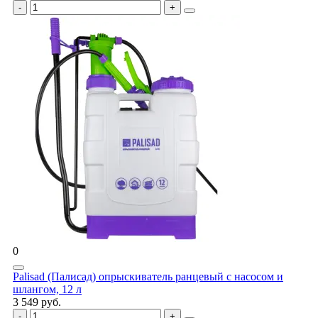
0
Palisad (Палисад) опрыскиватель ранцевый с насосом и
шлангом, 12 л
3 549 руб.