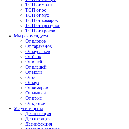
ТОП от моли
ТОП от ос
ТОП от мух
ТОП от комаров
ТОП от грызунов
ТОП от кротов
Мы рекомендуем
От клопов
От тараканов
От муравьёв
От блох
От вшей
От клещей
От моли
От ос
От мух
От комаров
От мышей
От крыс
От кротов
Услуги и цены
Дезинсекция
Дератизация
Дезинфекция