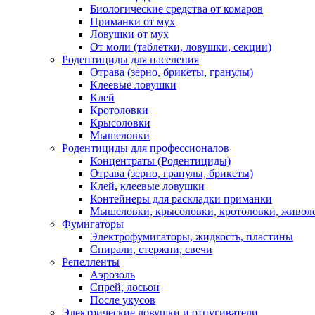
Биологические средства от комаров
Приманки от мух
Ловушки от мух
От моли (таблетки, ловушки, секции)
Родентициды для населения
Отрава (зерно, брикеты, гранулы)
Клеевые ловушки
Клей
Кротоловки
Крысоловки
Мышеловки
Родентициды для профессионалов
Концентраты (Родентициды)
Отрава (зерно, гранулы, брикеты)
Клей, клеевые ловушки
Контейнеры для раскладки приманки
Мышеловки, крысоловки, кротоловки, живол
Фумигаторы
Электрофумигаторы, жидкость, пластины
Спирали, стержни, свечи
Репелленты
Аэрозоль
Спрей, лосьон
После укусов
Электрические ловушки и отпугиватели