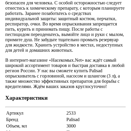
безопасен для человека. С особой осторожностью следует
отнестись к химическому препарату, с которым планируете
работать. Заранее позаботьтесь о средствах
индивидуальной защиты: защитный костюм, перчатки,
респиратор, очки. Во время опрыскивания запрещается
пить, курить и принимать пищу. После работы с
пестицидом переоденьтесь, вымойте лицо и руки с мылом,
примите душ. Не забудьте тщательно промыть резервуар
для жидкости. Хранить устройство в местах, недоступных
для детей и домашних животных.
В интернет-магазине «Насекомых.Net» вас ждёт самый
широкий ассортимент товаров и быстрая доставка в любой
регион России. У нас вы сможете купить Palisad
опрыскиватель с горловиной, насосом и шлангом (3 л
)
, а
также множество эффективных препаратов для борьбы с
вредителями. Ждём ваших заказов круглосуточно!
Характеристики
Артикул
2533
Бренд
Palisad
Объем, мл
3000