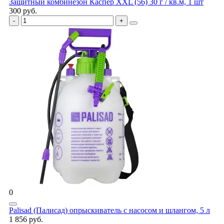
Защитный комбинезон Каспер XXL (56) 30 г / кв.м, 1 шт
300 руб.
0
Palisad (Палисад) опрыскиватель с насосом и шлангом, 5 л
1 856 руб.