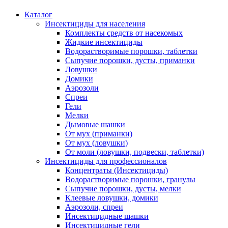
Каталог
Инсектициды для населения
Комплекты средств от насекомых
Жидкие инсектициды
Водорастворимые порошки, таблетки
Сыпучие порошки, дусты, приманки
Ловушки
Домики
Аэрозоли
Спреи
Гели
Мелки
Дымовые шашки
От мух (приманки)
От мух (ловушки)
От моли (ловушки, подвески, таблетки)
Инсектициды для профессионалов
Концентраты (Инсектициды)
Водорастворимые порошки, гранулы
Сыпучие порошки, дусты, мелки
Клеевые ловушки, домики
Аэрозоли, спреи
Инсектицидные шашки
Инсектицидные гели