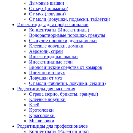
Дымовые шашки
От мух (приманки)
От мух (ловушки)
От моли (ловушки, подвески, таблетки)
Инсектициды для профессионалов
Концентраты (Инсектициды)
Водорастворимые порошки, гранулы
Сыпучие порошки, дусты, мелки
Клеевые ловушки, домики
Аэрозоли, спреи
Инсектицидные шашки
Инсектицидные гели
Биологические средства от комаров
Приманки от мух
Ловушки от мух
От моли (таблетки, ловушки, секции)
Родентициды для населения
Отрава (зерно, брикеты, гранулы)
Клеевые ловушки
Клей
Кротоловки
Крысоловки
Мышеловки
Родентициды для профессионалов
Концентраты (Родентициды)