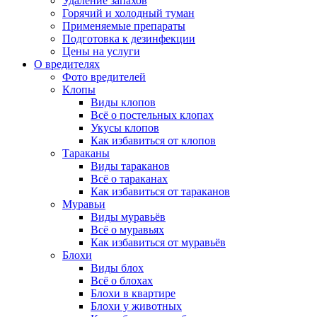
Удаление запахов
Горячий и холодный туман
Применяемые препараты
Подготовка к дезинфекции
Цены на услуги
О вредителях
Фото вредителей
Клопы
Виды клопов
Всё о постельных клопах
Укусы клопов
Как избавиться от клопов
Тараканы
Виды тараканов
Всё о тараканах
Как избавиться от тараканов
Муравьи
Виды муравьёв
Всё о муравьях
Как избавиться от муравьёв
Блохи
Виды блох
Всё о блохах
Блохи в квартире
Блохи у животных