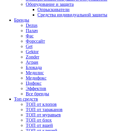
Оборудование и защита
Опрыскиватели
Средства индивидуальной защиты
Бренды
Dezus
Палач
Фас
Форcсайт
Get
Gektor
Zonder
Агран
Блокада
Медилис
Медифокс
Цифокс
Эффектив
Все бренды
Топ средств
ТОП от клопов
ТОП от тараканов
ТОП от муравьев
ТОП от блох
ТОП от вшей
ТОП от клещей