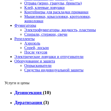
Отрава (зерно, гранулы, брикеты)
Клей, клеевые ловушки
Контейнеры для раскладки приманки
Мышеловки, крысоловки, кротоловки,
живоловки
Фумигаторы
Электрофумигаторы, жидкость, пластины
Спирали, стержни, свечи
Репелленты
Аэрозоль
Спрей, лосьон
После укусов
Электрические ловушки и отпугиватели
Оборудование и защита
Опрыскиватели
Средства индивидуальной защиты
Услуги и цены
Дезинсекция
(10)
Дератизация
(3)