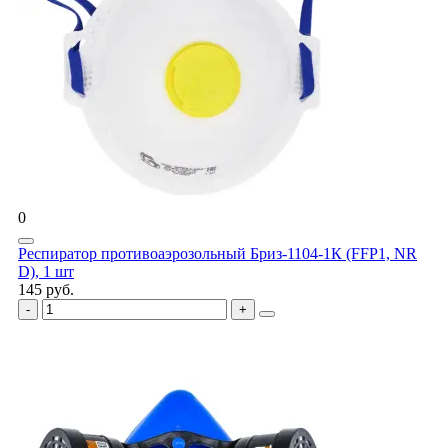
0
Респиратор противоаэрозольный Бриз-1104-1К (FFP1, NR
D), 1 шт
145 руб.