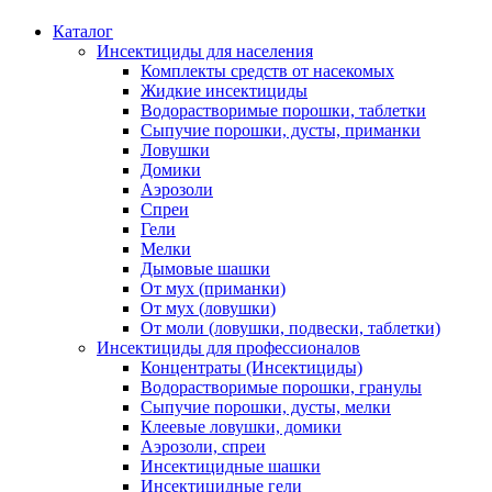
Каталог
Инсектициды для населения
Комплекты средств от насекомых
Жидкие инсектициды
Водорастворимые порошки, таблетки
Сыпучие порошки, дусты, приманки
Ловушки
Домики
Аэрозоли
Спреи
Гели
Мелки
Дымовые шашки
От мух (приманки)
От мух (ловушки)
От моли (ловушки, подвески, таблетки)
Инсектициды для профессионалов
Концентраты (Инсектициды)
Водорастворимые порошки, гранулы
Сыпучие порошки, дусты, мелки
Клеевые ловушки, домики
Аэрозоли, спреи
Инсектицидные шашки
Инсектицидные гели