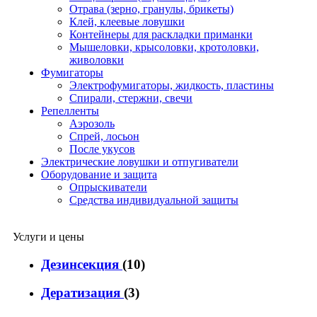
Отрава (зерно, гранулы, брикеты)
Клей, клеевые ловушки
Контейнеры для раскладки приманки
Мышеловки, крысоловки, кротоловки,
живоловки
Фумигаторы
Электрофумигаторы, жидкость, пластины
Спирали, стержни, свечи
Репелленты
Аэрозоль
Спрей, лосьон
После укусов
Электрические ловушки и отпугиватели
Оборудование и защита
Опрыскиватели
Средства индивидуальной защиты
Услуги и цены
Дезинсекция
(10)
Дератизация
(3)