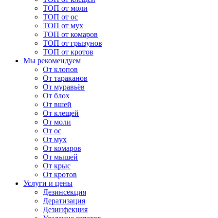
ТОП от моли
ТОП от ос
ТОП от мух
ТОП от комаров
ТОП от грызунов
ТОП от кротов
Мы рекомендуем
От клопов
От тараканов
От муравьёв
От блох
От вшей
От клещей
От моли
От ос
От мух
От комаров
От мышей
От крыс
От кротов
Услуги и цены
Дезинсекция
Дератизация
Дезинфекция