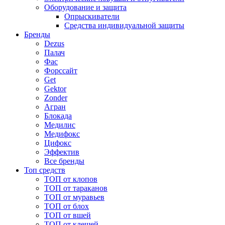
Оборудование и защита
Опрыскиватели
Средства индивидуальной защиты
Бренды
Dezus
Палач
Фас
Форcсайт
Get
Gektor
Zonder
Агран
Блокада
Медилис
Медифокс
Цифокс
Эффектив
Все бренды
Топ средств
ТОП от клопов
ТОП от тараканов
ТОП от муравьев
ТОП от блох
ТОП от вшей
ТОП от клещей