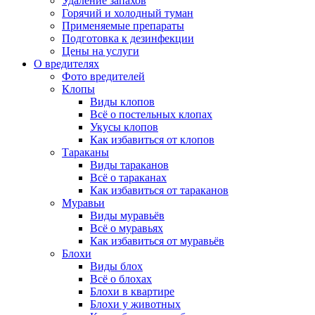
Удаление запахов
Горячий и холодный туман
Применяемые препараты
Подготовка к дезинфекции
Цены на услуги
О вредителях
Фото вредителей
Клопы
Виды клопов
Всё о постельных клопах
Укусы клопов
Как избавиться от клопов
Тараканы
Виды тараканов
Всё о тараканах
Как избавиться от тараканов
Муравьи
Виды муравьёв
Всё о муравьях
Как избавиться от муравьёв
Блохи
Виды блох
Всё о блохах
Блохи в квартире
Блохи у животных