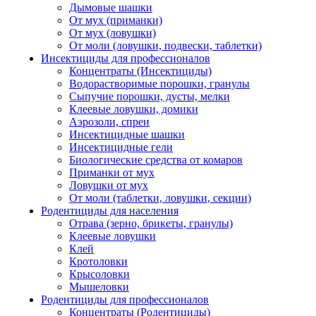
Дымовые шашки
От мух (приманки)
От мух (ловушки)
От моли (ловушки, подвески, таблетки)
Инсектициды для профессионалов
Концентраты (Инсектициды)
Водорастворимые порошки, гранулы
Сыпучие порошки, дусты, мелки
Клеевые ловушки, домики
Аэрозоли, спреи
Инсектицидные шашки
Инсектицидные гели
Биологические средства от комаров
Приманки от мух
Ловушки от мух
От моли (таблетки, ловушки, секции)
Родентициды для населения
Отрава (зерно, брикеты, гранулы)
Клеевые ловушки
Клей
Кротоловки
Крысоловки
Мышеловки
Родентициды для профессионалов
Концентраты (Родентициды)