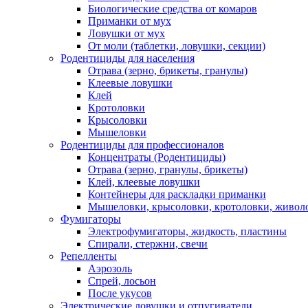
Биологические средства от комаров
Приманки от мух
Ловушки от мух
От моли (таблетки, ловушки, секции)
Родентициды для населения
Отрава (зерно, брикеты, гранулы)
Клеевые ловушки
Клей
Кротоловки
Крысоловки
Мышеловки
Родентициды для профессионалов
Концентраты (Родентициды)
Отрава (зерно, гранулы, брикеты)
Клей, клеевые ловушки
Контейнеры для раскладки приманки
Мышеловки, крысоловки, кротоловки, живол
Фумигаторы
Электрофумигаторы, жидкость, пластины
Спирали, стержни, свечи
Репелленты
Аэрозоль
Спрей, лосьон
После укусов
Электрические ловушки и отпугиватели