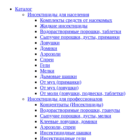
Каталог
Инсектициды для населения
Комплекты средств от насекомых
Жидкие инсектициды
Водорастворимые порошки, таблетки
Сыпучие порошки, дусты, приманки
Ловушки
Домики
Аэрозоли
Спреи
Гели
Мелки
Дымовые шашки
От мух (приманки)
От мух (ловушки)
От моли (ловушки, подвески, таблетки)
Инсектициды для профессионалов
Концентраты (Инсектициды)
Водорастворимые порошки, гранулы
Сыпучие порошки, дусты, мелки
Клеевые ловушки, домики
Аэрозоли, спреи
Инсектицидные шашки
Инсектицидные гели