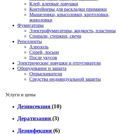
Клей, клеевые ловушки
Контейнеры для раскладки приманки
Мышеловки, крысоловки, кротоловки,
живоловки
Фумигаторы
Электрофумигаторы, жидкость, пластины
Спирали, стержни, свечи
Репелленты
Аэрозоль
Спрей, лосьон
После укусов
Электрические ловушки и отпугиватели
Оборудование и защита
Опрыскиватели
Средства индивидуальной защиты
Услуги и цены
Дезинсекция
(10)
Дератизация
(3)
Дезинфекция
(6)