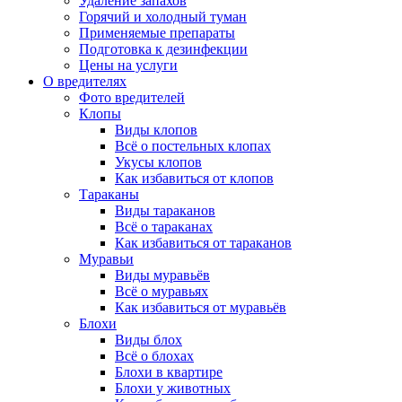
Удаление запахов
Горячий и холодный туман
Применяемые препараты
Подготовка к дезинфекции
Цены на услуги
О вредителях
Фото вредителей
Клопы
Виды клопов
Всё о постельных клопах
Укусы клопов
Как избавиться от клопов
Тараканы
Виды тараканов
Всё о тараканах
Как избавиться от тараканов
Муравьи
Виды муравьёв
Всё о муравьях
Как избавиться от муравьёв
Блохи
Виды блох
Всё о блохах
Блохи в квартире
Блохи у животных