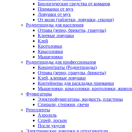
Биологические средства от комаров
Приманки от мух
Ловушки от мух
От моли (таблетки, ловушки, секции)
Родентициды для населения
Отрава (зерно, брикеты, гранулы)
Клеевые ловушки
Клей
Кротоловки
Крысоловки
Мышеловки
Родентициды для профессионалов
Концентраты (Родентициды)
Отрава (зерно, гранулы, брикеты)
Клей, клеевые ловушки
Контейнеры для раскладки приманки
Мышеловки, крысоловки, кротоловки, живол
Фумигаторы
Электрофумигаторы, жидкость, пластины
Спирали, стержни, свечи
Репелленты
Аэрозоль
Спрей, лосьон
После укусов
Электрические ловушки и отпугиватели