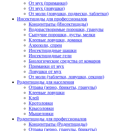
От мух (приманки)
От мух (ловушки)
От моли (ловушки, подвески, таблетки)
Инсектициды для профессионалов
Концентраты (Инсектициды)
Водорастворимые порошки, гранулы
Сыпучие порошки, дусты, мелки
Клеевые ловушки, домики
Аэрозоли, спреи
Инсектицидные шашки
Инсектицидные гели
Биологические средства от комаров
Приманки от мух
Ловушки от мух
От моли (таблетки, ловушки, секции)
Родентициды для населения
Отрава (зерно, брикеты, гранулы)
Клеевые ловушки
Клей
Кротоловки
Крысоловки
Мышеловки
Родентициды для профессионалов
Концентраты (Родентициды)
Отрава (зерно, гранулы, брикеты)