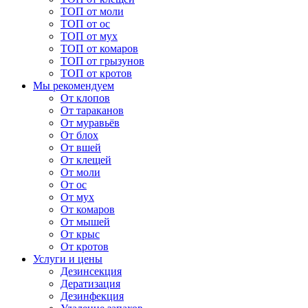
ТОП от моли
ТОП от ос
ТОП от мух
ТОП от комаров
ТОП от грызунов
ТОП от кротов
Мы рекомендуем
От клопов
От тараканов
От муравьёв
От блох
От вшей
От клещей
От моли
От ос
От мух
От комаров
От мышей
От крыс
От кротов
Услуги и цены
Дезинсекция
Дератизация
Дезинфекция