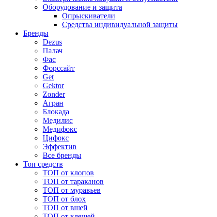
Оборудование и защита
Опрыскиватели
Средства индивидуальной защиты
Бренды
Dezus
Палач
Фас
Форcсайт
Get
Gektor
Zonder
Агран
Блокада
Медилис
Медифокс
Цифокс
Эффектив
Все бренды
Топ средств
ТОП от клопов
ТОП от тараканов
ТОП от муравьев
ТОП от блох
ТОП от вшей
ТОП от клещей