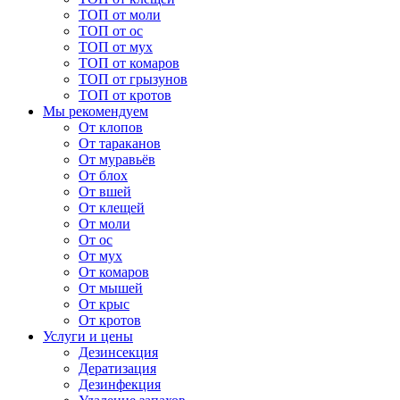
ТОП от моли
ТОП от ос
ТОП от мух
ТОП от комаров
ТОП от грызунов
ТОП от кротов
Мы рекомендуем
От клопов
От тараканов
От муравьёв
От блох
От вшей
От клещей
От моли
От ос
От мух
От комаров
От мышей
От крыс
От кротов
Услуги и цены
Дезинсекция
Дератизация
Дезинфекция