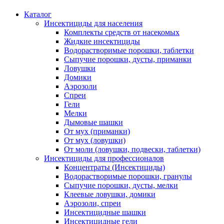
Каталог
Инсектициды для населения
Комплекты средств от насекомых
Жидкие инсектициды
Водорастворимые порошки, таблетки
Сыпучие порошки, дусты, приманки
Ловушки
Домики
Аэрозоли
Спреи
Гели
Мелки
Дымовые шашки
От мух (приманки)
От мух (ловушки)
От моли (ловушки, подвески, таблетки)
Инсектициды для профессионалов
Концентраты (Инсектициды)
Водорастворимые порошки, гранулы
Сыпучие порошки, дусты, мелки
Клеевые ловушки, домики
Аэрозоли, спреи
Инсектицидные шашки
Инсектицидные гели