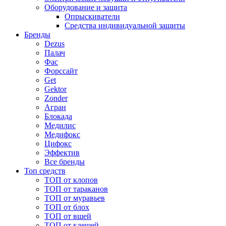
Оборудование и защита
Опрыскиватели
Средства индивидуальной защиты
Бренды
Dezus
Палач
Фас
Форcсайт
Get
Gektor
Zonder
Агран
Блокада
Медилис
Медифокс
Цифокс
Эффектив
Все бренды
Топ средств
ТОП от клопов
ТОП от тараканов
ТОП от муравьев
ТОП от блох
ТОП от вшей
ТОП от клещей