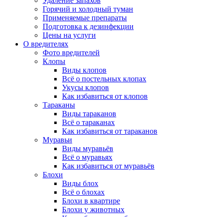
Удаление запахов
Горячий и холодный туман
Применяемые препараты
Подготовка к дезинфекции
Цены на услуги
О вредителях
Фото вредителей
Клопы
Виды клопов
Всё о постельных клопах
Укусы клопов
Как избавиться от клопов
Тараканы
Виды тараканов
Всё о тараканах
Как избавиться от тараканов
Муравьи
Виды муравьёв
Всё о муравьях
Как избавиться от муравьёв
Блохи
Виды блох
Всё о блохах
Блохи в квартире
Блохи у животных