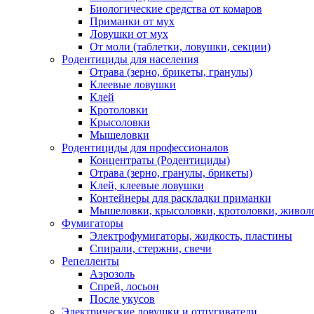
Биологические средства от комаров
Приманки от мух
Ловушки от мух
От моли (таблетки, ловушки, секции)
Родентициды для населения
Отрава (зерно, брикеты, гранулы)
Клеевые ловушки
Клей
Кротоловки
Крысоловки
Мышеловки
Родентициды для профессионалов
Концентраты (Родентициды)
Отрава (зерно, гранулы, брикеты)
Клей, клеевые ловушки
Контейнеры для раскладки приманки
Мышеловки, крысоловки, кротоловки, живол
Фумигаторы
Электрофумигаторы, жидкость, пластины
Спирали, стержни, свечи
Репелленты
Аэрозоль
Спрей, лосьон
После укусов
Электрические ловушки и отпугиватели