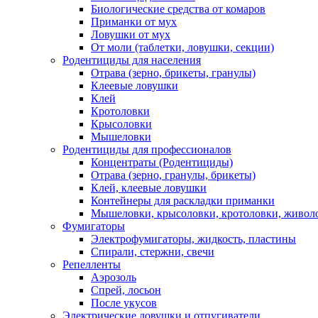
Биологические средства от комаров
Приманки от мух
Ловушки от мух
От моли (таблетки, ловушки, секции)
Родентициды для населения
Отрава (зерно, брикеты, гранулы)
Клеевые ловушки
Клей
Кротоловки
Крысоловки
Мышеловки
Родентициды для профессионалов
Концентраты (Родентициды)
Отрава (зерно, гранулы, брикеты)
Клей, клеевые ловушки
Контейнеры для раскладки приманки
Мышеловки, крысоловки, кротоловки, живол
Фумигаторы
Электрофумигаторы, жидкость, пластины
Спирали, стержни, свечи
Репелленты
Аэрозоль
Спрей, лосьон
После укусов
Электрические ловушки и отпугиватели