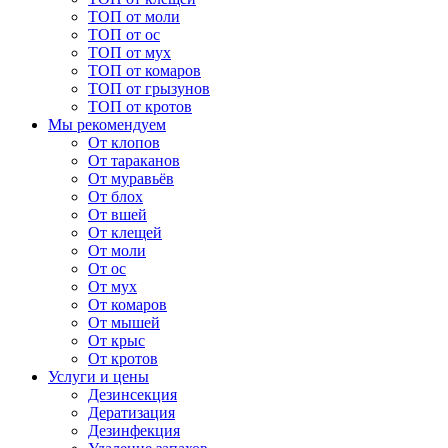
ТОП от моли
ТОП от ос
ТОП от мух
ТОП от комаров
ТОП от грызунов
ТОП от кротов
Мы рекомендуем
От клопов
От тараканов
От муравьёв
От блох
От вшей
От клещей
От моли
От ос
От мух
От комаров
От мышей
От крыс
От кротов
Услуги и цены
Дезинсекция
Дератизация
Дезинфекция