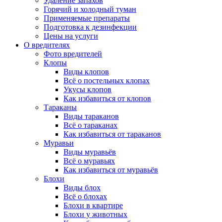
Удаление запахов
Горячий и холодный туман
Применяемые препараты
Подготовка к дезинфекции
Цены на услуги
О вредителях
Фото вредителей
Клопы
Виды клопов
Всё о постельных клопах
Укусы клопов
Как избавиться от клопов
Тараканы
Виды тараканов
Всё о тараканах
Как избавиться от тараканов
Муравьи
Виды муравьёв
Всё о муравьях
Как избавиться от муравьёв
Блохи
Виды блох
Всё о блохах
Блохи в квартире
Блохи у животных