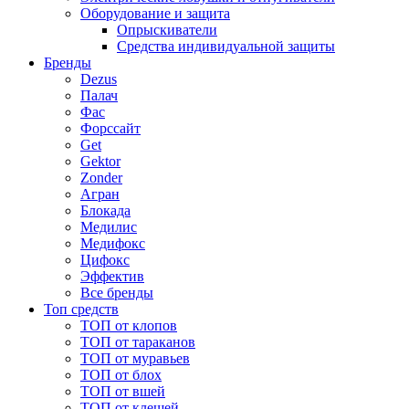
Оборудование и защита
Опрыскиватели
Средства индивидуальной защиты
Бренды
Dezus
Палач
Фас
Форcсайт
Get
Gektor
Zonder
Агран
Блокада
Медилис
Медифокс
Цифокс
Эффектив
Все бренды
Топ средств
ТОП от клопов
ТОП от тараканов
ТОП от муравьев
ТОП от блох
ТОП от вшей
ТОП от клещей