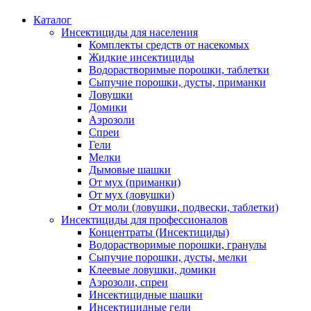
Каталог
Инсектициды для населения
Комплекты средств от насекомых
Жидкие инсектициды
Водорастворимые порошки, таблетки
Сыпучие порошки, дусты, приманки
Ловушки
Домики
Аэрозоли
Спреи
Гели
Мелки
Дымовые шашки
От мух (приманки)
От мух (ловушки)
От моли (ловушки, подвески, таблетки)
Инсектициды для профессионалов
Концентраты (Инсектициды)
Водорастворимые порошки, гранулы
Сыпучие порошки, дусты, мелки
Клеевые ловушки, домики
Аэрозоли, спреи
Инсектицидные шашки
Инсектицидные гели