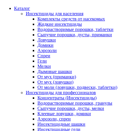
Каталог
Инсектициды для населения
Комплекты средств от насекомых
Жидкие инсектициды
Водорастворимые порошки, таблетки
Сыпучие порошки, дусты, приманки
Ловушки
Домики
Аэрозоли
Спреи
Гели
Мелки
Дымовые шашки
От мух (приманки)
От мух (ловушки)
От моли (ловушки, подвески, таблетки)
Инсектициды для профессионалов
Концентраты (Инсектициды)
Водорастворимые порошки, гранулы
Сыпучие порошки, дусты, мелки
Клеевые ловушки, домики
Аэрозоли, спреи
Инсектицидные шашки
Инсектицидные гели