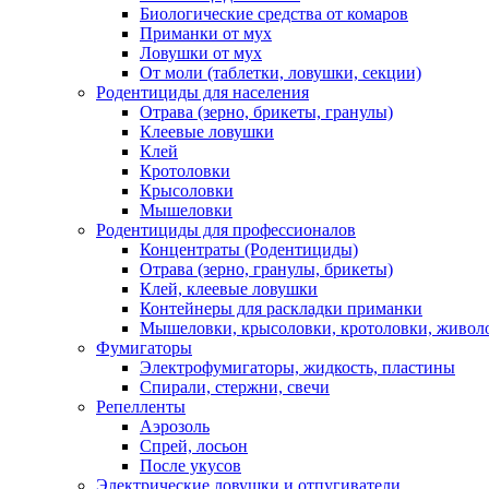
Биологические средства от комаров
Приманки от мух
Ловушки от мух
От моли (таблетки, ловушки, секции)
Родентициды для населения
Отрава (зерно, брикеты, гранулы)
Клеевые ловушки
Клей
Кротоловки
Крысоловки
Мышеловки
Родентициды для профессионалов
Концентраты (Родентициды)
Отрава (зерно, гранулы, брикеты)
Клей, клеевые ловушки
Контейнеры для раскладки приманки
Мышеловки, крысоловки, кротоловки, живол
Фумигаторы
Электрофумигаторы, жидкость, пластины
Спирали, стержни, свечи
Репелленты
Аэрозоль
Спрей, лосьон
После укусов
Электрические ловушки и отпугиватели