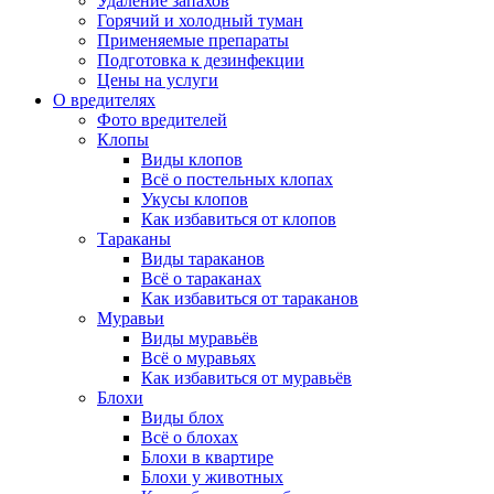
Удаление запахов
Горячий и холодный туман
Применяемые препараты
Подготовка к дезинфекции
Цены на услуги
О вредителях
Фото вредителей
Клопы
Виды клопов
Всё о постельных клопах
Укусы клопов
Как избавиться от клопов
Тараканы
Виды тараканов
Всё о тараканах
Как избавиться от тараканов
Муравьи
Виды муравьёв
Всё о муравьях
Как избавиться от муравьёв
Блохи
Виды блох
Всё о блохах
Блохи в квартире
Блохи у животных