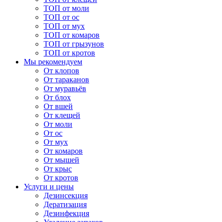
ТОП от моли
ТОП от ос
ТОП от мух
ТОП от комаров
ТОП от грызунов
ТОП от кротов
Мы рекомендуем
От клопов
От тараканов
От муравьёв
От блох
От вшей
От клещей
От моли
От ос
От мух
От комаров
От мышей
От крыс
От кротов
Услуги и цены
Дезинсекция
Дератизация
Дезинфекция