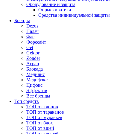
Оборудование и защита
Опрыскиватели
Средства индивидуальной защиты
Бренды
Dezus
Палач
Фас
Форcсайт
Get
Gektor
Zonder
Агран
Блокада
Медилис
Медифокс
Цифокс
Эффектив
Все бренды
Топ средств
ТОП от клопов
ТОП от тараканов
ТОП от муравьев
ТОП от блох
ТОП от вшей
ТОП от клещей