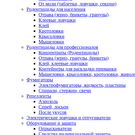
От моли (таблетки, ловушки, секции)
Родентициды для населения
Отрава (зерно, брикеты, гранулы)
Клеевые ловушки
Клей
Кротоловки
Крысоловки
Мышеловки
Родентициды для профессионалов
Концентраты (Родентициды)
Отрава (зерно, гранулы, брикеты)
Клей, клеевые ловушки
Контейнеры для раскладки приманки
Мышеловки, крысоловки, кротоловки, живол
Фумигаторы
Электрофумигаторы, жидкость, пластины
Спирали, стержни, свечи
Репелленты
Аэрозоль
Спрей, лосьон
После укусов
Электрические ловушки и отпугиватели
Оборудование и защита
Опрыскиватели
Средства индивидуальной защиты