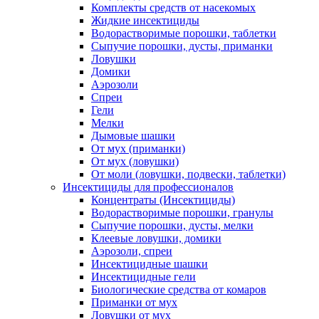
Комплекты средств от насекомых
Жидкие инсектициды
Водорастворимые порошки, таблетки
Сыпучие порошки, дусты, приманки
Ловушки
Домики
Аэрозоли
Спреи
Гели
Мелки
Дымовые шашки
От мух (приманки)
От мух (ловушки)
От моли (ловушки, подвески, таблетки)
Инсектициды для профессионалов
Концентраты (Инсектициды)
Водорастворимые порошки, гранулы
Сыпучие порошки, дусты, мелки
Клеевые ловушки, домики
Аэрозоли, спреи
Инсектицидные шашки
Инсектицидные гели
Биологические средства от комаров
Приманки от мух
Ловушки от мух