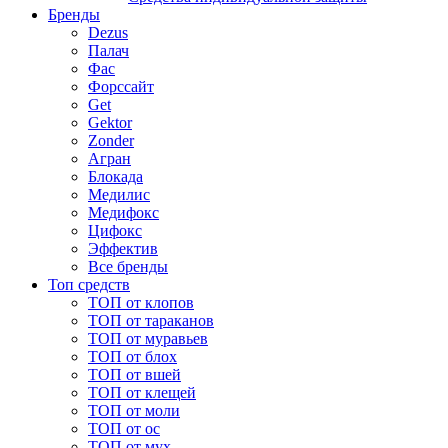
Бренды
Dezus
Палач
Фас
Форcсайт
Get
Gektor
Zonder
Агран
Блокада
Медилис
Медифокс
Цифокс
Эффектив
Все бренды
Топ средств
ТОП от клопов
ТОП от тараканов
ТОП от муравьев
ТОП от блох
ТОП от вшей
ТОП от клещей
ТОП от моли
ТОП от ос
ТОП от мух