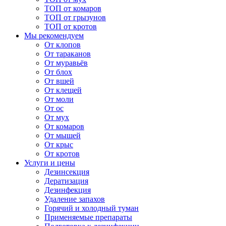
ТОП от комаров
ТОП от грызунов
ТОП от кротов
Мы рекомендуем
От клопов
От тараканов
От муравьёв
От блох
От вшей
От клещей
От моли
От ос
От мух
От комаров
От мышей
От крыс
От кротов
Услуги и цены
Дезинсекция
Дератизация
Дезинфекция
Удаление запахов
Горячий и холодный туман
Применяемые препараты