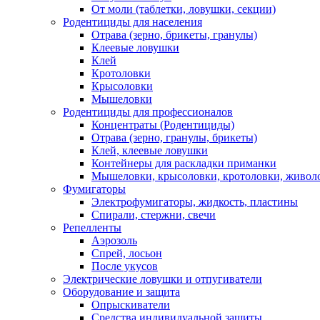
От моли (таблетки, ловушки, секции)
Родентициды для населения
Отрава (зерно, брикеты, гранулы)
Клеевые ловушки
Клей
Кротоловки
Крысоловки
Мышеловки
Родентициды для профессионалов
Концентраты (Родентициды)
Отрава (зерно, гранулы, брикеты)
Клей, клеевые ловушки
Контейнеры для раскладки приманки
Мышеловки, крысоловки, кротоловки, живол
Фумигаторы
Электрофумигаторы, жидкость, пластины
Спирали, стержни, свечи
Репелленты
Аэрозоль
Спрей, лосьон
После укусов
Электрические ловушки и отпугиватели
Оборудование и защита
Опрыскиватели
Средства индивидуальной защиты