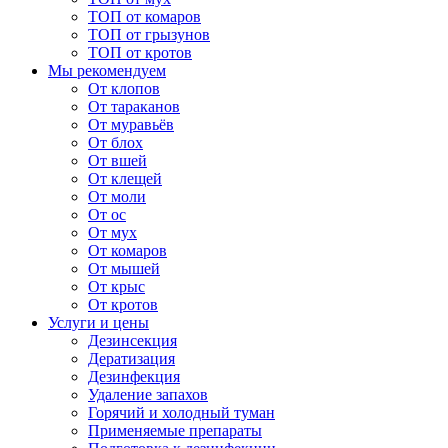
ТОП от комаров
ТОП от грызунов
ТОП от кротов
Мы рекомендуем
От клопов
От тараканов
От муравьёв
От блох
От вшей
От клещей
От моли
От ос
От мух
От комаров
От мышей
От крыс
От кротов
Услуги и цены
Дезинсекция
Дератизация
Дезинфекция
Удаление запахов
Горячий и холодный туман
Применяемые препараты