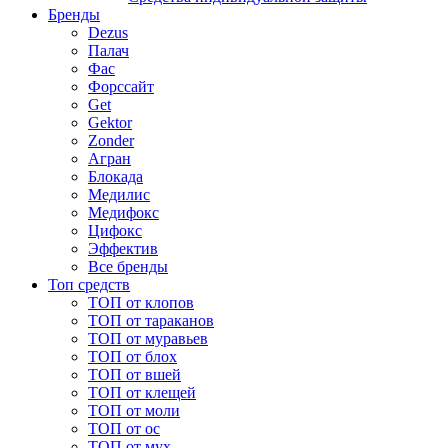
Бренды
Dezus
Палач
Фас
Форcсайт
Get
Gektor
Zonder
Агран
Блокада
Медилис
Медифокс
Цифокс
Эффектив
Все бренды
Топ средств
ТОП от клопов
ТОП от тараканов
ТОП от муравьев
ТОП от блох
ТОП от вшей
ТОП от клещей
ТОП от моли
ТОП от ос
ТОП от мух