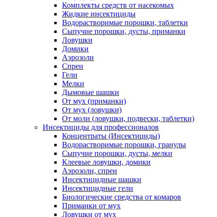
Комплекты средств от насекомых
Жидкие инсектициды
Водорастворимые порошки, таблетки
Сыпучие порошки, дусты, приманки
Ловушки
Домики
Аэрозоли
Спреи
Гели
Мелки
Дымовые шашки
От мух (приманки)
От мух (ловушки)
От моли (ловушки, подвески, таблетки)
Инсектициды для профессионалов
Концентраты (Инсектициды)
Водорастворимые порошки, гранулы
Сыпучие порошки, дусты, мелки
Клеевые ловушки, домики
Аэрозоли, спреи
Инсектицидные шашки
Инсектицидные гели
Биологические средства от комаров
Приманки от мух
Ловушки от мух