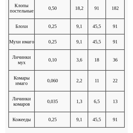
Клопы
0,50
18,2
91
182
постельные
Блохи
0,25
9,1
45,5
91
Мухи имаго
0,25
9,1
45,5
91
Личинки
0,10
3,6
18
36
мух
Комары
0,060
2,2
11
22
имаго
Личинки
0,035
1,3
6,5
13
комаров
Кожееды
0,25
9,1
45,5
91