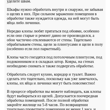
уделите швам.
Шкафы нужно обработать внутри и снаружи, не забывая
о щелях в них. При сильном заражении помещения в
обработке также нуждается одежда, на ней могут быть
яйца либо личинки.
Нередко клопы любят прятаться под обоями, особенно
если они старые и ремонт давно не производился, а
обои частично отклеиваются от стены. Тщательно
обрабатываем стены, щели за плинтусами и щели в полу
(особенно если пол паркетный).
Клопы часто гнездятся под потолочным плинтусом, под
подоконником и в складках штор. Ковры, на стенах
необходимо снимать и также подвергать обработке.
Обработать следует кухню, коридор и туалет. Важно
сделать это тщательно, поскольку как уже замечалось,
клопы, их яйца и личинки могут быть повсеместно!
В процессе обработки вы можете наблюдать, как клопы
будут выбираться из щелей. Допускается поочередная
обработка помещений. После полной обработки
закройте жилище на 5-8 часов. По возвращении
тщательно проветрите помещения не менее 1 часа, и