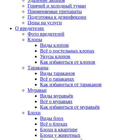
Удаление запахов
Горячий и холодный туман
Применяемые препараты
Подготовка к дезинфекции
Цены на услуги
О вредителях
Фото вредителей
Клопы
Виды клопов
Всё о постельных клопах
Укусы клопов
Как избавиться от клопов
Тараканы
Виды тараканов
Всё о тараканах
Как избавиться от тараканов
Муравьи
Виды муравьёв
Всё о муравьях
Как избавиться от муравьёв
Блохи
Виды блох
Всё о блохах
Блохи в квартире
Блохи у животных