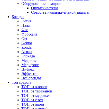
Оборудование и защита
Опрыскиватели
Средства индивидуальной защиты
Бренды
Dezus
Палач
Фас
Форcсайт
Get
Gektor
Zonder
Агран
Блокада
Медилис
Медифокс
Цифокс
Эффектив
Все бренды
Топ средств
ТОП от клопов
ТОП от тараканов
ТОП от муравьев
ТОП от блох
ТОП от вшей
ТОП от клещей