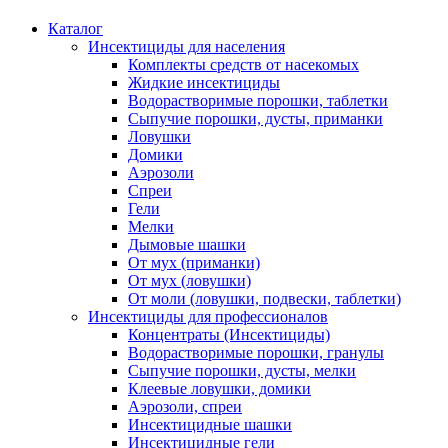
Каталог
Инсектициды для населения
Комплекты средств от насекомых
Жидкие инсектициды
Водорастворимые порошки, таблетки
Сыпучие порошки, дусты, приманки
Ловушки
Домики
Аэрозоли
Спреи
Гели
Мелки
Дымовые шашки
От мух (приманки)
От мух (ловушки)
От моли (ловушки, подвески, таблетки)
Инсектициды для профессионалов
Концентраты (Инсектициды)
Водорастворимые порошки, гранулы
Сыпучие порошки, дусты, мелки
Клеевые ловушки, домики
Аэрозоли, спреи
Инсектицидные шашки
Инсектицидные гели