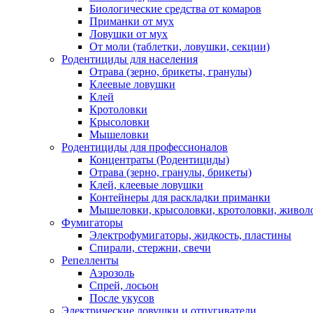
Биологические средства от комаров
Приманки от мух
Ловушки от мух
От моли (таблетки, ловушки, секции)
Родентициды для населения
Отрава (зерно, брикеты, гранулы)
Клеевые ловушки
Клей
Кротоловки
Крысоловки
Мышеловки
Родентициды для профессионалов
Концентраты (Родентициды)
Отрава (зерно, гранулы, брикеты)
Клей, клеевые ловушки
Контейнеры для раскладки приманки
Мышеловки, крысоловки, кротоловки, живол
Фумигаторы
Электрофумигаторы, жидкость, пластины
Спирали, стержни, свечи
Репелленты
Аэрозоль
Спрей, лосьон
После укусов
Электрические ловушки и отпугиватели