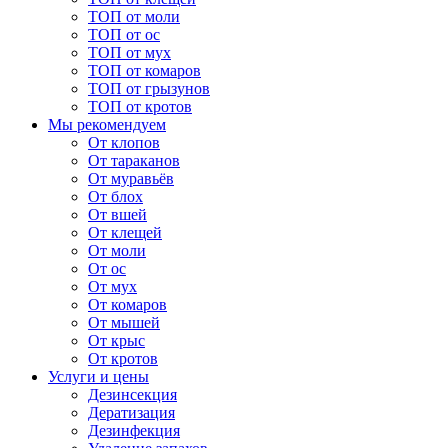
ТОП от моли
ТОП от ос
ТОП от мух
ТОП от комаров
ТОП от грызунов
ТОП от кротов
Мы рекомендуем
От клопов
От тараканов
От муравьёв
От блох
От вшей
От клещей
От моли
От ос
От мух
От комаров
От мышей
От крыс
От кротов
Услуги и цены
Дезинсекция
Дератизация
Дезинфекция