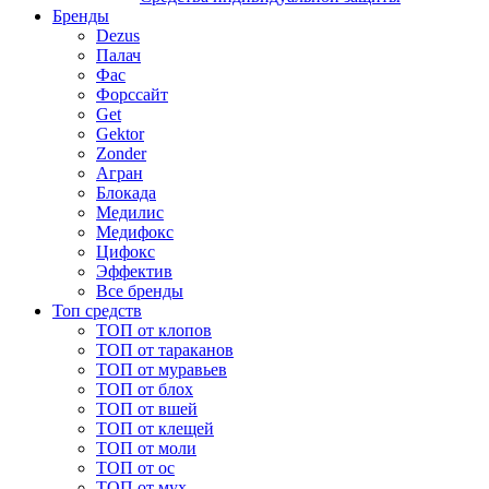
Бренды
Dezus
Палач
Фас
Форcсайт
Get
Gektor
Zonder
Агран
Блокада
Медилис
Медифокс
Цифокс
Эффектив
Все бренды
Топ средств
ТОП от клопов
ТОП от тараканов
ТОП от муравьев
ТОП от блох
ТОП от вшей
ТОП от клещей
ТОП от моли
ТОП от ос
ТОП от мух