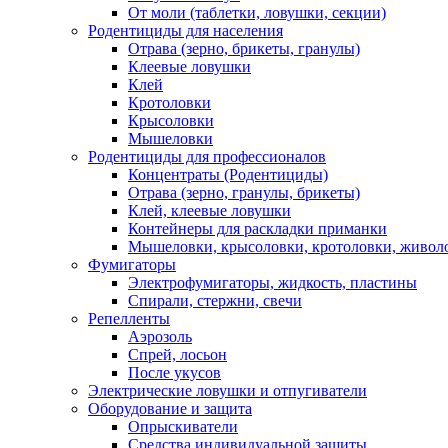
От моли (таблетки, ловушки, секции)
Родентициды для населения
Отрава (зерно, брикеты, гранулы)
Клеевые ловушки
Клей
Кротоловки
Крысоловки
Мышеловки
Родентициды для профессионалов
Концентраты (Родентициды)
Отрава (зерно, гранулы, брикеты)
Клей, клеевые ловушки
Контейнеры для раскладки приманки
Мышеловки, крысоловки, кротоловки, живол
Фумигаторы
Электрофумигаторы, жидкость, пластины
Спирали, стержни, свечи
Репелленты
Аэрозоль
Спрей, лосьон
После укусов
Электрические ловушки и отпугиватели
Оборудование и защита
Опрыскиватели
Средства индивидуальной защиты