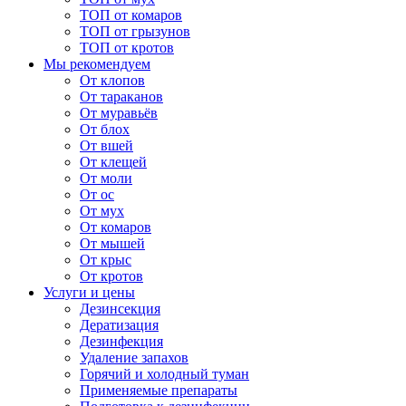
ТОП от комаров
ТОП от грызунов
ТОП от кротов
Мы рекомендуем
От клопов
От тараканов
От муравьёв
От блох
От вшей
От клещей
От моли
От ос
От мух
От комаров
От мышей
От крыс
От кротов
Услуги и цены
Дезинсекция
Дератизация
Дезинфекция
Удаление запахов
Горячий и холодный туман
Применяемые препараты