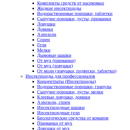
Комплекты средств от насекомых
Жидкие инсектициды
Водорастворимые порошки, таблетки
Сыпучие порошки, дусты, приманки
Ловушки
Домики
Аэрозоли
Спреи
Гели
Мелки
Дымовые шашки
От мух (приманки)
От мух (ловушки)
От моли (ловушки, подвески, таблетки)
Инсектициды для профессионалов
Концентраты (Инсектициды)
Водорастворимые порошки, гранулы
Сыпучие порошки, дусты, мелки
Клеевые ловушки, домики
Аэрозоли, спреи
Инсектицидные шашки
Инсектицидные гели
Биологические средства от комаров
Приманки от мух
Ловушки от мух