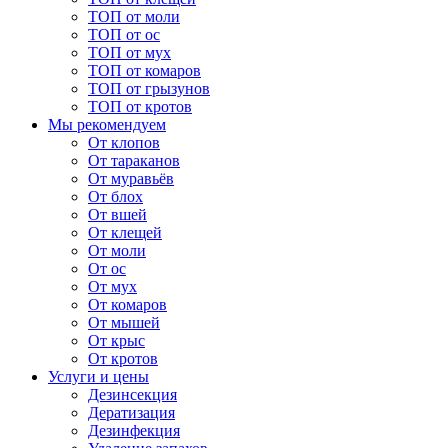
ТОП от моли
ТОП от ос
ТОП от мух
ТОП от комаров
ТОП от грызунов
ТОП от кротов
Мы рекомендуем
От клопов
От тараканов
От муравьёв
От блох
От вшей
От клещей
От моли
От ос
От мух
От комаров
От мышей
От крыс
От кротов
Услуги и цены
Дезинсекция
Дератизация
Дезинфекция