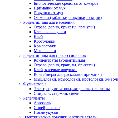
Биологические средства от комаров
Приманки от мух
Ловушки от мух
От моли (таблетки, ловушки, секции)
Родентициды для населения
Отрава (зерно, брикеты, гранулы)
Клеевые ловушки
Клей
Кротоловки
Крысоловки
Мышеловки
Родентициды для профессионалов
Концентраты (Родентициды)
Отрава (зерно, гранулы, брикеты)
Клей, клеевые ловушки
Контейнеры для раскладки приманки
Мышеловки, крысоловки, кротоловки, живол
Фумигаторы
Электрофумигаторы, жидкость, пластины
Спирали, стержни, свечи
Репелленты
Аэрозоль
Спрей, лосьон
После укусов
Электрические ловушки и отпугиватели