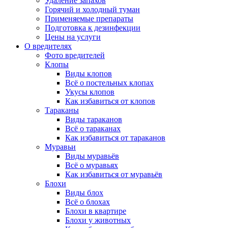
Удаление запахов
Горячий и холодный туман
Применяемые препараты
Подготовка к дезинфекции
Цены на услуги
О вредителях
Фото вредителей
Клопы
Виды клопов
Всё о постельных клопах
Укусы клопов
Как избавиться от клопов
Тараканы
Виды тараканов
Всё о тараканах
Как избавиться от тараканов
Муравьи
Виды муравьёв
Всё о муравьях
Как избавиться от муравьёв
Блохи
Виды блох
Всё о блохах
Блохи в квартире
Блохи у животных