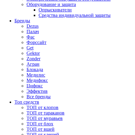
Оборудование и защита
Опрыскиватели
Средства индивидуальной защиты
Бренды
Dezus
Палач
Фас
Форcсайт
Get
Gektor
Zonder
Агран
Блокада
Медилис
Медифокс
Цифокс
Эффектив
Все бренды
Топ средств
ТОП от клопов
ТОП от тараканов
ТОП от муравьев
ТОП от блох
ТОП от вшей
ТОП от клещей