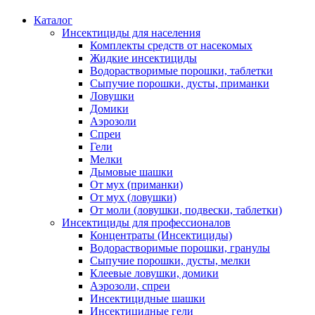
Каталог
Инсектициды для населения
Комплекты средств от насекомых
Жидкие инсектициды
Водорастворимые порошки, таблетки
Сыпучие порошки, дусты, приманки
Ловушки
Домики
Аэрозоли
Спреи
Гели
Мелки
Дымовые шашки
От мух (приманки)
От мух (ловушки)
От моли (ловушки, подвески, таблетки)
Инсектициды для профессионалов
Концентраты (Инсектициды)
Водорастворимые порошки, гранулы
Сыпучие порошки, дусты, мелки
Клеевые ловушки, домики
Аэрозоли, спреи
Инсектицидные шашки
Инсектицидные гели