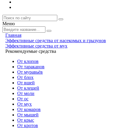
Меню
Главная
Эффективные средства от насекомых и грызунов
Эффективные средства от мух
Рекомендуемые средства
От клопов
От тараканов
От муравьёв
От блох
От вшей
От клещей
От моли
От ос
От мух
От комаров
От мышей
От крыс
От кротов