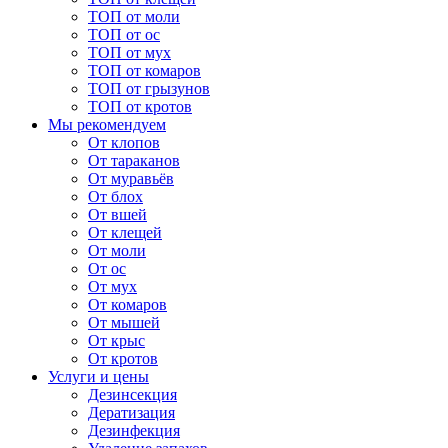
ТОП от моли
ТОП от ос
ТОП от мух
ТОП от комаров
ТОП от грызунов
ТОП от кротов
Мы рекомендуем
От клопов
От тараканов
От муравьёв
От блох
От вшей
От клещей
От моли
От ос
От мух
От комаров
От мышей
От крыс
От кротов
Услуги и цены
Дезинсекция
Дератизация
Дезинфекция