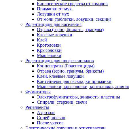
Биологические средства от комаров
Приманки от мух
Ловушки от мух
От моли (таблетки, ловушки, секции)
Родентициды для населения
Отрава (зерно, брикеты, гранулы)
Клеевые ловушки
Клей
Кротоловки
Крысоловки
Мышеловки
Родентициды для профессионалов
Концентраты (Родентициды)
Отрава (зерно, гранулы, брикеты)
Клей, клеевые ловушки
Контейнеры для раскладки приманки
Мышеловки, крысоловки, кротоловки, живол
Фумигаторы
Электрофумигаторы, жидкость, пластины
Спирали, стержни, свечи
Репелленты
Аэрозоль
Спрей, лосьон
После укусов
Электрические ловушки и отпугиватели