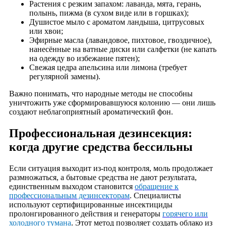
Растения с резким запахом: лаванда, мята, герань,
полынь, пижма (в сухом виде или в горшках);
Душистое мыло с ароматом ландыша, цитрусовых
или хвои;
Эфирные масла (лавандовое, пихтовое, гвоздичное),
нанесённые на ватные диски или салфетки (не капать
на одежду во избежание пятен);
Свежая цедра апельсина или лимона (требует
регулярной замены).
Важно понимать, что народные методы не способны
уничтожить уже сформировавшуюся колонию — они лишь
создают неблагоприятный ароматический фон.
Профессиональная дезинсекция:
когда другие средства бессильны
Если ситуация выходит из-под контроля, моль продолжает
размножаться, а бытовые средства не дают результата,
единственным выходом становится
обращение к
профессиональным дезинсекторам
. Специалисты
используют сертифицированные инсектициды
пролонгированного действия и генераторы
горячего или
холодного тумана
. Этот метод позволяет создать облако из