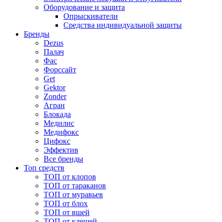
Оборудование и защита
Опрыскиватели
Средства индивидуальной защиты
Бренды
Dezus
Палач
Фас
Форcсайт
Get
Gektor
Zonder
Агран
Блокада
Медилис
Медифокс
Цифокс
Эффектив
Все бренды
Топ средств
ТОП от клопов
ТОП от тараканов
ТОП от муравьев
ТОП от блох
ТОП от вшей
ТОП от клещей