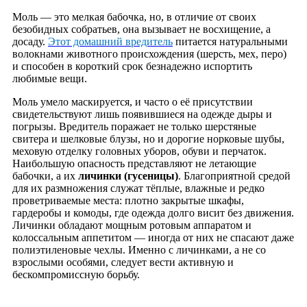
Моль — это мелкая бабочка, но, в отличие от своих
безобидных собратьев, она вызывает не восхищение, а
досаду.
Этот домашний вредитель
питается натуральными
волокнами животного происхождения (шерсть, мех, перо)
и способен в короткий срок безнадежно испортить
любимые вещи.
Моль умело маскируется, и часто о её присутствии
свидетельствуют лишь появившиеся на одежде дыры и
погрызы. Вредитель поражает не только шерстяные
свитера и шелковые блузы, но и дорогие норковые шубы,
меховую отделку головных уборов, обуви и перчаток.
Наибольшую опасность представляют не летающие
бабочки, а их
личинки (гусеницы)
. Благоприятной средой
для их размножения служат тёплые, влажные и редко
проветриваемые места: плотно закрытые шкафы,
гардеробы и комоды, где одежда долго висит без движения.
Личинки обладают мощным ротовым аппаратом и
колоссальным аппетитом — иногда от них не спасают даже
полиэтиленовые чехлы. Именно с личинками, а не со
взрослыми особями, следует вести активную и
бескомпромиссную борьбу.