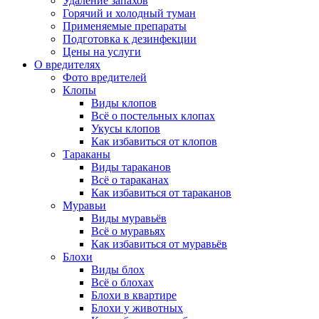
Удаление запахов
Горячий и холодный туман
Применяемые препараты
Подготовка к дезинфекции
Цены на услуги
О вредителях
Фото вредителей
Клопы
Виды клопов
Всё о постельных клопах
Укусы клопов
Как избавиться от клопов
Тараканы
Виды тараканов
Всё о тараканах
Как избавиться от тараканов
Муравьи
Виды муравьёв
Всё о муравьях
Как избавиться от муравьёв
Блохи
Виды блох
Всё о блохах
Блохи в квартире
Блохи у животных