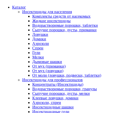
Каталог
Инсектициды для населения
Комплекты средств от насекомых
Жидкие инсектициды
Водорастворимые порошки, таблетки
Сыпучие порошки, дусты, приманки
Ловушки
Домики
Аэрозоли
Спреи
Гели
Мелки
Дымовые шашки
От мух (приманки)
От мух (ловушки)
От моли (ловушки, подвески, таблетки)
Инсектициды для профессионалов
Концентраты (Инсектициды)
Водорастворимые порошки, гранулы
Сыпучие порошки, дусты, мелки
Клеевые ловушки, домики
Аэрозоли, спреи
Инсектицидные шашки
Инсектицидные гели