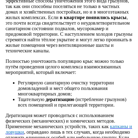
эффективные способы уничтожения этого вида грызунов,
так как они способны поселяться не только в частных
домах и хозяйственных постройках, но и в многоэтажных
жилых комплексах. Если
в квартире появились крысы
,
это почти всегда свидетельствует о неудовлетворительном
санитарном состоянии подвалов, мусорокамер и
придомовой территории. С наступлением холодов грызуны
стремятся найти тёплое укрытие и могут легко проникать в
жилые помещения через вентиляционные шахты и
технические каналы.
Полностью уничтожить популяцию крыс можно только
путём проведения целого комплекса взаимосвязанных
мероприятий, который включает:
Регулярную санитарную очистку территории
домовладений и мест общего пользования
многоквартирных домов;
Тщательную
дератизацию
(истребление грызунов)
всех помещений и прилегающей территории.
Дератизация может проводиться с использованием
физических (механических) и химических методов.
Применение механических устройств, таких как
капканы и
ловушки
, оправдано лишь в тех случаях, когда необходимо
отловить единичных особей или небольшую группу. Если