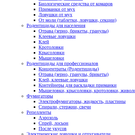
Биологические средства от комаров
Приманки от мух
Ловушки от мух
От моли (таблетки, ловушки, секции)
Родентициды для населения
Отрава (зерно, брикеты, гранулы)
Клеевые ловушки
Клей
Кротоловки
Крысоловки
Мышеловки
Родентициды для профессионалов
Концентраты (Родентициды)
Отрава (зерно, гранулы, брикеты)
Клей, клеевые ловушки
Контейнеры для раскладки приманки
Мышеловки, крысоловки, кротоловки, живол
Фумигаторы
Электрофумигаторы, жидкость, пластины
Спирали, стержни, свечи
Репелленты
Аэрозоль
Спрей, лосьон
После укусов
Электрические ловушки и отпугиватели