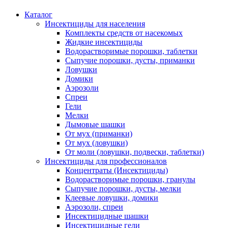
Каталог
Инсектициды для населения
Комплекты средств от насекомых
Жидкие инсектициды
Водорастворимые порошки, таблетки
Сыпучие порошки, дусты, приманки
Ловушки
Домики
Аэрозоли
Спреи
Гели
Мелки
Дымовые шашки
От мух (приманки)
От мух (ловушки)
От моли (ловушки, подвески, таблетки)
Инсектициды для профессионалов
Концентраты (Инсектициды)
Водорастворимые порошки, гранулы
Сыпучие порошки, дусты, мелки
Клеевые ловушки, домики
Аэрозоли, спреи
Инсектицидные шашки
Инсектицидные гели