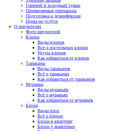
Удаление запахов
Горячий и холодный туман
Применяемые препараты
Подготовка к дезинфекции
Цены на услуги
О вредителях
Фото вредителей
Клопы
Виды клопов
Всё о постельных клопах
Укусы клопов
Как избавиться от клопов
Тараканы
Виды тараканов
Всё о тараканах
Как избавиться от тараканов
Муравьи
Виды муравьёв
Всё о муравьях
Как избавиться от муравьёв
Блохи
Виды блох
Всё о блохах
Блохи в квартире
Блохи у животных