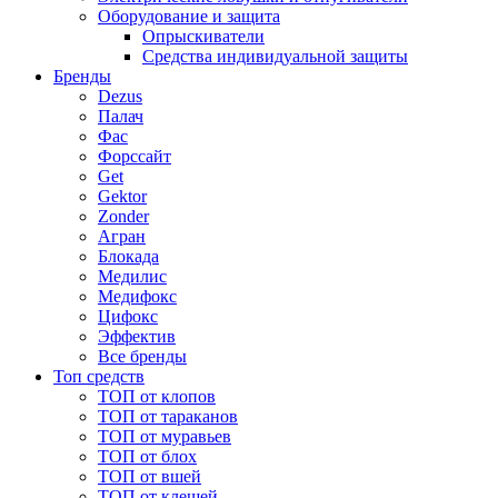
Оборудование и защита
Опрыскиватели
Средства индивидуальной защиты
Бренды
Dezus
Палач
Фас
Форcсайт
Get
Gektor
Zonder
Агран
Блокада
Медилис
Медифокс
Цифокс
Эффектив
Все бренды
Топ средств
ТОП от клопов
ТОП от тараканов
ТОП от муравьев
ТОП от блох
ТОП от вшей
ТОП от клещей