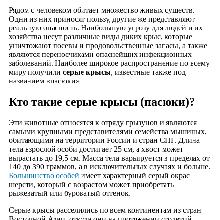
Рядом с человеком обитает множество живых существ.
Одни из них приносят пользу, другие же представляют
реальную опасность. Наибольшую угрозу для людей и их
хозяйства несут различные виды диких крыс, которые
уничтожают посевы и продовольственные запасы, а также
являются переносчиками опаснейших инфекционных
заболеваний. Наиболее широкое распространение по всему
миру получили
серые крысы
, известные также под
названием «пасюки».
Кто такие серые крысы (пасюки)?
Эти животные относятся к отряду грызунов и являются
самыми крупными представителями семейства мышиных,
обитающими на территории России и стран СНГ. Длина
тела взрослой особи достигает 25 см, а хвост может
вырастать до 19,5 см. Масса тела варьируется в пределах от
140 до 390 граммов, а в исключительных случаях и больше.
Большинство особей
имеет характерный серый окрас
шерсти, который с возрастом может приобретать
рыжеватый или буроватый оттенок.
Серые крысы расселились по всем континентам из стран
Восточной Азии, откуда они на протяжении столетий