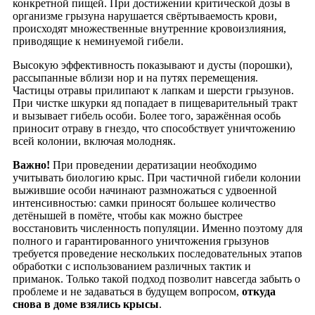
конкретной пищей. При достижении критической дозы в
организме грызуна нарушается свёртываемость крови,
происходят множественные внутренние кровоизлияния,
приводящие к неминуемой гибели.
Высокую эффективность показывают и дусты (порошки),
рассыпанные вблизи нор и на путях перемещения.
Частицы отравы прилипают к лапкам и шерсти грызунов.
При чистке шкурки яд попадает в пищеварительный тракт
и вызывает гибель особи. Более того, заражённая особь
приносит отраву в гнездо, что способствует уничтожению
всей колонии, включая молодняк.
Важно!
При проведении дератизации необходимо
учитывать биологию крыс. При частичной гибели колонии
выжившие особи начинают размножаться с удвоенной
интенсивностью: самки приносят большее количество
детёнышей в помёте, чтобы как можно быстрее
восстановить численность популяции. Именно поэтому для
полного и гарантированного уничтожения грызунов
требуется проведение нескольких последовательных этапов
обработки с использованием различных тактик и
приманок. Только такой подход позволит навсегда забыть о
проблеме и не задаваться в будущем вопросом,
откуда
снова в доме взялись крысы
.