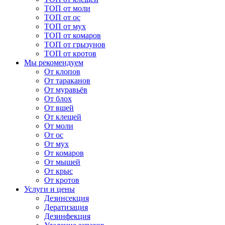
ТОП от моли
ТОП от ос
ТОП от мух
ТОП от комаров
ТОП от грызунов
ТОП от кротов
Мы рекомендуем
От клопов
От тараканов
От муравьёв
От блох
От вшей
От клещей
От моли
От ос
От мух
От комаров
От мышей
От крыс
От кротов
Услуги и цены
Дезинсекция
Дератизация
Дезинфекция