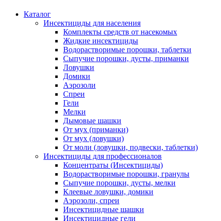
Каталог
Инсектициды для населения
Комплекты средств от насекомых
Жидкие инсектициды
Водорастворимые порошки, таблетки
Сыпучие порошки, дусты, приманки
Ловушки
Домики
Аэрозоли
Спреи
Гели
Мелки
Дымовые шашки
От мух (приманки)
От мух (ловушки)
От моли (ловушки, подвески, таблетки)
Инсектициды для профессионалов
Концентраты (Инсектициды)
Водорастворимые порошки, гранулы
Сыпучие порошки, дусты, мелки
Клеевые ловушки, домики
Аэрозоли, спреи
Инсектицидные шашки
Инсектицидные гели