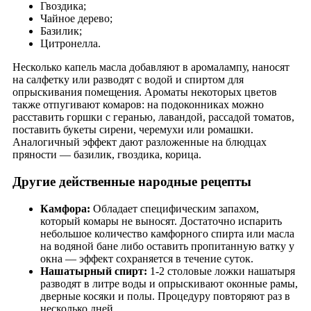
Гвоздика;
Чайное дерево;
Базилик;
Цитронелла.
Несколько капель масла добавляют в аромалампу, наносят
на салфетку или разводят с водой и спиртом для
опрыскивания помещения. Ароматы некоторых цветов
также отпугивают комаров: на подоконниках можно
расставить горшки с геранью, лавандой, рассадой томатов,
поставить букеты сирени, черемухи или ромашки.
Аналогичный эффект дают разложенные на блюдцах
пряности — базилик, гвоздика, корица.
Другие действенные народные рецепты
Камфора:
Обладает специфическим запахом,
который комары не выносят. Достаточно испарить
небольшое количество камфорного спирта или масла
на водяной бане либо оставить пропитанную ватку у
окна — эффект сохраняется в течение суток.
Нашатырный спирт:
1-2 столовые ложки нашатыря
разводят в литре воды и опрыскивают оконные рамы,
дверные косяки и полы. Процедуру повторяют раз в
несколько дней.