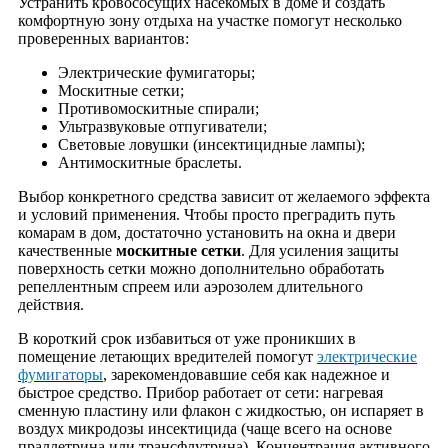
Устранить кровососущих насекомых в доме и создать
комфортную зону отдыха на участке помогут несколько
проверенных вариантов:
Электрические фумигаторы;
Москитные сетки;
Противомоскитные спирали;
Ультразвуковые отпугиватели;
Световые ловушки (инсектицидные лампы);
Антимоскитные браслеты.
Выбор конкретного средства зависит от желаемого эффекта
и условий применения. Чтобы просто преградить путь
комарам в дом, достаточно установить на окна и двери
качественные
москитные сетки
. Для усиления защиты
поверхность сетки можно дополнительно обработать
репеллентным спреем или аэрозолем длительного
действия.
В короткий срок избавиться от уже проникших в
помещение летающих вредителей помогут
электрические
фумигаторы
, зарекомендовавшие себя как надежное и
быстрое средство. Прибор работает от сети: нагревая
сменную пластину или флакон с жидкостью, он испаряет в
воздух микродозы инсектицида (чаще всего на основе
праллетрина или трансфлутрина). Концентрация активного