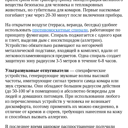
вещества безопасна для человека и теплокровных
животных, но губительна для комаров. Первые насекомые
погибают уже через 20-30 минут после включения прибора.
На открытом воздухе (терраса, веранда, беседка) удобнее
использовать
противомоскитные спирали
, работающие по
принципу фумигации. Спираль поджигается с одного края
и тлеет, выделяя дым с инсектицидом (аллетрин).
Устройство обязательно размещают на негорючей
металлической подставке, входящей в комплект, вдали от
легковоспламеняющихся предметов. Одна спираль создает
защитную зону радиусом 3-5 метров в течение 6-8 часов.
Ультразвуковые отпугиватели
— специфические
устройства, генерирующие звуковые волны высокой
частоты, имитирующие сигнал тревоги самца комара или
звук стрекозы. Они обладают большим радиусом действия
(до 50-100 м² в помещении) и абсолютно безвредны для
людей и домашних питомцев. При использовании любого
из перечисленных устройств у человека не возникает
дискомфорта, поэтому применять их можно ежедневно, в
отличие от кремов и спреев, требующих нанесения на кожу
и способных вызвать аллергию.
В последнее время широкое распространение получили