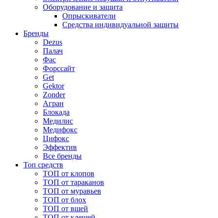
Оборудование и защита
Опрыскиватели
Средства индивидуальной защиты
Бренды
Dezus
Палач
Фас
Форcсайт
Get
Gektor
Zonder
Агран
Блокада
Медилис
Медифокс
Цифокс
Эффектив
Все бренды
Топ средств
ТОП от клопов
ТОП от тараканов
ТОП от муравьев
ТОП от блох
ТОП от вшей
ТОП от клещей