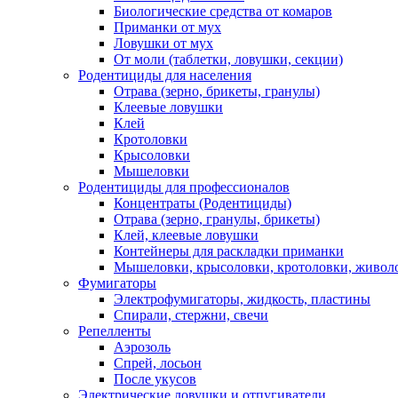
Биологические средства от комаров
Приманки от мух
Ловушки от мух
От моли (таблетки, ловушки, секции)
Родентициды для населения
Отрава (зерно, брикеты, гранулы)
Клеевые ловушки
Клей
Кротоловки
Крысоловки
Мышеловки
Родентициды для профессионалов
Концентраты (Родентициды)
Отрава (зерно, гранулы, брикеты)
Клей, клеевые ловушки
Контейнеры для раскладки приманки
Мышеловки, крысоловки, кротоловки, живол
Фумигаторы
Электрофумигаторы, жидкость, пластины
Спирали, стержни, свечи
Репелленты
Аэрозоль
Спрей, лосьон
После укусов
Электрические ловушки и отпугиватели