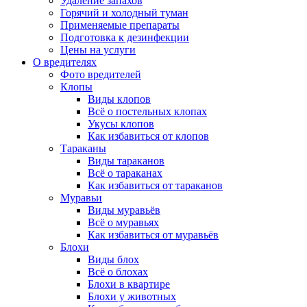
Удаление запахов
Горячий и холодный туман
Применяемые препараты
Подготовка к дезинфекции
Цены на услуги
О вредителях
Фото вредителей
Клопы
Виды клопов
Всё о постельных клопах
Укусы клопов
Как избавиться от клопов
Тараканы
Виды тараканов
Всё о тараканах
Как избавиться от тараканов
Муравьи
Виды муравьёв
Всё о муравьях
Как избавиться от муравьёв
Блохи
Виды блох
Всё о блохах
Блохи в квартире
Блохи у животных