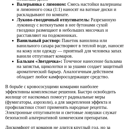
Валерьянка с лимоном:
Смесь настойки валерианы
и лимонного сока (1:1) наносят на ватные диски и
раскладывают по комнате.
Луково-гвоздичный отпугиватель:
Разрезанную
луковицу с воткнутыми в нее бутонами сухой
гвоздики размещают в небольших мисочках и
расставляют на подоконниках.
Ванильный раствор:
Пакетик ванилина или
ванильного сахара растворяют в теплой воде, наносят
на кожу или одежду — приятный для человека запах
ванили отпугивает комаров.
Бальзам «Звездочка»:
Точечное нанесение бальзама
на запястья, щиколотки и за ушами создает защитный
ароматический барьер. Аналогичным действием
обладает любое камфоросодержащее средство.
В борьбе с кровососущими комарами наиболее
эффективны комплексные решения. Быстро освободить
жилище от насекомых помогут радикальные меры
(фумигаторы, аэрозоли), а для закрепления эффекта и
профилактики стоит применять народные рецепты.
Электронные отпугиватели и световые ловушки служат
безопасной альтернативой химическим препаратам.
Дискомфорт от комаров не длится круглый год, но за