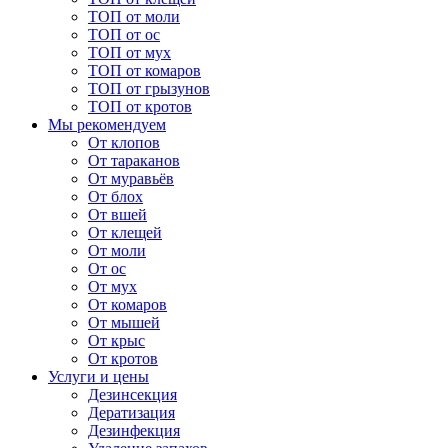
ТОП от моли
ТОП от ос
ТОП от мух
ТОП от комаров
ТОП от грызунов
ТОП от кротов
Мы рекомендуем
От клопов
От тараканов
От муравьёв
От блох
От вшей
От клещей
От моли
От ос
От мух
От комаров
От мышей
От крыс
От кротов
Услуги и цены
Дезинсекция
Дератизация
Дезинфекция