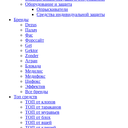
Оборудование и защита
Опрыскиватели
Средства индивидуальной защиты
Бренды
Dezus
Палач
Фас
Форcсайт
Get
Gektor
Zonder
Агран
Блокада
Медилис
Медифокс
Цифокс
Эффектив
Все бренды
Топ средств
ТОП от клопов
ТОП от тараканов
ТОП от муравьев
ТОП от блох
ТОП от вшей
ТОП от клещей