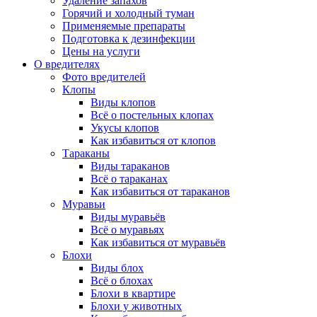
Удаление запахов
Горячий и холодный туман
Применяемые препараты
Подготовка к дезинфекции
Цены на услуги
О вредителях
Фото вредителей
Клопы
Виды клопов
Всё о постельных клопах
Укусы клопов
Как избавиться от клопов
Тараканы
Виды тараканов
Всё о тараканах
Как избавиться от тараканов
Муравьи
Виды муравьёв
Всё о муравьях
Как избавиться от муравьёв
Блохи
Виды блох
Всё о блохах
Блохи в квартире
Блохи у животных