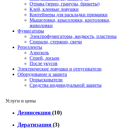
Отрава (зерно, гранулы, брикеты)
Клей, клеевые ловушки
Контейнеры для раскладки приманки
Мышеловки, крысоловки, кротоловки,
живоловки
Фумигаторы
Электрофумигаторы, жидкость, пластины
Спирали, стержни, свечи
Репелленты
Аэрозоль
Спрей, лосьон
После укусов
Электрические ловушки и отпугиватели
Оборудование и защита
Опрыскиватели
Средства индивидуальной защиты
Услуги и цены
Дезинсекция
(10)
Дератизация
(3)