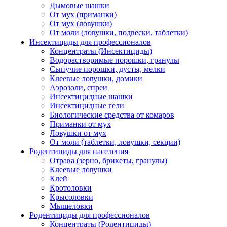
Дымовые шашки
От мух (приманки)
От мух (ловушки)
От моли (ловушки, подвески, таблетки)
Инсектициды для профессионалов
Концентраты (Инсектициды)
Водорастворимые порошки, гранулы
Сыпучие порошки, дусты, мелки
Клеевые ловушки, домики
Аэрозоли, спреи
Инсектицидные шашки
Инсектицидные гели
Биологические средства от комаров
Приманки от мух
Ловушки от мух
От моли (таблетки, ловушки, секции)
Родентициды для населения
Отрава (зерно, брикеты, гранулы)
Клеевые ловушки
Клей
Кротоловки
Крысоловки
Мышеловки
Родентициды для профессионалов
Концентраты (Родентициды)