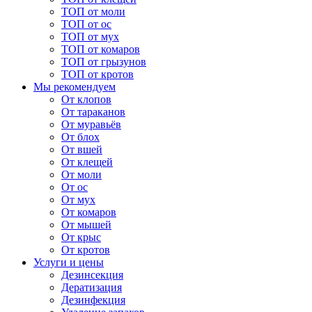
ТОП от моли
ТОП от ос
ТОП от мух
ТОП от комаров
ТОП от грызунов
ТОП от кротов
Мы рекомендуем
От клопов
От тараканов
От муравьёв
От блох
От вшей
От клещей
От моли
От ос
От мух
От комаров
От мышей
От крыс
От кротов
Услуги и цены
Дезинсекция
Дератизация
Дезинфекция