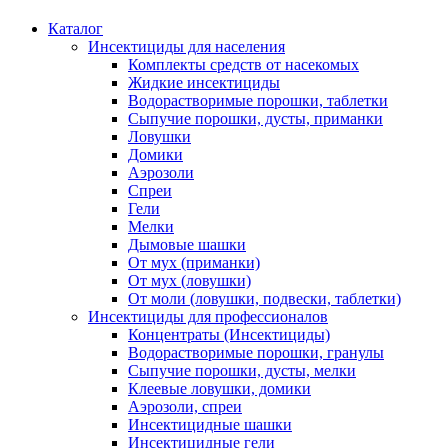
Каталог
Инсектициды для населения
Комплекты средств от насекомых
Жидкие инсектициды
Водорастворимые порошки, таблетки
Сыпучие порошки, дусты, приманки
Ловушки
Домики
Аэрозоли
Спреи
Гели
Мелки
Дымовые шашки
От мух (приманки)
От мух (ловушки)
От моли (ловушки, подвески, таблетки)
Инсектициды для профессионалов
Концентраты (Инсектициды)
Водорастворимые порошки, гранулы
Сыпучие порошки, дусты, мелки
Клеевые ловушки, домики
Аэрозоли, спреи
Инсектицидные шашки
Инсектицидные гели