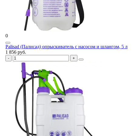
0
Palisad (Палисад) опрыскиватель с насосом и шлангом, 5 л
1 856 руб.