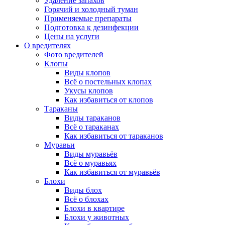
Удаление запахов
Горячий и холодный туман
Применяемые препараты
Подготовка к дезинфекции
Цены на услуги
О вредителях
Фото вредителей
Клопы
Виды клопов
Всё о постельных клопах
Укусы клопов
Как избавиться от клопов
Тараканы
Виды тараканов
Всё о тараканах
Как избавиться от тараканов
Муравьи
Виды муравьёв
Всё о муравьях
Как избавиться от муравьёв
Блохи
Виды блох
Всё о блохах
Блохи в квартире
Блохи у животных