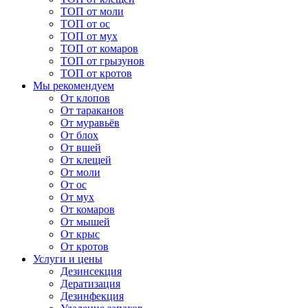
ТОП от моли
ТОП от ос
ТОП от мух
ТОП от комаров
ТОП от грызунов
ТОП от кротов
Мы рекомендуем
От клопов
От тараканов
От муравьёв
От блох
От вшей
От клещей
От моли
От ос
От мух
От комаров
От мышей
От крыс
От кротов
Услуги и цены
Дезинсекция
Дератизация
Дезинфекция