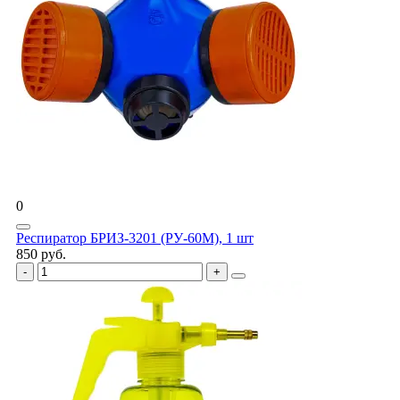
0
Респиратор БРИЗ-3201 (РУ-60М), 1 шт
850 руб.