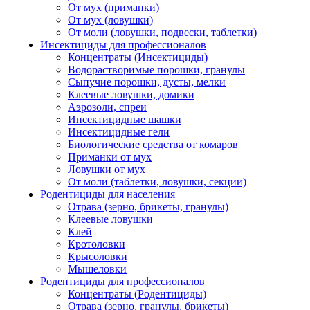
От мух (приманки)
От мух (ловушки)
От моли (ловушки, подвески, таблетки)
Инсектициды для профессионалов
Концентраты (Инсектициды)
Водорастворимые порошки, гранулы
Сыпучие порошки, дусты, мелки
Клеевые ловушки, домики
Аэрозоли, спреи
Инсектицидные шашки
Инсектицидные гели
Биологические средства от комаров
Приманки от мух
Ловушки от мух
От моли (таблетки, ловушки, секции)
Родентициды для населения
Отрава (зерно, брикеты, гранулы)
Клеевые ловушки
Клей
Кротоловки
Крысоловки
Мышеловки
Родентициды для профессионалов
Концентраты (Родентициды)
Отрава (зерно, гранулы, брикеты)