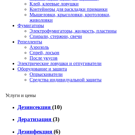
Клей, клеевые ловушки
Контейнеры для раскладки приманки
Мышеловки, крысоловки, кротоловки,
живоловки
Фумигаторы
Электрофумигаторы, жидкость, пластины
Спирали, стержни, свечи
Репелленты
Аэрозоль
Спрей, лосьон
После укусов
Электрические ловушки и отпугиватели
Оборудование и защита
Опрыскиватели
Средства индивидуальной защиты
Услуги и цены
Дезинсекция
(10)
Дератизация
(3)
Дезинфекция
(6)