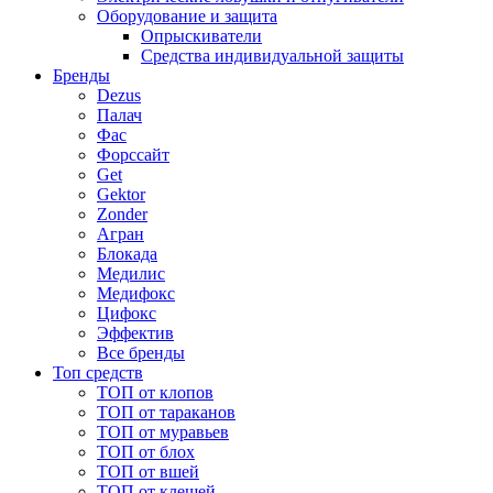
Оборудование и защита
Опрыскиватели
Средства индивидуальной защиты
Бренды
Dezus
Палач
Фас
Форcсайт
Get
Gektor
Zonder
Агран
Блокада
Медилис
Медифокс
Цифокс
Эффектив
Все бренды
Топ средств
ТОП от клопов
ТОП от тараканов
ТОП от муравьев
ТОП от блох
ТОП от вшей
ТОП от клещей