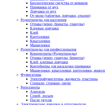
Биологические средства от комаров
Приманки от мух
Ловушки от мух
От моли (таблетки, ловушки, секции)
Родентициды для населения
Отрава (зерно, брикеты, гранулы)
Клеевые ловушки
Клей
Кротоловки
Крысоловки
Мышеловки
Родентициды для профессионалов
Концентраты (Родентициды)
Отрава (зерно, гранулы, брикеты)
Клей, клеевые ловушки
Контейнеры для раскладки приманки
Мышеловки, крысоловки, кротоловки, живол
Фумигаторы
Электрофумигаторы, жидкость, пластины
Спирали, стержни, свечи
Репелленты
Аэрозоль
Спрей, лосьон
После укусов
Электрические ловушки и отпугиватели