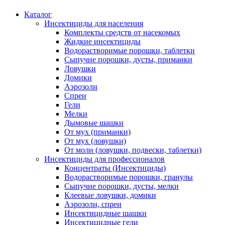
Каталог
Инсектициды для населения
Комплекты средств от насекомых
Жидкие инсектициды
Водорастворимые порошки, таблетки
Сыпучие порошки, дусты, приманки
Ловушки
Домики
Аэрозоли
Спреи
Гели
Мелки
Дымовые шашки
От мух (приманки)
От мух (ловушки)
От моли (ловушки, подвески, таблетки)
Инсектициды для профессионалов
Концентраты (Инсектициды)
Водорастворимые порошки, гранулы
Сыпучие порошки, дусты, мелки
Клеевые ловушки, домики
Аэрозоли, спреи
Инсектицидные шашки
Инсектицидные гели