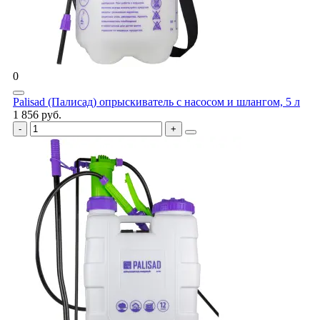
0
Palisad (Палисад) опрыскиватель с насосом и шлангом, 5 л
1 856 руб.