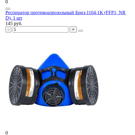
0
Респиратор противоаэрозольный Бриз-1104-1К (FFP1, NR
D), 1 шт
145 руб.
0