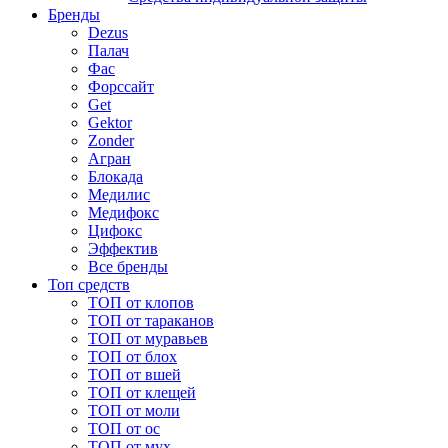
Бренды
Dezus
Палач
Фас
Форcсайт
Get
Gektor
Zonder
Агран
Блокада
Медилис
Медифокс
Цифокс
Эффектив
Все бренды
Топ средств
ТОП от клопов
ТОП от тараканов
ТОП от муравьев
ТОП от блох
ТОП от вшей
ТОП от клещей
ТОП от моли
ТОП от ос
ТОП от мух