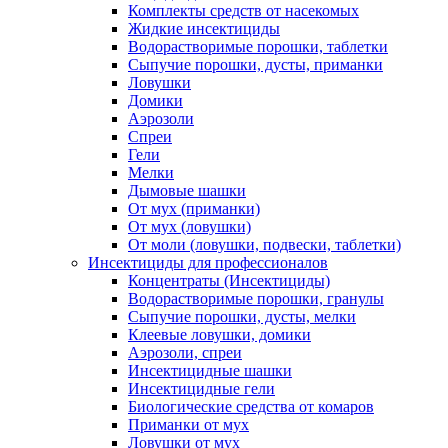
Комплекты средств от насекомых
Жидкие инсектициды
Водорастворимые порошки, таблетки
Сыпучие порошки, дусты, приманки
Ловушки
Домики
Аэрозоли
Спреи
Гели
Мелки
Дымовые шашки
От мух (приманки)
От мух (ловушки)
От моли (ловушки, подвески, таблетки)
Инсектициды для профессионалов
Концентраты (Инсектициды)
Водорастворимые порошки, гранулы
Сыпучие порошки, дусты, мелки
Клеевые ловушки, домики
Аэрозоли, спреи
Инсектицидные шашки
Инсектицидные гели
Биологические средства от комаров
Приманки от мух
Ловушки от мух