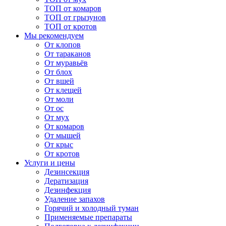
ТОП от комаров
ТОП от грызунов
ТОП от кротов
Мы рекомендуем
От клопов
От тараканов
От муравьёв
От блох
От вшей
От клещей
От моли
От ос
От мух
От комаров
От мышей
От крыс
От кротов
Услуги и цены
Дезинсекция
Дератизация
Дезинфекция
Удаление запахов
Горячий и холодный туман
Применяемые препараты