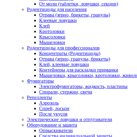
От моли (таблетки, ловушки, секции)
Родентициды для населения
Отрава (зерно, брикеты, гранулы)
Клеевые ловушки
Клей
Кротоловки
Крысоловки
Мышеловки
Родентициды для профессионалов
Концентраты (Родентициды)
Отрава (зерно, гранулы, брикеты)
Клей, клеевые ловушки
Контейнеры для раскладки приманки
Мышеловки, крысоловки, кротоловки, живол
Фумигаторы
Электрофумигаторы, жидкость, пластины
Спирали, стержни, свечи
Репелленты
Аэрозоль
Спрей, лосьон
После укусов
Электрические ловушки и отпугиватели
Оборудование и защита
Опрыскиватели
Средства индивидуальной защиты