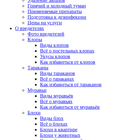
Удаление запахов
Горячий и холодный туман
Применяемые препараты
Подготовка к дезинфекции
Цены на услуги
О вредителях
Фото вредителей
Клопы
Виды клопов
Всё о постельных клопах
Укусы клопов
Как избавиться от клопов
Тараканы
Виды тараканов
Всё о тараканах
Как избавиться от тараканов
Муравьи
Виды муравьёв
Всё о муравьях
Как избавиться от муравьёв
Блохи
Виды блох
Всё о блохах
Блохи в квартире
Блохи у животных