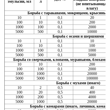
эмульсии, мл
л
(не впитывающая
влагу)
Борьба с тараканами, мокрицами, крысины
10
1
0,1
20
100
10
0,1
200
1000
100
0,1
2000
5000
500
0,1
10000
Борьба с осами и шершнями
10
1
0,1
10
100
10
0,1
100
1000
100
0,1
1000
5000
500
0,1
5000
Борьба со сверчками, клопами, муравьями, блохами
10
10
0,1
200
100
100
0,1
2000
1000
1000
0,1
20000
5000
5000
0,1
100000
Борьба с мухами (имаго)
10
2
0,5
40
100
20
0,5
400
1000
200
0,5
4000
5000
1000
0,5
20000
Борьба с комарами (имаго, личинки, комар