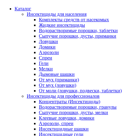
Каталог
Инсектициды для населения
Комплекты средств от насекомых
Жидкие инсектициды
Водорастворимые порошки, таблетки
Сыпучие порошки, дусты, приманки
Ловушки
Домики
Аэрозоли
Спреи
Гели
Мелки
Дымовые шашки
От мух (приманки)
От мух (ловушки)
От моли (ловушки, подвески, таблетки)
Инсектициды для профессионалов
Концентраты (Инсектициды)
Водорастворимые порошки, гранулы
Сыпучие порошки, дусты, мелки
Клеевые ловушки, домики
Аэрозоли, спреи
Инсектицидные шашки
Инсектицидные гели