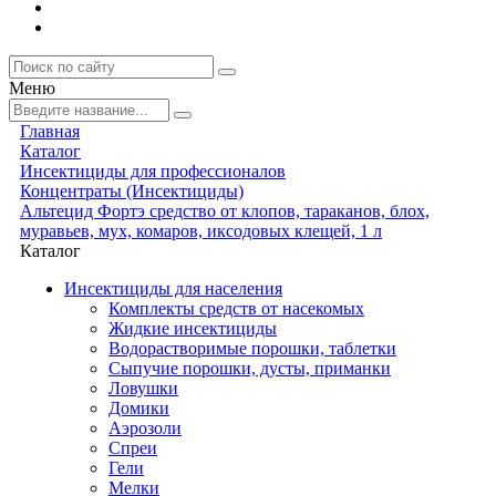
Меню
Главная
Каталог
Инсектициды для профессионалов
Концентраты (Инсектициды)
Альтецид Фортэ средство от клопов, тараканов, блох,
муравьев, мух, комаров, иксодовых клещей, 1 л
Каталог
Инсектициды для населения
Комплекты средств от насекомых
Жидкие инсектициды
Водорастворимые порошки, таблетки
Сыпучие порошки, дусты, приманки
Ловушки
Домики
Аэрозоли
Спреи
Гели
Мелки