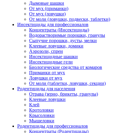
Дымовые шашки
От мух (приманки)
От мух (ловушки)
От моли (ловушки, подвески, таблетки)
Инсектициды для профессионалов
Концентраты (Инсектициды)
Водорастворимые порошки, гранулы
Сыпучие порошки, дусты, мелки
Клеевые ловушки, домики
Аэрозоли, спреи
Инсектицидные шашки
Инсектицидные гели
Биологические средства от комаров
Приманки от мух
Ловушки от мух
От моли (таблетки, ловушки, секции)
Родентициды для населения
Отрава (зерно, брикеты, гранулы)
Клеевые ловушки
Клей
Кротоловки
Крысоловки
Мышеловки
Родентициды для профессионалов
Концентраты (Родентициды)