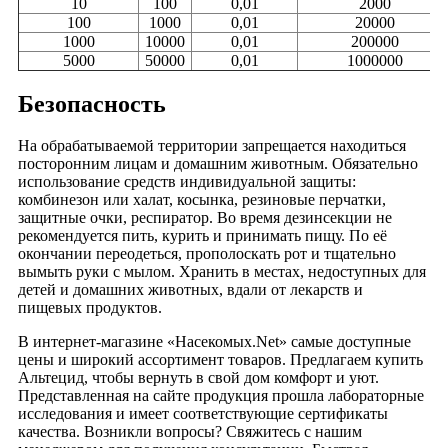
10
100
0,01
2000
100
1000
0,01
20000
1000
10000
0,01
200000
5000
50000
0,01
1000000
Безопасность
На обрабатываемой территории запрещается находиться
посторонним лицам и домашним животным. Обязательно
использование средств индивидуальной защиты:
комбинезон или халат, косынка, резиновые перчатки,
защитные очки, респиратор. Во время дезинсекции не
рекомендуется пить, курить и принимать пищу. По её
окончании переодеться, прополоскать рот и тщательно
вымыть руки с мылом. Хранить в местах, недоступных для
детей и домашних животных, вдали от лекарств и
пищевых продуктов.
В интернет-магазине «Насекомых.Net» самые доступные
цены и широкий ассортимент товаров. Предлагаем купить
Альтецид, чтобы вернуть в свой дом комфорт и уют.
Представленная на сайте продукция прошла лабораторные
исследования и имеет соответствующие сертификаты
качества. Возникли вопросы? Свяжитесь с нашим