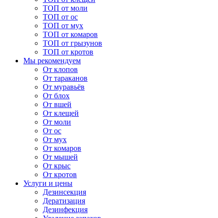
ТОП от моли
ТОП от ос
ТОП от мух
ТОП от комаров
ТОП от грызунов
ТОП от кротов
Мы рекомендуем
От клопов
От тараканов
От муравьёв
От блох
От вшей
От клещей
От моли
От ос
От мух
От комаров
От мышей
От крыс
От кротов
Услуги и цены
Дезинсекция
Дератизация
Дезинфекция