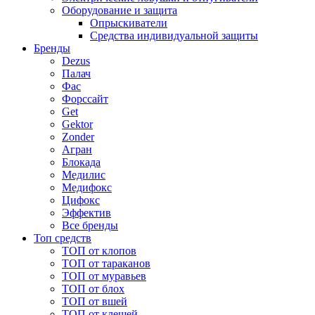
Оборудование и защита
Опрыскиватели
Средства индивидуальной защиты
Бренды
Dezus
Палач
Фас
Форcсайт
Get
Gektor
Zonder
Агран
Блокада
Медилис
Медифокс
Цифокс
Эффектив
Все бренды
Топ средств
ТОП от клопов
ТОП от тараканов
ТОП от муравьев
ТОП от блох
ТОП от вшей
ТОП от клещей