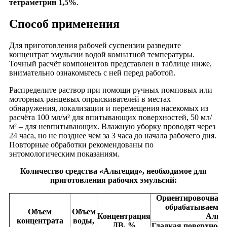
тетраметрин 1,5%
.
Способ применения
Для приготовления рабочей суспензии разведите
концентрат эмульсии водой комнатной температуры.
Точный расчёт компонентов представлен в таблице ниже,
внимательно ознакомьтесь с ней перед работой.
Распределите раствор при помощи ручных помповых или
моторных ранцевых опрыскивателей в местах
обнаружения, локализации и перемещения насекомых из
расчёта 100 мл/м² для впитывающих поверхностей, 50 мл/
м² – для невпитывающих. Влажную уборку проводят через
24 часа, но не позднее чем за 3 часа до начала рабочего дня.
Повторные обработки рекомендованы по
энтомологическим показаниям.
Количество средства «Альтецид», необходимое для
приготовления рабочих эмульсий:
Ориентировочная 
обрабатываемой
Объем
Объем
Концентрация
Альти
концентрата
воды,
ДВ, %
Гладкая поверхност