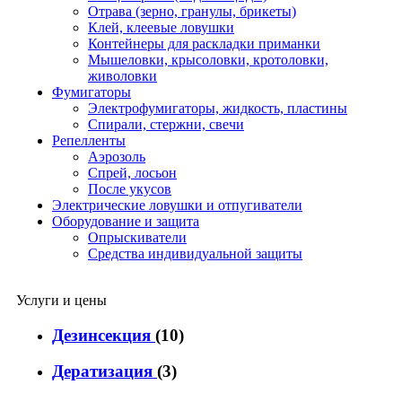
Отрава (зерно, гранулы, брикеты)
Клей, клеевые ловушки
Контейнеры для раскладки приманки
Мышеловки, крысоловки, кротоловки,
живоловки
Фумигаторы
Электрофумигаторы, жидкость, пластины
Спирали, стержни, свечи
Репелленты
Аэрозоль
Спрей, лосьон
После укусов
Электрические ловушки и отпугиватели
Оборудование и защита
Опрыскиватели
Средства индивидуальной защиты
Услуги и цены
Дезинсекция
(10)
Дератизация
(3)