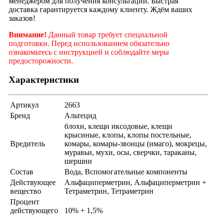
менеджером для получения консультации. Быстрая
доставка гарантируется каждому клиенту. Ждём ваших
заказов!
Внимание!
Данный товар требует специальной
подготовки. Перед использованием обязательно
ознакомьтесь с инструкцией и соблюдайте меры
предосторожности.
Характеристики
Артикул
2663
Бренд
Альтецид
блохи, клещи иксодовые, клещи
крысиные, клопы, клопы постельные,
Вредитель
комары, комары-звонцы (имаго), мокрецы,
муравьи, мухи, осы, сверчки, тараканы,
шершни
Состав
Вода, Вспомогательные компоненты
Действующее
Альфациперметрин, Альфациперметрин +
вещество
Тетраметрин, Тетраметрин
Процент
действующего
10% + 1,5%