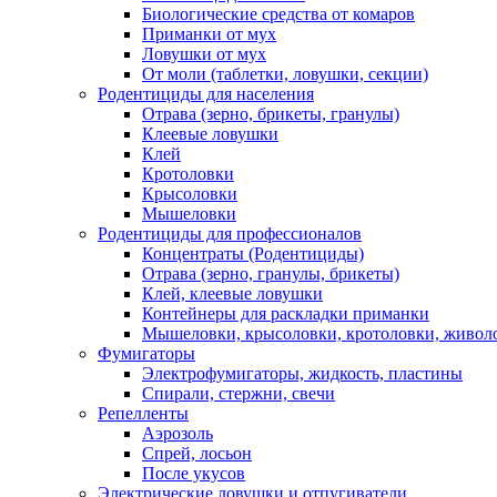
Биологические средства от комаров
Приманки от мух
Ловушки от мух
От моли (таблетки, ловушки, секции)
Родентициды для населения
Отрава (зерно, брикеты, гранулы)
Клеевые ловушки
Клей
Кротоловки
Крысоловки
Мышеловки
Родентициды для профессионалов
Концентраты (Родентициды)
Отрава (зерно, гранулы, брикеты)
Клей, клеевые ловушки
Контейнеры для раскладки приманки
Мышеловки, крысоловки, кротоловки, живол
Фумигаторы
Электрофумигаторы, жидкость, пластины
Спирали, стержни, свечи
Репелленты
Аэрозоль
Спрей, лосьон
После укусов
Электрические ловушки и отпугиватели