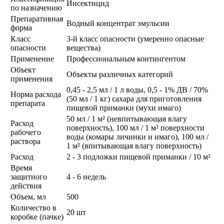
Инсектицид
по назначению
Препаративная
Водный концентрат эмульсии
форма
Класс
3-й класс опасности (умеренно опасные
опасности
вещества)
Применение
Профессиональным контингентом
Объект
Объекты различных категорий
применения
0,45 - 2,5 мл / 1 л воды, 0,5 - 1% ДВ / 70%
Норма расхода
(50 мл / 1 кг) сахара для приготовления
препарата
пищевой приманки (мухи имаго)
50 мл / 1 м² (невпитывающая влагу
Расход
поверхность), 100 мл / 1 м² поверхности
рабочего
воды (комары личинки и имаго), 100 мл /
раствора
1 м² (впитывающая влагу поверхность)
Расход
2 - 3 подложки пищевой приманки / 10 м²
Время
защитного
4 - 6 недель
действия
Объем, мл
500
Количество в
20 шт
коробке (пачке)