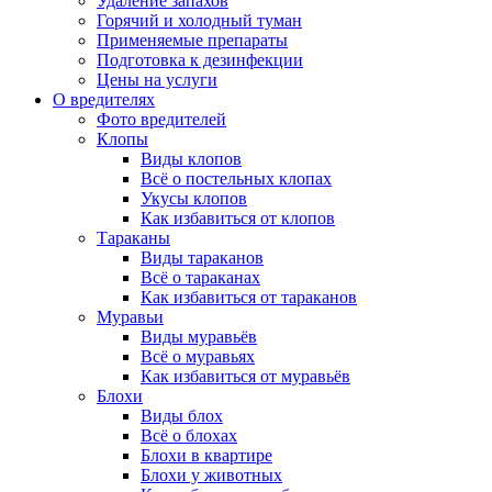
Удаление запахов
Горячий и холодный туман
Применяемые препараты
Подготовка к дезинфекции
Цены на услуги
О вредителях
Фото вредителей
Клопы
Виды клопов
Всё о постельных клопах
Укусы клопов
Как избавиться от клопов
Тараканы
Виды тараканов
Всё о тараканах
Как избавиться от тараканов
Муравьи
Виды муравьёв
Всё о муравьях
Как избавиться от муравьёв
Блохи
Виды блох
Всё о блохах
Блохи в квартире
Блохи у животных