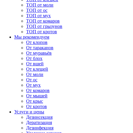
ТОП от моли
ТОП от ос
ТОП от мух
ТОП от комаров
ТОП от грызунов
ТОП от кротов
Мы рекомендуем
От клопов
От тараканов
От муравьёв
От блох
От вшей
От клещей
От моли
От ос
От мух
От комаров
От мышей
От крыс
От кротов
Услуги и цены
Дезинсекция
Дератизация
Дезинфекция