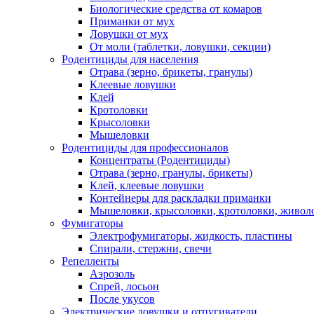
Биологические средства от комаров
Приманки от мух
Ловушки от мух
От моли (таблетки, ловушки, секции)
Родентициды для населения
Отрава (зерно, брикеты, гранулы)
Клеевые ловушки
Клей
Кротоловки
Крысоловки
Мышеловки
Родентициды для профессионалов
Концентраты (Родентициды)
Отрава (зерно, гранулы, брикеты)
Клей, клеевые ловушки
Контейнеры для раскладки приманки
Мышеловки, крысоловки, кротоловки, живол
Фумигаторы
Электрофумигаторы, жидкость, пластины
Спирали, стержни, свечи
Репелленты
Аэрозоль
Спрей, лосьон
После укусов
Электрические ловушки и отпугиватели