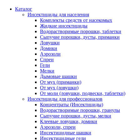
Каталог
Инсектициды для населения
Комплекты средств от насекомых
Жидкие инсектициды
Водорастворимые порошки, таблетки
Сыпучие порошки, дусты, приманки
Ловушки
Домики
Аэрозоли
Спреи
Гели
Мелки
Дымовые шашки
От мух (приманки)
От мух (ловушки)
От моли (ловушки, подвески, таблетки)
Инсектициды для профессионалов
Концентраты (Инсектициды)
Водорастворимые порошки, гранулы
Сыпучие порошки, дусты, мелки
Клеевые ловушки, домики
Аэрозоли, спреи
Инсектицидные шашки
Инсектицидные гели