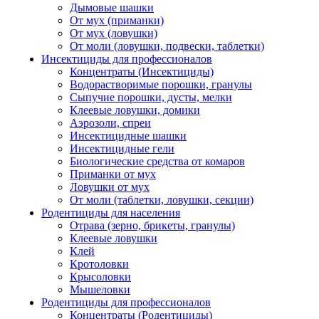
Дымовые шашки
От мух (приманки)
От мух (ловушки)
От моли (ловушки, подвески, таблетки)
Инсектициды для профессионалов
Концентраты (Инсектициды)
Водорастворимые порошки, гранулы
Сыпучие порошки, дусты, мелки
Клеевые ловушки, домики
Аэрозоли, спреи
Инсектицидные шашки
Инсектицидные гели
Биологические средства от комаров
Приманки от мух
Ловушки от мух
От моли (таблетки, ловушки, секции)
Родентициды для населения
Отрава (зерно, брикеты, гранулы)
Клеевые ловушки
Клей
Кротоловки
Крысоловки
Мышеловки
Родентициды для профессионалов
Концентраты (Родентициды)