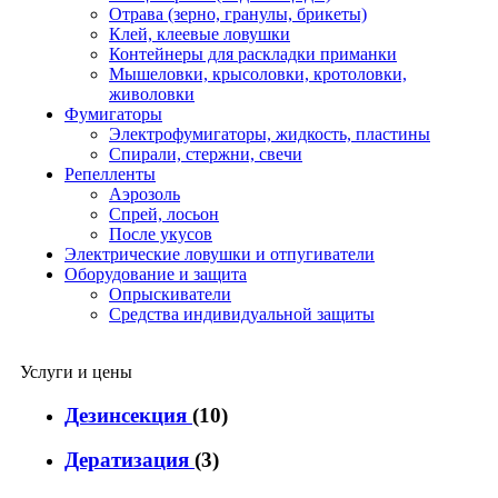
Отрава (зерно, гранулы, брикеты)
Клей, клеевые ловушки
Контейнеры для раскладки приманки
Мышеловки, крысоловки, кротоловки,
живоловки
Фумигаторы
Электрофумигаторы, жидкость, пластины
Спирали, стержни, свечи
Репелленты
Аэрозоль
Спрей, лосьон
После укусов
Электрические ловушки и отпугиватели
Оборудование и защита
Опрыскиватели
Средства индивидуальной защиты
Услуги и цены
Дезинсекция
(10)
Дератизация
(3)