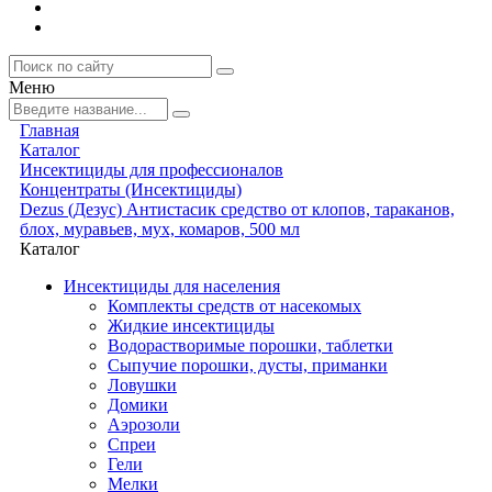
Меню
Главная
Каталог
Инсектициды для профессионалов
Концентраты (Инсектициды)
Dezus (Дезус) Антистасик средство от клопов, тараканов,
блох, муравьев, мух, комаров, 500 мл
Каталог
Инсектициды для населения
Комплекты средств от насекомых
Жидкие инсектициды
Водорастворимые порошки, таблетки
Сыпучие порошки, дусты, приманки
Ловушки
Домики
Аэрозоли
Спреи
Гели
Мелки