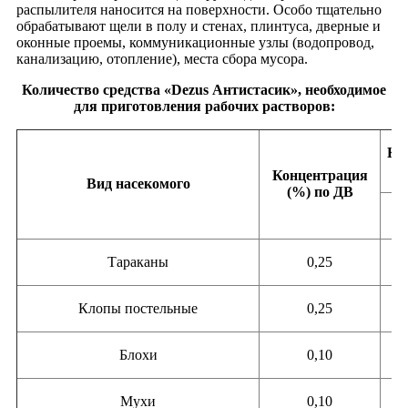
распылителя наносится на поверхности. Особо тщательно
обрабатывают щели в полу и стенах, плинтуса, дверные и
оконные проемы, коммуникационные узлы (водопровод,
канализацию, отопление), места сбора мусора.
Количество средства «Dezus Антистасик», необходимое
для приготовления рабочих растворов:
Кол
Концентрация
Вид насекомого
(%) по ДВ
1
Тараканы
0,25
1
Клопы постельные
0,25
1
Блохи
0,10
Мухи
0,10