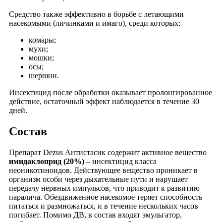
Средство также эффективно в борьбе с летающими
насекомыми (личинками и имаго), среди которых:
комары;
мухи;
мошки;
осы;
шершни.
Инсектицид после обработки оказывает пролонгированное
действие, остаточный эффект наблюдается в течение 30
дней.
Состав
Препарат Dezus Антистасик содержит активное вещество
имидаклоприд (20%)
– инсектицид класса
неоникотиноидов. Действующее вещество проникает в
организм особи через дыхательные пути и нарушает
передачу нервных импульсов, что приводит к развитию
паралича. Обездвиженное насекомое теряет способность
питаться и размножаться, и в течение нескольких часов
погибает. Помимо ДВ, в состав входят эмульгатор,