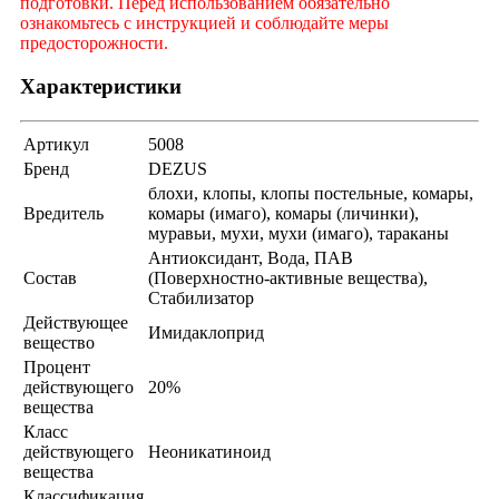
подготовки. Перед использованием обязательно
ознакомьтесь с инструкцией и соблюдайте меры
предосторожности.
Характеристики
Артикул
5008
Бренд
DEZUS
блохи, клопы, клопы постельные, комары,
Вредитель
комары (имаго), комары (личинки),
муравьи, мухи, мухи (имаго), тараканы
Антиоксидант, Вода, ПАВ
Состав
(Поверхностно-активные вещества),
Стабилизатор
Действующее
Имидаклоприд
вещество
Процент
действующего
20%
вещества
Класс
действующего
Неоникатиноид
вещества
Классификация