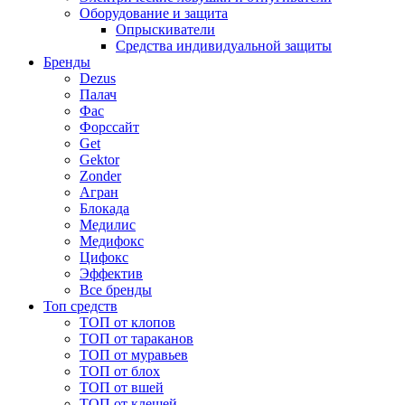
Оборудование и защита
Опрыскиватели
Средства индивидуальной защиты
Бренды
Dezus
Палач
Фас
Форcсайт
Get
Gektor
Zonder
Агран
Блокада
Медилис
Медифокс
Цифокс
Эффектив
Все бренды
Топ средств
ТОП от клопов
ТОП от тараканов
ТОП от муравьев
ТОП от блох
ТОП от вшей
ТОП от клещей