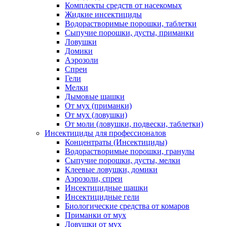
Комплекты средств от насекомых
Жидкие инсектициды
Водорастворимые порошки, таблетки
Сыпучие порошки, дусты, приманки
Ловушки
Домики
Аэрозоли
Спреи
Гели
Мелки
Дымовые шашки
От мух (приманки)
От мух (ловушки)
От моли (ловушки, подвески, таблетки)
Инсектициды для профессионалов
Концентраты (Инсектициды)
Водорастворимые порошки, гранулы
Сыпучие порошки, дусты, мелки
Клеевые ловушки, домики
Аэрозоли, спреи
Инсектицидные шашки
Инсектицидные гели
Биологические средства от комаров
Приманки от мух
Ловушки от мух