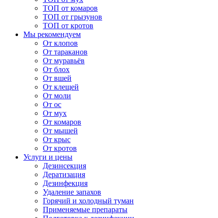
ТОП от комаров
ТОП от грызунов
ТОП от кротов
Мы рекомендуем
От клопов
От тараканов
От муравьёв
От блох
От вшей
От клещей
От моли
От ос
От мух
От комаров
От мышей
От крыс
От кротов
Услуги и цены
Дезинсекция
Дератизация
Дезинфекция
Удаление запахов
Горячий и холодный туман
Применяемые препараты