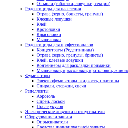
От моли (таблетки, ловушки, секции)
Родентициды для населения
Отрава (зерно, брикеты, гранулы)
Клеевые ловушки
Клей
Кротоловки
Крысоловки
Мышеловки
Родентициды для профессионалов
Концентраты (Родентициды)
Отрава (зерно, гранулы, брикеты)
Клей, клеевые ловушки
Контейнеры для раскладки приманки
Мышеловки, крысоловки, кротоловки, живол
Фумигаторы
Электрофумигаторы, жидкость, пластины
Спирали, стержни, свечи
Репелленты
Аэрозоль
Спрей, лосьон
После укусов
Электрические ловушки и отпугиватели
Оборудование и защита
Опрыскиватели
Средства индивидуальной защиты