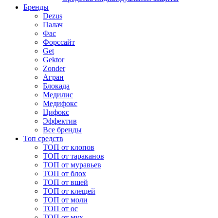
Бренды
Dezus
Палач
Фас
Форcсайт
Get
Gektor
Zonder
Агран
Блокада
Медилис
Медифокс
Цифокс
Эффектив
Все бренды
Топ средств
ТОП от клопов
ТОП от тараканов
ТОП от муравьев
ТОП от блох
ТОП от вшей
ТОП от клещей
ТОП от моли
ТОП от ос
ТОП от мух