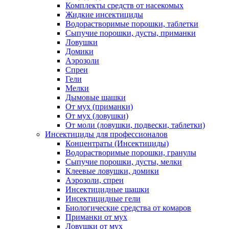
Комплекты средств от насекомых
Жидкие инсектициды
Водорастворимые порошки, таблетки
Сыпучие порошки, дусты, приманки
Ловушки
Домики
Аэрозоли
Спреи
Гели
Мелки
Дымовые шашки
От мух (приманки)
От мух (ловушки)
От моли (ловушки, подвески, таблетки)
Инсектициды для профессионалов
Концентраты (Инсектициды)
Водорастворимые порошки, гранулы
Сыпучие порошки, дусты, мелки
Клеевые ловушки, домики
Аэрозоли, спреи
Инсектицидные шашки
Инсектицидные гели
Биологические средства от комаров
Приманки от мух
Ловушки от мух