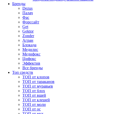
Бренды
Dezus
Палач
Фас
Форcсайт
Get
Gektor
Zonder
Агран
Блокада
Медилис
Медифокс
Цифокс
Эффектив
Все бренды
Топ средств
ТОП от клопов
ТОП от тараканов
ТОП от муравьев
ТОП от блох
ТОП от вшей
ТОП от клещей
ТОП от моли
ТОП от ос
ТОП от мух