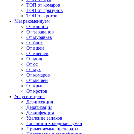
ТОП от комаров
ТОП от грызунов
ТОП от кротов
Мы рекомендуем
От клопов
От тараканов
От муравьёв
От блох
От вшей
От клещей
От моли
От ос
От мух
От комаров
От мышей
От крыс
От кротов
Услуги и цены
Дезинсекция
Дератизация
Дезинфекция
Удаление запахов
Горячий и холодный туман
Применяемые препараты