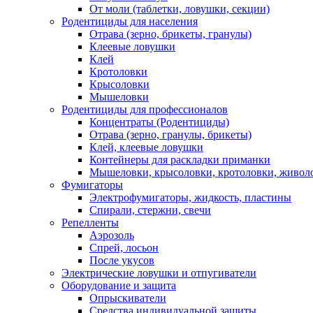
От моли (таблетки, ловушки, секции)
Родентициды для населения
Отрава (зерно, брикеты, гранулы)
Клеевые ловушки
Клей
Кротоловки
Крысоловки
Мышеловки
Родентициды для профессионалов
Концентраты (Родентициды)
Отрава (зерно, гранулы, брикеты)
Клей, клеевые ловушки
Контейнеры для раскладки приманки
Мышеловки, крысоловки, кротоловки, живол
Фумигаторы
Электрофумигаторы, жидкость, пластины
Спирали, стержни, свечи
Репелленты
Аэрозоль
Спрей, лосьон
После укусов
Электрические ловушки и отпугиватели
Оборудование и защита
Опрыскиватели
Средства индивидуальной защиты