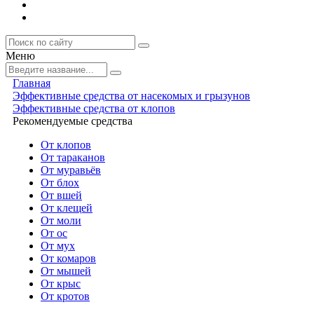
Меню
Главная
Эффективные средства от насекомых и грызунов
Эффективные средства от клопов
Рекомендуемые средства
От клопов
От тараканов
От муравьёв
От блох
От вшей
От клещей
От моли
От ос
От мух
От комаров
От мышей
От крыс
От кротов