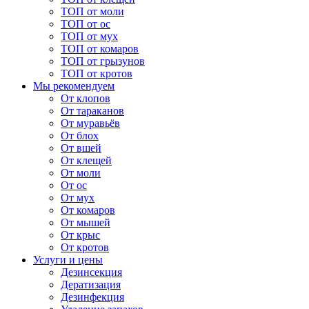
ТОП от моли
ТОП от ос
ТОП от мух
ТОП от комаров
ТОП от грызунов
ТОП от кротов
Мы рекомендуем
От клопов
От тараканов
От муравьёв
От блох
От вшей
От клещей
От моли
От ос
От мух
От комаров
От мышей
От крыс
От кротов
Услуги и цены
Дезинсекция
Дератизация
Дезинфекция