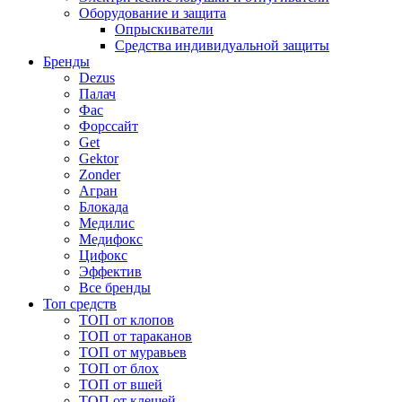
Оборудование и защита
Опрыскиватели
Средства индивидуальной защиты
Бренды
Dezus
Палач
Фас
Форcсайт
Get
Gektor
Zonder
Агран
Блокада
Медилис
Медифокс
Цифокс
Эффектив
Все бренды
Топ средств
ТОП от клопов
ТОП от тараканов
ТОП от муравьев
ТОП от блох
ТОП от вшей
ТОП от клещей