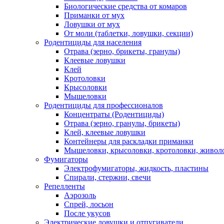
Биологические средства от комаров
Приманки от мух
Ловушки от мух
От моли (таблетки, ловушки, секции)
Родентициды для населения
Отрава (зерно, брикеты, гранулы)
Клеевые ловушки
Клей
Кротоловки
Крысоловки
Мышеловки
Родентициды для профессионалов
Концентраты (Родентициды)
Отрава (зерно, гранулы, брикеты)
Клей, клеевые ловушки
Контейнеры для раскладки приманки
Мышеловки, крысоловки, кротоловки, живол
Фумигаторы
Электрофумигаторы, жидкость, пластины
Спирали, стержни, свечи
Репелленты
Аэрозоль
Спрей, лосьон
После укусов
Электрические ловушки и отпугиватели