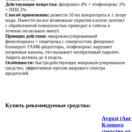
Действующие вещества:
фипронил 4% + этофенпрокс 2%
+ ППБ 2%
Способ применения:
развести 10 мл концентрата в 1 литре
воды. Нанести на все возможные укрытия клопов; контакт
с обработанной поверхностью приводит к гибели в
течение нескольких минут.
Принцип действия:
микрокапсулированный
фенилпиразол + пиретроид с синергистом; фипронил
блокирует ГАМК-рецепторы, этофенпрокс нарушает
натриевые каналы, что вызывает необратимый паралич.
Защита активна до 4 недель.
Особенности:
быстродействующее микрокапсулированное
средство, эффективное против широкого спектра
вредителей.
Купить рекомендуемые средства:
Avgust (Авг
Клопоед
средство от