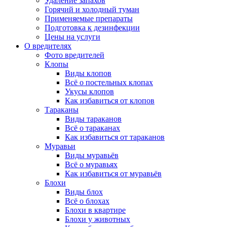
Удаление запахов
Горячий и холодный туман
Применяемые препараты
Подготовка к дезинфекции
Цены на услуги
О вредителях
Фото вредителей
Клопы
Виды клопов
Всё о постельных клопах
Укусы клопов
Как избавиться от клопов
Тараканы
Виды тараканов
Всё о тараканах
Как избавиться от тараканов
Муравьи
Виды муравьёв
Всё о муравьях
Как избавиться от муравьёв
Блохи
Виды блох
Всё о блохах
Блохи в квартире
Блохи у животных