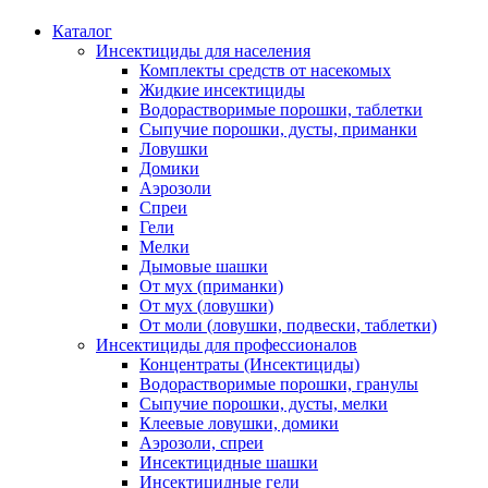
Каталог
Инсектициды для населения
Комплекты средств от насекомых
Жидкие инсектициды
Водорастворимые порошки, таблетки
Сыпучие порошки, дусты, приманки
Ловушки
Домики
Аэрозоли
Спреи
Гели
Мелки
Дымовые шашки
От мух (приманки)
От мух (ловушки)
От моли (ловушки, подвески, таблетки)
Инсектициды для профессионалов
Концентраты (Инсектициды)
Водорастворимые порошки, гранулы
Сыпучие порошки, дусты, мелки
Клеевые ловушки, домики
Аэрозоли, спреи
Инсектицидные шашки
Инсектицидные гели