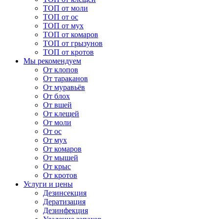
ТОП от моли
ТОП от ос
ТОП от мух
ТОП от комаров
ТОП от грызунов
ТОП от кротов
Мы рекомендуем
От клопов
От тараканов
От муравьёв
От блох
От вшей
От клещей
От моли
От ос
От мух
От комаров
От мышей
От крыс
От кротов
Услуги и цены
Дезинсекция
Дератизация
Дезинфекция