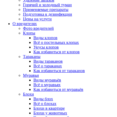
Удаление запахов
Горячий и холодный туман
Применяемые препараты
Подготовка к дезинфекции
Цены на услуги
О вредителях
Фото вредителей
Клопы
Виды клопов
Всё о постельных клопах
Укусы клопов
Как избавиться от клопов
Тараканы
Виды тараканов
Всё о тараканах
Как избавиться от тараканов
Муравьи
Виды муравьёв
Всё о муравьях
Как избавиться от муравьёв
Блохи
Виды блох
Всё о блохах
Блохи в квартире
Блохи у животных