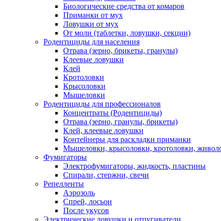
Биологические средства от комаров
Приманки от мух
Ловушки от мух
От моли (таблетки, ловушки, секции)
Родентициды для населения
Отрава (зерно, брикеты, гранулы)
Клеевые ловушки
Клей
Кротоловки
Крысоловки
Мышеловки
Родентициды для профессионалов
Концентраты (Родентициды)
Отрава (зерно, гранулы, брикеты)
Клей, клеевые ловушки
Контейнеры для раскладки приманки
Мышеловки, крысоловки, кротоловки, живол
Фумигаторы
Электрофумигаторы, жидкость, пластины
Спирали, стержни, свечи
Репелленты
Аэрозоль
Спрей, лосьон
После укусов
Электрические ловушки и отпугиватели