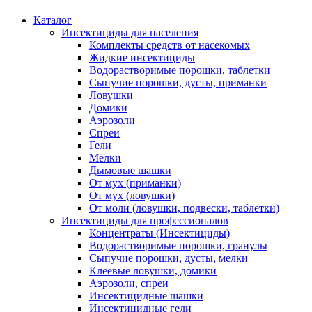
Каталог
Инсектициды для населения
Комплекты средств от насекомых
Жидкие инсектициды
Водорастворимые порошки, таблетки
Сыпучие порошки, дусты, приманки
Ловушки
Домики
Аэрозоли
Спреи
Гели
Мелки
Дымовые шашки
От мух (приманки)
От мух (ловушки)
От моли (ловушки, подвески, таблетки)
Инсектициды для профессионалов
Концентраты (Инсектициды)
Водорастворимые порошки, гранулы
Сыпучие порошки, дусты, мелки
Клеевые ловушки, домики
Аэрозоли, спреи
Инсектицидные шашки
Инсектицидные гели