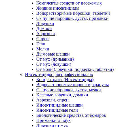
Комплекты средств от насекомых
Жидкие инсектициды
Водорастворимые порошки, таблетки
Сыпучие порошки, дусты, приманки
Ловушки
Домики
Аэрозоли
Спреи
Гели
Мелки
Дымовые шашки
От мух (приманки)
От мух (ловушки)
От моли (ловушки, подвески, таблетки)
Инсектициды для профессионалов
Концентраты (Инсектициды)
Водорастворимые порошки, гранулы
Сыпучие порошки, дусты, мелки
Клеевые ловушки, домики
Аэрозоли, спреи
Инсектицидные шашки
Инсектицидные гели
Биологические средства от комаров
Приманки от мух
Ловушки от мух