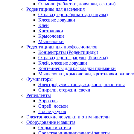
От моли (таблетки, ловушки, секции)
Родентициды для населения
Отрава (зерно, брикеты, гранулы)
Клеевые ловушки
Клей
Кротоловки
Крысоловки
Мышеловки
Родентициды для профессионалов
Концентраты (Родентициды)
Отрава (зерно, гранулы, брикеты)
Клей, клеевые ловушки
Контейнеры для раскладки приманки
Мышеловки, крысоловки, кротоловки, живол
Фумигаторы
Электрофумигаторы, жидкость, пластины
Спирали, стержни, свечи
Репелленты
Аэрозоль
Спрей, лосьон
После укусов
Электрические ловушки и отпугиватели
Оборудование и защита
Опрыскиватели
Средства индивидуальной защиты