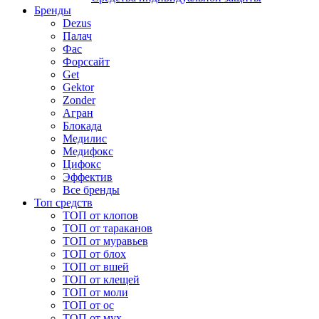
Бренды
Dezus
Палач
Фас
Форcсайт
Get
Gektor
Zonder
Агран
Блокада
Медилис
Медифокс
Цифокс
Эффектив
Все бренды
Топ средств
ТОП от клопов
ТОП от тараканов
ТОП от муравьев
ТОП от блох
ТОП от вшей
ТОП от клещей
ТОП от моли
ТОП от ос
ТОП от мух