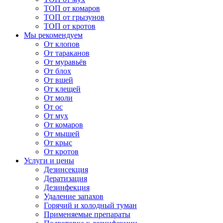
ТОП от комаров
ТОП от грызунов
ТОП от кротов
Мы рекомендуем
От клопов
От тараканов
От муравьёв
От блох
От вшей
От клещей
От моли
От ос
От мух
От комаров
От мышей
От крыс
От кротов
Услуги и цены
Дезинсекция
Дератизация
Дезинфекция
Удаление запахов
Горячий и холодный туман
Применяемые препараты