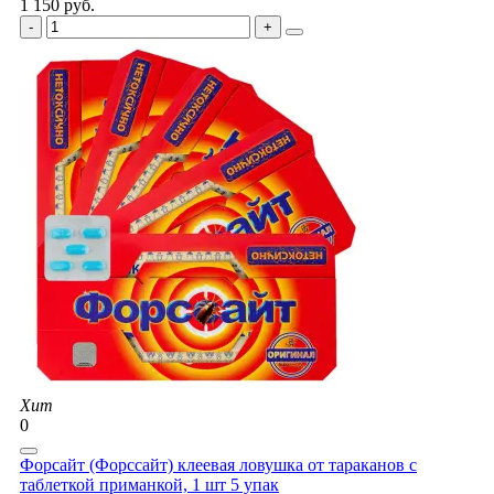
1 150 руб.
Хит
0
Форсайт (Форссайт) клеевая ловушка от тараканов с
таблеткой приманкой, 1 шт 5 упак