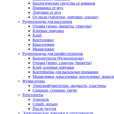
Биологические средства от комаров
Приманки от мух
Ловушки от мух
От моли (таблетки, ловушки, секции)
Родентициды для населения
Отрава (зерно, брикеты, гранулы)
Клеевые ловушки
Клей
Кротоловки
Крысоловки
Мышеловки
Родентициды для профессионалов
Концентраты (Родентициды)
Отрава (зерно, гранулы, брикеты)
Клей, клеевые ловушки
Контейнеры для раскладки приманки
Мышеловки, крысоловки, кротоловки, живол
Фумигаторы
Электрофумигаторы, жидкость, пластины
Спирали, стержни, свечи
Репелленты
Аэрозоль
Спрей, лосьон
После укусов
Электрические ловушки и отпугиватели