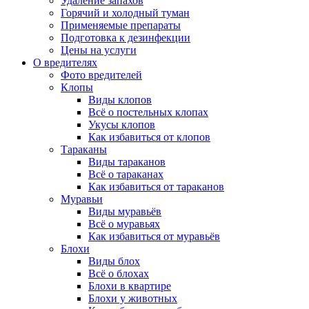
Удаление запахов
Горячий и холодный туман
Применяемые препараты
Подготовка к дезинфекции
Цены на услуги
О вредителях
Фото вредителей
Клопы
Виды клопов
Всё о постельных клопах
Укусы клопов
Как избавиться от клопов
Тараканы
Виды тараканов
Всё о тараканах
Как избавиться от тараканов
Муравьи
Виды муравьёв
Всё о муравьях
Как избавиться от муравьёв
Блохи
Виды блох
Всё о блохах
Блохи в квартире
Блохи у животных