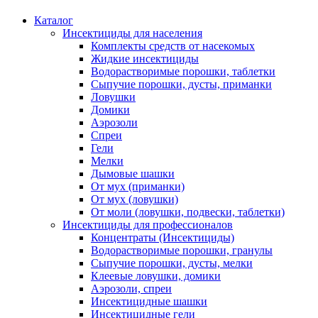
Каталог
Инсектициды для населения
Комплекты средств от насекомых
Жидкие инсектициды
Водорастворимые порошки, таблетки
Сыпучие порошки, дусты, приманки
Ловушки
Домики
Аэрозоли
Спреи
Гели
Мелки
Дымовые шашки
От мух (приманки)
От мух (ловушки)
От моли (ловушки, подвески, таблетки)
Инсектициды для профессионалов
Концентраты (Инсектициды)
Водорастворимые порошки, гранулы
Сыпучие порошки, дусты, мелки
Клеевые ловушки, домики
Аэрозоли, спреи
Инсектицидные шашки
Инсектицидные гели