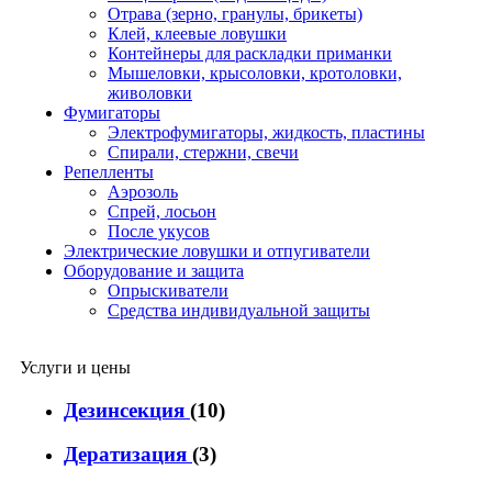
Отрава (зерно, гранулы, брикеты)
Клей, клеевые ловушки
Контейнеры для раскладки приманки
Мышеловки, крысоловки, кротоловки,
живоловки
Фумигаторы
Электрофумигаторы, жидкость, пластины
Спирали, стержни, свечи
Репелленты
Аэрозоль
Спрей, лосьон
После укусов
Электрические ловушки и отпугиватели
Оборудование и защита
Опрыскиватели
Средства индивидуальной защиты
Услуги и цены
Дезинсекция
(10)
Дератизация
(3)