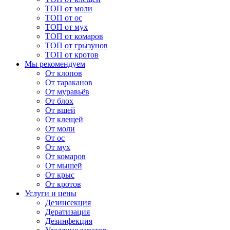
ТОП от моли
ТОП от ос
ТОП от мух
ТОП от комаров
ТОП от грызунов
ТОП от кротов
Мы рекомендуем
От клопов
От тараканов
От муравьёв
От блох
От вшей
От клещей
От моли
От ос
От мух
От комаров
От мышей
От крыс
От кротов
Услуги и цены
Дезинсекция
Дератизация
Дезинфекция