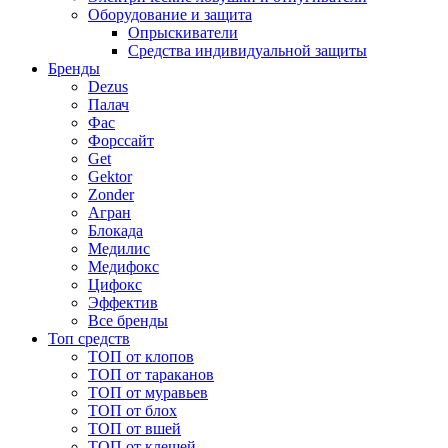
Оборудование и защита
Опрыскиватели
Средства индивидуальной защиты
Бренды
Dezus
Палач
Фас
Форcсайт
Get
Gektor
Zonder
Агран
Блокада
Медилис
Медифокс
Цифокс
Эффектив
Все бренды
Топ средств
ТОП от клопов
ТОП от тараканов
ТОП от муравьев
ТОП от блох
ТОП от вшей
ТОП от клещей