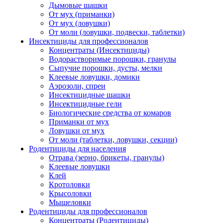
Дымовые шашки
От мух (приманки)
От мух (ловушки)
От моли (ловушки, подвески, таблетки)
Инсектициды для профессионалов
Концентраты (Инсектициды)
Водорастворимые порошки, гранулы
Сыпучие порошки, дусты, мелки
Клеевые ловушки, домики
Аэрозоли, спреи
Инсектицидные шашки
Инсектицидные гели
Биологические средства от комаров
Приманки от мух
Ловушки от мух
От моли (таблетки, ловушки, секции)
Родентициды для населения
Отрава (зерно, брикеты, гранулы)
Клеевые ловушки
Клей
Кротоловки
Крысоловки
Мышеловки
Родентициды для профессионалов
Концентраты (Родентициды)