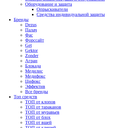
Оборудование и защита
Опрыскиватели
Средства индивидуальной защиты
Бренды
Dezus
Палач
Фас
Форcсайт
Get
Gektor
Zonder
Агран
Блокада
Медилис
Медифокс
Цифокс
Эффектив
Все бренды
Топ средств
ТОП от клопов
ТОП от тараканов
ТОП от муравьев
ТОП от блох
ТОП от вшей
ТОП от клещей