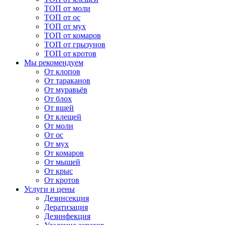
ТОП от моли
ТОП от ос
ТОП от мух
ТОП от комаров
ТОП от грызунов
ТОП от кротов
Мы рекомендуем
От клопов
От тараканов
От муравьёв
От блох
От вшей
От клещей
От моли
От ос
От мух
От комаров
От мышей
От крыс
От кротов
Услуги и цены
Дезинсекция
Дератизация
Дезинфекция