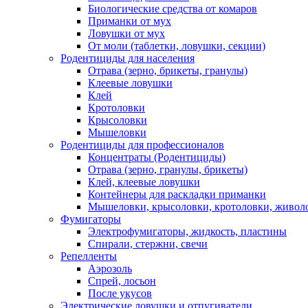
Биологические средства от комаров
Приманки от мух
Ловушки от мух
От моли (таблетки, ловушки, секции)
Родентициды для населения
Отрава (зерно, брикеты, гранулы)
Клеевые ловушки
Клей
Кротоловки
Крысоловки
Мышеловки
Родентициды для профессионалов
Концентраты (Родентициды)
Отрава (зерно, гранулы, брикеты)
Клей, клеевые ловушки
Контейнеры для раскладки приманки
Мышеловки, крысоловки, кротоловки, живол
Фумигаторы
Электрофумигаторы, жидкость, пластины
Спирали, стержни, свечи
Репелленты
Аэрозоль
Спрей, лосьон
После укусов
Электрические ловушки и отпугиватели