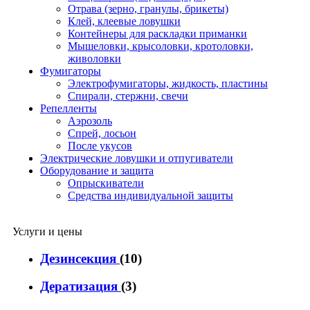
Отрава (зерно, гранулы, брикеты)
Клей, клеевые ловушки
Контейнеры для раскладки приманки
Мышеловки, крысоловки, кротоловки,
живоловки
Фумигаторы
Электрофумигаторы, жидкость, пластины
Спирали, стержни, свечи
Репелленты
Аэрозоль
Спрей, лосьон
После укусов
Электрические ловушки и отпугиватели
Оборудование и защита
Опрыскиватели
Средства индивидуальной защиты
Услуги и цены
Дезинсекция
(10)
Дератизация
(3)