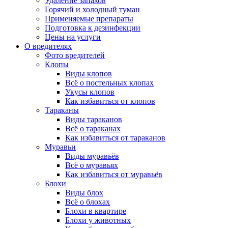
Удаление запахов
Горячий и холодный туман
Применяемые препараты
Подготовка к дезинфекции
Цены на услуги
О вредителях
Фото вредителей
Клопы
Виды клопов
Всё о постельных клопах
Укусы клопов
Как избавиться от клопов
Тараканы
Виды тараканов
Всё о тараканах
Как избавиться от тараканов
Муравьи
Виды муравьёв
Всё о муравьях
Как избавиться от муравьёв
Блохи
Виды блох
Всё о блохах
Блохи в квартире
Блохи у животных