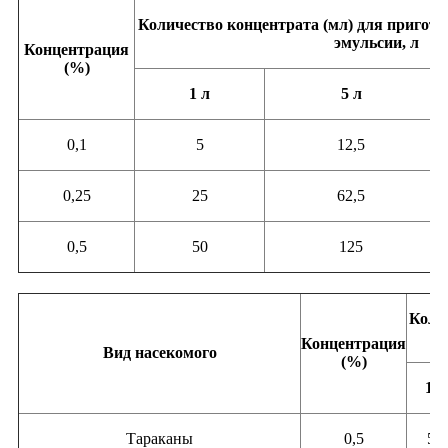
Количество концентрата (мл) для пригото
эмульсии, л
Концентрация
(%)
1 л
5 л
0,1
5
12,5
0,25
25
62,5
0,5
50
125
Колич
Концентрация
Вид насекомого
(%)
1 л
Тараканы
0,5
50