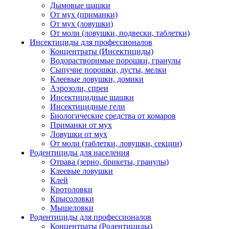
Дымовые шашки
От мух (приманки)
От мух (ловушки)
От моли (ловушки, подвески, таблетки)
Инсектициды для профессионалов
Концентраты (Инсектициды)
Водорастворимые порошки, гранулы
Сыпучие порошки, дусты, мелки
Клеевые ловушки, домики
Аэрозоли, спреи
Инсектицидные шашки
Инсектицидные гели
Биологические средства от комаров
Приманки от мух
Ловушки от мух
От моли (таблетки, ловушки, секции)
Родентициды для населения
Отрава (зерно, брикеты, гранулы)
Клеевые ловушки
Клей
Кротоловки
Крысоловки
Мышеловки
Родентициды для профессионалов
Концентраты (Родентициды)