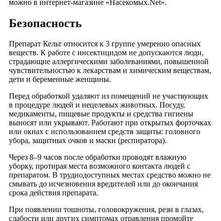
можно в интернет-магазине «Насекомых.Net».
Безопасность
Препарат Кельт относится к 3 группе умеренно опасных
веществ. К работе с инсектицидом не допускаются люди,
страдающие аллергическими заболеваниями, повышенной
чувствительностью к лекарствам и химическим веществам,
дети и беременные женщины.
Перед обработкой удаляют из помещений не участвующих
в процедуре людей и нецелевых животных. Посуду,
медикаменты, пищевые продукты и средства гигиены
выносят или укрывают. Работают при открытых форточках
или окнах с использованием средств защиты: головного
убора, защитных очков и маски (респиратора).
Через 8–9 часов после обработки проводят влажную
уборку, протирая места возможного контакта людей с
препаратом. В труднодоступных местах средство можно не
смывать до исчезновения вредителей или до окончания
срока действия препарата.
При появлении тошноты, головокружения, рези в глазах,
слабости или других симптомах отравления промойте