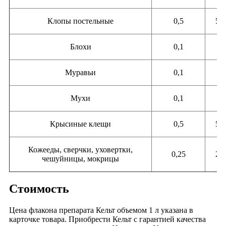
Клопы постельные
0,5
50
Блохи
0,1
5
Муравьи
0,1
5
Мухи
0,1
5
Крысиные клещи
0,5
50
Кожееды, сверчки, уховертки,
0,25
25
чешуйницы, мокрицы
Стоимость
Цена флакона препарата Кельт объемом 1 л указана в
карточке товара. Приобрести Кельт с гарантией качества