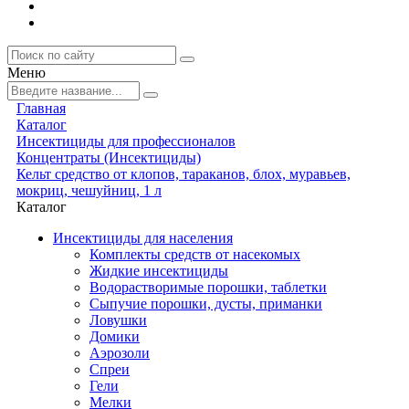
Меню
Главная
Каталог
Инсектициды для профессионалов
Концентраты (Инсектициды)
Кельт средство от клопов, тараканов, блох, муравьев,
мокриц, чешуйниц, 1 л
Каталог
Инсектициды для населения
Комплекты средств от насекомых
Жидкие инсектициды
Водорастворимые порошки, таблетки
Сыпучие порошки, дусты, приманки
Ловушки
Домики
Аэрозоли
Спреи
Гели
Мелки