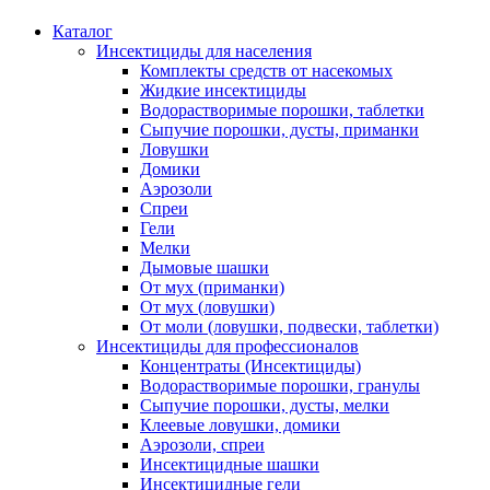
Каталог
Инсектициды для населения
Комплекты средств от насекомых
Жидкие инсектициды
Водорастворимые порошки, таблетки
Сыпучие порошки, дусты, приманки
Ловушки
Домики
Аэрозоли
Спреи
Гели
Мелки
Дымовые шашки
От мух (приманки)
От мух (ловушки)
От моли (ловушки, подвески, таблетки)
Инсектициды для профессионалов
Концентраты (Инсектициды)
Водорастворимые порошки, гранулы
Сыпучие порошки, дусты, мелки
Клеевые ловушки, домики
Аэрозоли, спреи
Инсектицидные шашки
Инсектицидные гели