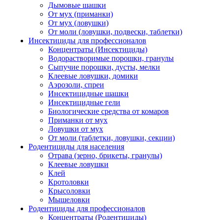
Дымовые шашки
От мух (приманки)
От мух (ловушки)
От моли (ловушки, подвески, таблетки)
Инсектициды для профессионалов
Концентраты (Инсектициды)
Водорастворимые порошки, гранулы
Сыпучие порошки, дусты, мелки
Клеевые ловушки, домики
Аэрозоли, спреи
Инсектицидные шашки
Инсектицидные гели
Биологические средства от комаров
Приманки от мух
Ловушки от мух
От моли (таблетки, ловушки, секции)
Родентициды для населения
Отрава (зерно, брикеты, гранулы)
Клеевые ловушки
Клей
Кротоловки
Крысоловки
Мышеловки
Родентициды для профессионалов
Концентраты (Родентициды)