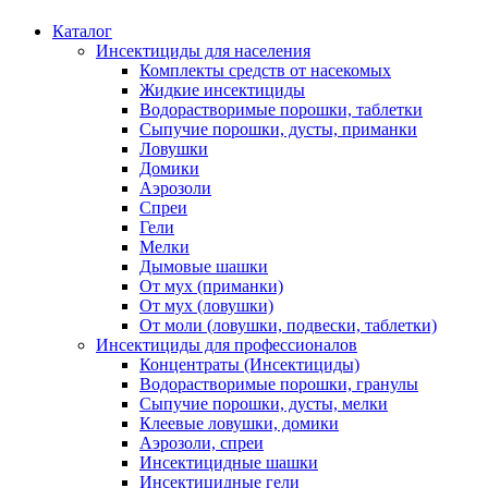
Каталог
Инсектициды для населения
Комплекты средств от насекомых
Жидкие инсектициды
Водорастворимые порошки, таблетки
Сыпучие порошки, дусты, приманки
Ловушки
Домики
Аэрозоли
Спреи
Гели
Мелки
Дымовые шашки
От мух (приманки)
От мух (ловушки)
От моли (ловушки, подвески, таблетки)
Инсектициды для профессионалов
Концентраты (Инсектициды)
Водорастворимые порошки, гранулы
Сыпучие порошки, дусты, мелки
Клеевые ловушки, домики
Аэрозоли, спреи
Инсектицидные шашки
Инсектицидные гели