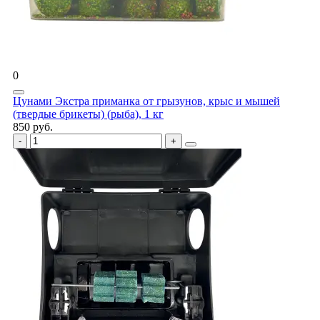
0
Цунами Экстра приманка от грызунов, крыс и мышей
(твердые брикеты) (рыба), 1 кг
850 руб.