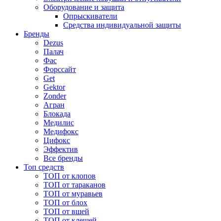
Оборудование и защита
Опрыскиватели
Средства индивидуальной защиты
Бренды
Dezus
Палач
Фас
Форcсайт
Get
Gektor
Zonder
Агран
Блокада
Медилис
Медифокс
Цифокс
Эффектив
Все бренды
Топ средств
ТОП от клопов
ТОП от тараканов
ТОП от муравьев
ТОП от блох
ТОП от вшей
ТОП от клещей