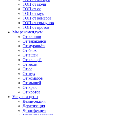
ТОП от моли
ТОП от ос
ТОП от мух
ТОП от комаров
ТОП от грызунов
ТОП от кротов
Мы рекомендуем
От клопов
От тараканов
От муравьёв
От блох
От вшей
От клещей
От моли
От ос
От мух
От комаров
От мышей
От крыс
От кротов
Услуги и цены
Дезинсекция
Дератизация
Дезинфекция