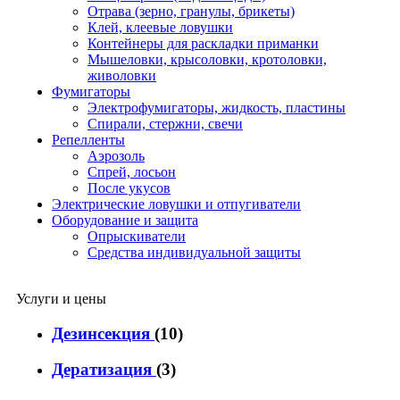
Отрава (зерно, гранулы, брикеты)
Клей, клеевые ловушки
Контейнеры для раскладки приманки
Мышеловки, крысоловки, кротоловки,
живоловки
Фумигаторы
Электрофумигаторы, жидкость, пластины
Спирали, стержни, свечи
Репелленты
Аэрозоль
Спрей, лосьон
После укусов
Электрические ловушки и отпугиватели
Оборудование и защита
Опрыскиватели
Средства индивидуальной защиты
Услуги и цены
Дезинсекция
(10)
Дератизация
(3)