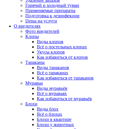
Удаление запахов
Горячий и холодный туман
Применяемые препараты
Подготовка к дезинфекции
Цены на услуги
О вредителях
Фото вредителей
Клопы
Виды клопов
Всё о постельных клопах
Укусы клопов
Как избавиться от клопов
Тараканы
Виды тараканов
Всё о тараканах
Как избавиться от тараканов
Муравьи
Виды муравьёв
Всё о муравьях
Как избавиться от муравьёв
Блохи
Виды блох
Всё о блохах
Блохи в квартире
Блохи у животных