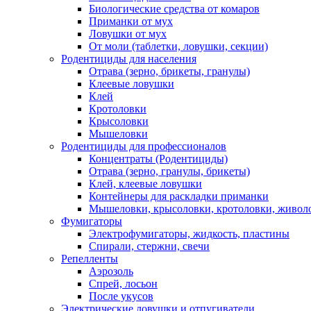
Биологические средства от комаров
Приманки от мух
Ловушки от мух
От моли (таблетки, ловушки, секции)
Родентициды для населения
Отрава (зерно, брикеты, гранулы)
Клеевые ловушки
Клей
Кротоловки
Крысоловки
Мышеловки
Родентициды для профессионалов
Концентраты (Родентициды)
Отрава (зерно, гранулы, брикеты)
Клей, клеевые ловушки
Контейнеры для раскладки приманки
Мышеловки, крысоловки, кротоловки, живол
Фумигаторы
Электрофумигаторы, жидкость, пластины
Спирали, стержни, свечи
Репелленты
Аэрозоль
Спрей, лосьон
После укусов
Электрические ловушки и отпугиватели