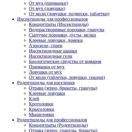
От мух (приманки)
От мух (ловушки)
От моли (ловушки, подвески, таблетки)
Инсектициды для профессионалов
Концентраты (Инсектициды)
Водорастворимые порошки, гранулы
Сыпучие порошки, дусты, мелки
Клеевые ловушки, домики
Аэрозоли, спреи
Инсектицидные шашки
Инсектицидные гели
Биологические средства от комаров
Приманки от мух
Ловушки от мух
От моли (таблетки, ловушки, секции)
Родентициды для населения
Отрава (зерно, брикеты, гранулы)
Клеевые ловушки
Клей
Кротоловки
Крысоловки
Мышеловки
Родентициды для профессионалов
Концентраты (Родентициды)
Отрава (зерно, гранулы, брикеты)