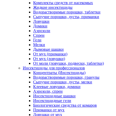
Комплекты средств от насекомых
Жидкие инсектициды
Водорастворимые порошки, таблетки
Сыпучие порошки, дусты, приманки
Ловушки
Домики
Аэрозоли
Спреи
Гели
Мелки
Дымовые шашки
От мух (приманки)
От мух (ловушки)
От моли (ловушки, подвески, таблетки)
Инсектициды для профессионалов
Концентраты (Инсектициды)
Водорастворимые порошки, гранулы
Сыпучие порошки, дусты, мелки
Клеевые ловушки, домики
Аэрозоли, спреи
Инсектицидные шашки
Инсектицидные гели
Биологические средства от комаров
Приманки от мух
Ловушки от мух