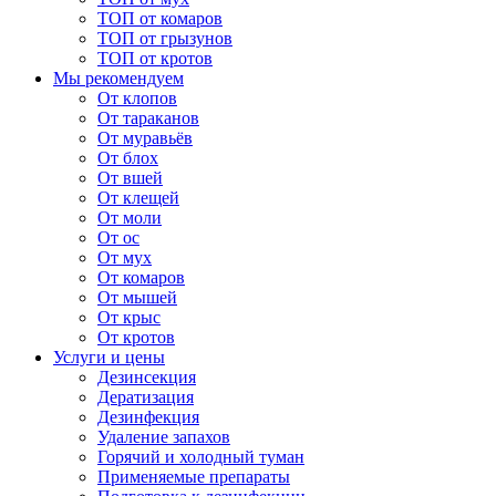
ТОП от комаров
ТОП от грызунов
ТОП от кротов
Мы рекомендуем
От клопов
От тараканов
От муравьёв
От блох
От вшей
От клещей
От моли
От ос
От мух
От комаров
От мышей
От крыс
От кротов
Услуги и цены
Дезинсекция
Дератизация
Дезинфекция
Удаление запахов
Горячий и холодный туман
Применяемые препараты