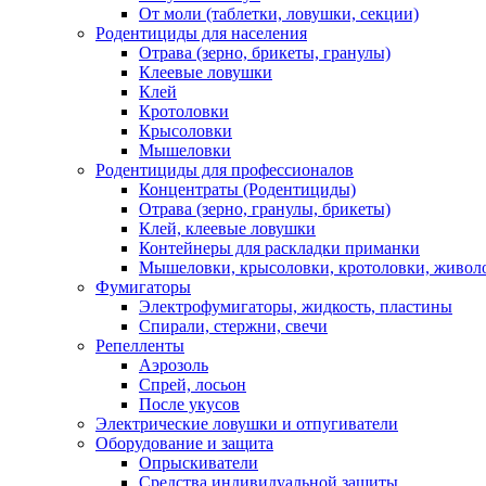
От моли (таблетки, ловушки, секции)
Родентициды для населения
Отрава (зерно, брикеты, гранулы)
Клеевые ловушки
Клей
Кротоловки
Крысоловки
Мышеловки
Родентициды для профессионалов
Концентраты (Родентициды)
Отрава (зерно, гранулы, брикеты)
Клей, клеевые ловушки
Контейнеры для раскладки приманки
Мышеловки, крысоловки, кротоловки, живол
Фумигаторы
Электрофумигаторы, жидкость, пластины
Спирали, стержни, свечи
Репелленты
Аэрозоль
Спрей, лосьон
После укусов
Электрические ловушки и отпугиватели
Оборудование и защита
Опрыскиватели
Средства индивидуальной защиты