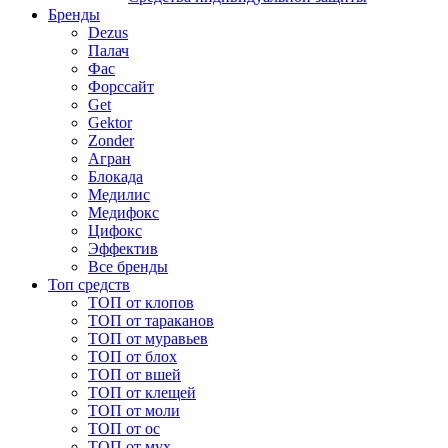
Бренды
Dezus
Палач
Фас
Форcсайт
Get
Gektor
Zonder
Агран
Блокада
Медилис
Медифокс
Цифокс
Эффектив
Все бренды
Топ средств
ТОП от клопов
ТОП от тараканов
ТОП от муравьев
ТОП от блох
ТОП от вшей
ТОП от клещей
ТОП от моли
ТОП от ос
ТОП от мух