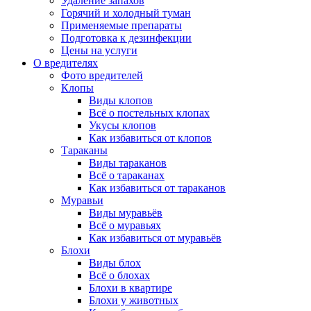
Удаление запахов
Горячий и холодный туман
Применяемые препараты
Подготовка к дезинфекции
Цены на услуги
О вредителях
Фото вредителей
Клопы
Виды клопов
Всё о постельных клопах
Укусы клопов
Как избавиться от клопов
Тараканы
Виды тараканов
Всё о тараканах
Как избавиться от тараканов
Муравьи
Виды муравьёв
Всё о муравьях
Как избавиться от муравьёв
Блохи
Виды блох
Всё о блохах
Блохи в квартире
Блохи у животных