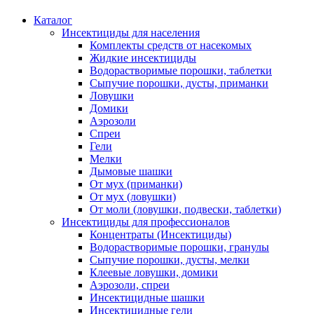
Каталог
Инсектициды для населения
Комплекты средств от насекомых
Жидкие инсектициды
Водорастворимые порошки, таблетки
Сыпучие порошки, дусты, приманки
Ловушки
Домики
Аэрозоли
Спреи
Гели
Мелки
Дымовые шашки
От мух (приманки)
От мух (ловушки)
От моли (ловушки, подвески, таблетки)
Инсектициды для профессионалов
Концентраты (Инсектициды)
Водорастворимые порошки, гранулы
Сыпучие порошки, дусты, мелки
Клеевые ловушки, домики
Аэрозоли, спреи
Инсектицидные шашки
Инсектицидные гели