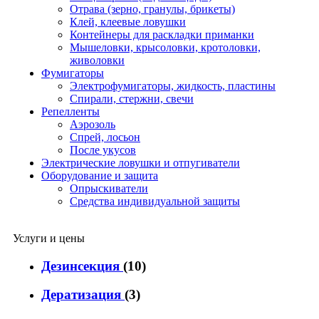
Отрава (зерно, гранулы, брикеты)
Клей, клеевые ловушки
Контейнеры для раскладки приманки
Мышеловки, крысоловки, кротоловки,
живоловки
Фумигаторы
Электрофумигаторы, жидкость, пластины
Спирали, стержни, свечи
Репелленты
Аэрозоль
Спрей, лосьон
После укусов
Электрические ловушки и отпугиватели
Оборудование и защита
Опрыскиватели
Средства индивидуальной защиты
Услуги и цены
Дезинсекция
(10)
Дератизация
(3)