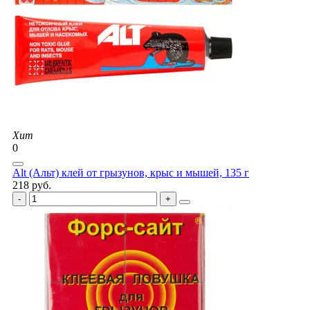
Хит
0
Alt (Альт) клей от грызунов, крыс и мышей, 135 г
218 руб.