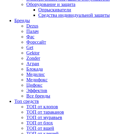
Оборудование и защита
Опрыскиватели
Средства индивидуальной защиты
Бренды
Dezus
Палач
Фас
Форcсайт
Get
Gektor
Zonder
Агран
Блокада
Медилис
Медифокс
Цифокс
Эффектив
Все бренды
Топ средств
ТОП от клопов
ТОП от тараканов
ТОП от муравьев
ТОП от блох
ТОП от вшей
ТОП от клещей