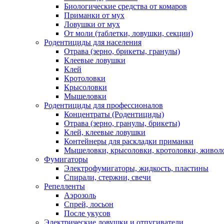
Биологические средства от комаров
Приманки от мух
Ловушки от мух
От моли (таблетки, ловушки, секции)
Родентициды для населения
Отрава (зерно, брикеты, гранулы)
Клеевые ловушки
Клей
Кротоловки
Крысоловки
Мышеловки
Родентициды для профессионалов
Концентраты (Родентициды)
Отрава (зерно, гранулы, брикеты)
Клей, клеевые ловушки
Контейнеры для раскладки приманки
Мышеловки, крысоловки, кротоловки, живол
Фумигаторы
Электрофумигаторы, жидкость, пластины
Спирали, стержни, свечи
Репелленты
Аэрозоль
Спрей, лосьон
После укусов
Электрические ловушки и отпугиватели