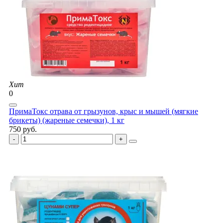
Хит
0
ПримаТокс отрава от грызунов, крыс и мышей (мягкие
брикеты) (жареные семечки), 1 кг
750 руб.