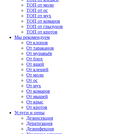
ТОП от моли
ТОП от ос
ТОП от мух
ТОП от комаров
ТОП от грызунов
ТОП от кротов
Мы рекомендуем
От клопов
От тараканов
От муравьёв
От блох
От вшей
От клещей
От моли
От ос
От мух
От комаров
От мышей
От крыс
От кротов
Услуги и цены
Дезинсекция
Дератизация
Дезинфекция