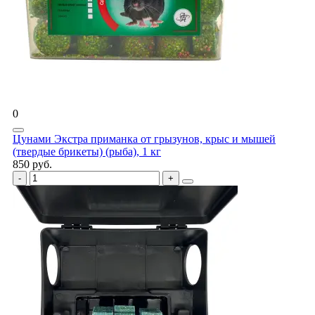
0
Цунами Экстра приманка от грызунов, крыс и мышей
(твердые брикеты) (рыба), 1 кг
850 руб.