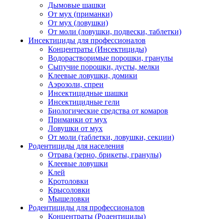
Дымовые шашки
От мух (приманки)
От мух (ловушки)
От моли (ловушки, подвески, таблетки)
Инсектициды для профессионалов
Концентраты (Инсектициды)
Водорастворимые порошки, гранулы
Сыпучие порошки, дусты, мелки
Клеевые ловушки, домики
Аэрозоли, спреи
Инсектицидные шашки
Инсектицидные гели
Биологические средства от комаров
Приманки от мух
Ловушки от мух
От моли (таблетки, ловушки, секции)
Родентициды для населения
Отрава (зерно, брикеты, гранулы)
Клеевые ловушки
Клей
Кротоловки
Крысоловки
Мышеловки
Родентициды для профессионалов
Концентраты (Родентициды)