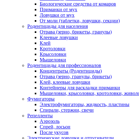
Биологические средства от комаров
Приманки от мух
Ловушки от мух
От моли (таблетки, ловушки, секции)
Родентициды для населения
Отрава (зерно, брикеты, гранулы)
Клеевые ловушки
Клей
Кротоловки
Крысоловки
Мышеловки
Родентициды для профессионалов
Концентраты (Родентициды)
Отрава (зерно, гранулы, брикеты)
Клей, клеевые ловушки
Контейнеры для раскладки приманки
Мышеловки, крысоловки, кротоловки, живол
Фумигаторы
Электрофумигаторы, жидкость, пластины
Спирали, стержни, свечи
Репелленты
Аэрозоль
Спрей, лосьон
После укусов
Электрические ловушки и отпугиватели