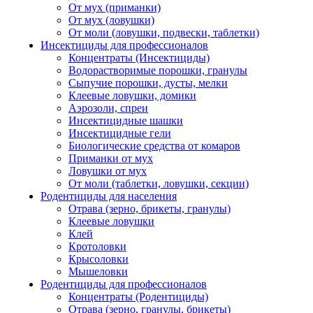
От мух (приманки)
От мух (ловушки)
От моли (ловушки, подвески, таблетки)
Инсектициды для профессионалов
Концентраты (Инсектициды)
Водорастворимые порошки, гранулы
Сыпучие порошки, дусты, мелки
Клеевые ловушки, домики
Аэрозоли, спреи
Инсектицидные шашки
Инсектицидные гели
Биологические средства от комаров
Приманки от мух
Ловушки от мух
От моли (таблетки, ловушки, секции)
Родентициды для населения
Отрава (зерно, брикеты, гранулы)
Клеевые ловушки
Клей
Кротоловки
Крысоловки
Мышеловки
Родентициды для профессионалов
Концентраты (Родентициды)
Отрава (зерно, гранулы, брикеты)