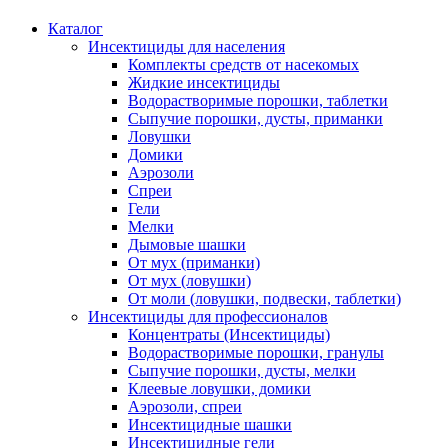
Каталог
Инсектициды для населения
Комплекты средств от насекомых
Жидкие инсектициды
Водорастворимые порошки, таблетки
Сыпучие порошки, дусты, приманки
Ловушки
Домики
Аэрозоли
Спреи
Гели
Мелки
Дымовые шашки
От мух (приманки)
От мух (ловушки)
От моли (ловушки, подвески, таблетки)
Инсектициды для профессионалов
Концентраты (Инсектициды)
Водорастворимые порошки, гранулы
Сыпучие порошки, дусты, мелки
Клеевые ловушки, домики
Аэрозоли, спреи
Инсектицидные шашки
Инсектицидные гели