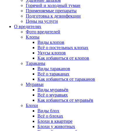
Удаление запахов
Горячий и холодный туман
Применяемые препараты
Подготовка к дезинфекции
Цены на услуги
О вредителях
Фото вредителей
Клопы
Виды клопов
Всё о постельных клопах
Укусы клопов
Как избавиться от клопов
Тараканы
Виды тараканов
Всё о тараканах
Как избавиться от тараканов
Муравьи
Виды муравьёв
Всё о муравьях
Как избавиться от муравьёв
Блохи
Виды блох
Всё о блохах
Блохи в квартире
Блохи у животных