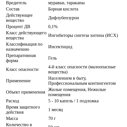
Вредитель
муравьи, тараканы
Состав
Борная кислота
Действующее
Дифлубензурон
вещество
Процент ДВ
0,1%
Класс действующего
Ингибиторы синтеза хитина (ИСХ)
вещества
Классификация по
Инсектицид
назначению
Препаративная
Гель
форма
4-й класс опасности (малоопасные
Класс опасности
вещества)
Населением в быту,
Применение
Профессиональным контингентом
Жилые помещения, Нежилые
Объект применения
помещения
Расход
5 - 10 капель / 1 подложка
Время защитного
1 месяц
действия
Масса
70 г
Количество в