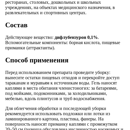
ресторанах, столовых, дошкольных и школьных
учреждениях, на объектах медицинского назначения, в
развлекательных и спортивных центрах.
Состав
Действующее вещество:
дифлубензурон
0,1%
.
Вспомогательные компоненты: борная кислота, пищевые
приманки (аттрактанты).
Способ применения
Перед использованием препарата проведите уборку:
вынесите остатки пищевых отходов и перекройте доступ
тараканам и муравьям к источникам воды. Гель наносят
каплями в места обитания членистоногих: за батареями,
под мойками, подоконниками, за холодильниками,
мебелью, вдоль плинтусов и труб водоснабжения.
Для облегчения обработки и последующей уборки
рекомендуется использовать подложки или лотки из
ламинированного картона, пластика, фанеры. На
поверхность наносят приманку каплями с промежутком
20–50 см (разница обусловлена численностью насекомых и