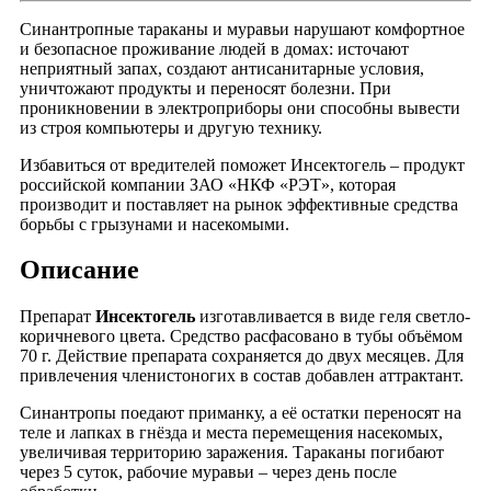
Синантропные тараканы и муравьи нарушают комфортное
и безопасное проживание людей в домах: источают
неприятный запах, создают антисанитарные условия,
уничтожают продукты и переносят болезни. При
проникновении в электроприборы они способны вывести
из строя компьютеры и другую технику.
Избавиться от вредителей поможет Инсектогель – продукт
российской компании ЗАО «НКФ «РЭТ», которая
производит и поставляет на рынок эффективные средства
борьбы с грызунами и насекомыми.
Описание
Препарат
Инсектогель
изготавливается в виде геля светло-
коричневого цвета. Средство расфасовано в тубы объёмом
70 г. Действие препарата сохраняется до двух месяцев. Для
привлечения членистоногих в состав добавлен аттрактант.
Синантропы поедают приманку, а её остатки переносят на
теле и лапках в гнёзда и места перемещения насекомых,
увеличивая территорию заражения. Тараканы погибают
через 5 суток, рабочие муравьи – через день после