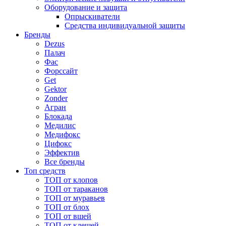
Оборудование и защита
Опрыскиватели
Средства индивидуальной защиты
Бренды
Dezus
Палач
Фас
Форcсайт
Get
Gektor
Zonder
Агран
Блокада
Медилис
Медифокс
Цифокс
Эффектив
Все бренды
Топ средств
ТОП от клопов
ТОП от тараканов
ТОП от муравьев
ТОП от блох
ТОП от вшей
ТОП от клещей