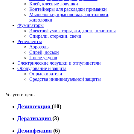
Клей, клеевые ловушки
Контейнеры для раскладки приманки
Мышеловки, крысоловки, кротоловки,
живоловки
Фумигаторы
Электрофумигаторы, жидкость, пластины
Спирали, стержни, свечи
Репелленты
Аэрозоль
Спрей, лосьон
После укусов
Электрические ловушки и отпугиватели
Оборудование и защита
Опрыскиватели
Средства индивидуальной защиты
Услуги и цены
Дезинсекция
(10)
Дератизация
(3)
Дезинфекция
(6)