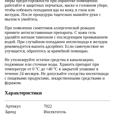
Меры предосторожности при обработке помещений:
работайте в защитных перчатках, маске и головном уборе,
чтобы избежать попадания яда на кожу, в глаза или
желудок. После процедуры тщательно вымойте руки с
мылом и умойтесь.
При появлении симптомов аллергической реакции
примите антигистаминные препараты. С кожи гель
удаляйте ватным тампоном с последующим промыванием
водой. При случайном попадании инсектицида в желудок
рекомендуется выпить адсорбент. Если самочувствие не
улучшается, обратитесь за врачебной помощью.
Не утилизируйте остатки средства в канализацию,
подземные или сточные воды. Хранить препарат при
температуре от 0 °C до +40 °C в закрытой упаковке в
течение 24 месяцев. Не допускайте соседства инсектицида
с пищевыми продуктами, лекарственными средствами и
фуражом.
Характеристики
Артикул
7022
Бренд
Инсектогель