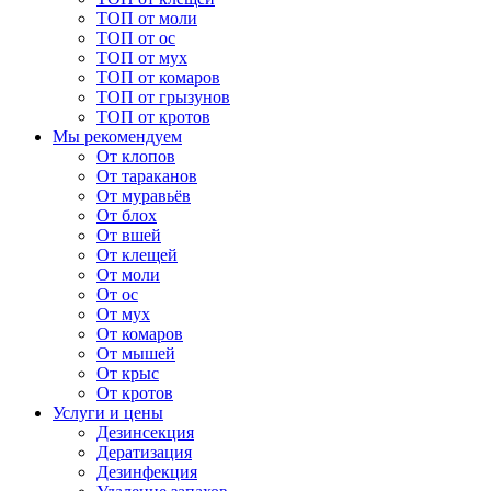
ТОП от моли
ТОП от ос
ТОП от мух
ТОП от комаров
ТОП от грызунов
ТОП от кротов
Мы рекомендуем
От клопов
От тараканов
От муравьёв
От блох
От вшей
От клещей
От моли
От ос
От мух
От комаров
От мышей
От крыс
От кротов
Услуги и цены
Дезинсекция
Дератизация
Дезинфекция