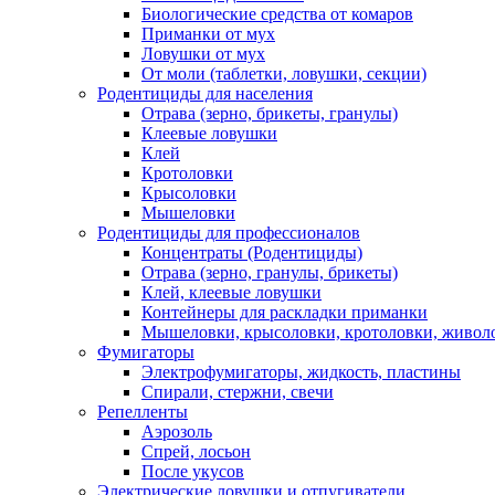
Биологические средства от комаров
Приманки от мух
Ловушки от мух
От моли (таблетки, ловушки, секции)
Родентициды для населения
Отрава (зерно, брикеты, гранулы)
Клеевые ловушки
Клей
Кротоловки
Крысоловки
Мышеловки
Родентициды для профессионалов
Концентраты (Родентициды)
Отрава (зерно, гранулы, брикеты)
Клей, клеевые ловушки
Контейнеры для раскладки приманки
Мышеловки, крысоловки, кротоловки, живол
Фумигаторы
Электрофумигаторы, жидкость, пластины
Спирали, стержни, свечи
Репелленты
Аэрозоль
Спрей, лосьон
После укусов
Электрические ловушки и отпугиватели