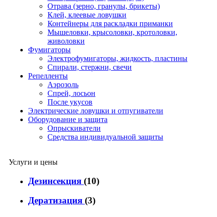
Отрава (зерно, гранулы, брикеты)
Клей, клеевые ловушки
Контейнеры для раскладки приманки
Мышеловки, крысоловки, кротоловки,
живоловки
Фумигаторы
Электрофумигаторы, жидкость, пластины
Спирали, стержни, свечи
Репелленты
Аэрозоль
Спрей, лосьон
После укусов
Электрические ловушки и отпугиватели
Оборудование и защита
Опрыскиватели
Средства индивидуальной защиты
Услуги и цены
Дезинсекция
(10)
Дератизация
(3)