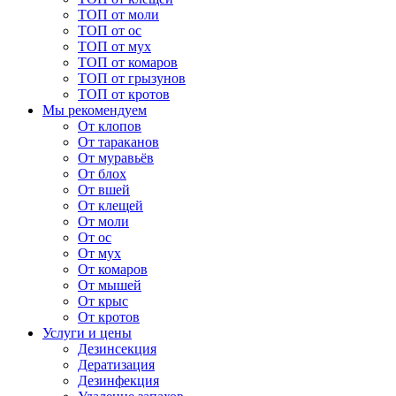
ТОП от моли
ТОП от ос
ТОП от мух
ТОП от комаров
ТОП от грызунов
ТОП от кротов
Мы рекомендуем
От клопов
От тараканов
От муравьёв
От блох
От вшей
От клещей
От моли
От ос
От мух
От комаров
От мышей
От крыс
От кротов
Услуги и цены
Дезинсекция
Дератизация
Дезинфекция