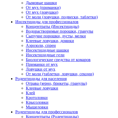
Дымовые шашки
От мух (приманки)
От мух (ловушки)
От моли (ловушки, подвески, таблетки)
Инсектициды для профессионалов
Концентраты (Инсектициды)
Водорастворимые порошки, гранулы
Сыпучие порошки, дусты, мелки
Клеевые ловушки, домики
Аэрозоли, спреи
Инсектицидные шашки
Инсектицидные гели
Биологические средства от комаров
Приманки от мух
Ловушки от мух
От моли (таблетки, ловушки, секции)
Родентициды для населения
Отрава (зерно, брикеты, гранулы)
Клеевые ловушки
Клей
Кротоловки
Крысоловки
Мышеловки
Родентициды для профессионалов
Концентраты (Родентициды)