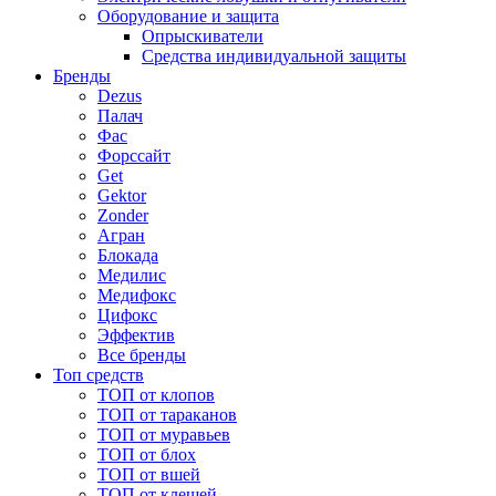
Оборудование и защита
Опрыскиватели
Средства индивидуальной защиты
Бренды
Dezus
Палач
Фас
Форcсайт
Get
Gektor
Zonder
Агран
Блокада
Медилис
Медифокс
Цифокс
Эффектив
Все бренды
Топ средств
ТОП от клопов
ТОП от тараканов
ТОП от муравьев
ТОП от блох
ТОП от вшей
ТОП от клещей