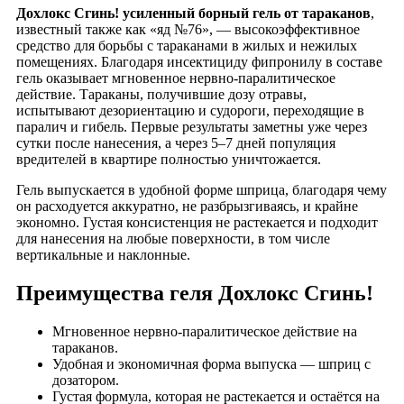
Дохлокс Сгинь! усиленный борный гель от тараканов
,
известный также как «яд №76», — высокоэффективное
средство для борьбы с тараканами в жилых и нежилых
помещениях. Благодаря инсектициду фипронилу в составе
гель оказывает мгновенное нервно-паралитическое
действие. Тараканы, получившие дозу отравы,
испытывают дезориентацию и судороги, переходящие в
паралич и гибель. Первые результаты заметны уже через
сутки после нанесения, а через 5–7 дней популяция
вредителей в квартире полностью уничтожается.
Гель выпускается в удобной форме шприца, благодаря чему
он расходуется аккуратно, не разбрызгиваясь, и крайне
экономно. Густая консистенция не растекается и подходит
для нанесения на любые поверхности, в том числе
вертикальные и наклонные.
Преимущества геля Дохлокс Сгинь!
Мгновенное нервно-паралитическое действие на
тараканов.
Удобная и экономичная форма выпуска — шприц с
дозатором.
Густая формула, которая не растекается и остаётся на