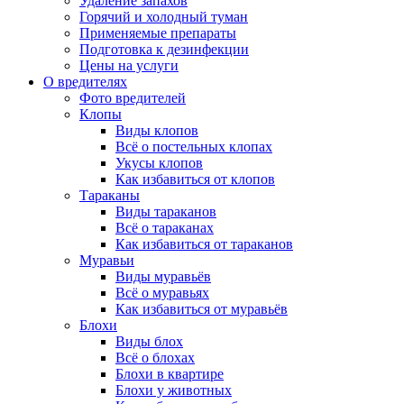
Удаление запахов
Горячий и холодный туман
Применяемые препараты
Подготовка к дезинфекции
Цены на услуги
О вредителях
Фото вредителей
Клопы
Виды клопов
Всё о постельных клопах
Укусы клопов
Как избавиться от клопов
Тараканы
Виды тараканов
Всё о тараканах
Как избавиться от тараканов
Муравьи
Виды муравьёв
Всё о муравьях
Как избавиться от муравьёв
Блохи
Виды блох
Всё о блохах
Блохи в квартире
Блохи у животных