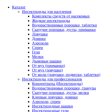
Каталог
Инсектициды для населения
Комплекты средств от насекомых
Жидкие инсектициды
Водорастворимые порошки, таблетки
Сыпучие порошки, дусты, приманки
Ловушки
Домики
Аэрозоли
Спреи
Гели
Мелки
Дымовые шашки
От мух (приманки)
От мух (ловушки)
От моли (ловушки, подвески, таблетки)
Инсектициды для профессионалов
Концентраты (Инсектициды)
Водорастворимые порошки, гранулы
Сыпучие порошки, дусты, мелки
Клеевые ловушки, домики
Аэрозоли, спреи
Инсектицидные шашки
Инсектицидные гели