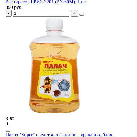
Респиратор БРИЗ-3201 (РУ-60М), 1 шт
850 руб.
Хит
0
Палач "Super" средство от клопов, тараканов, блох,