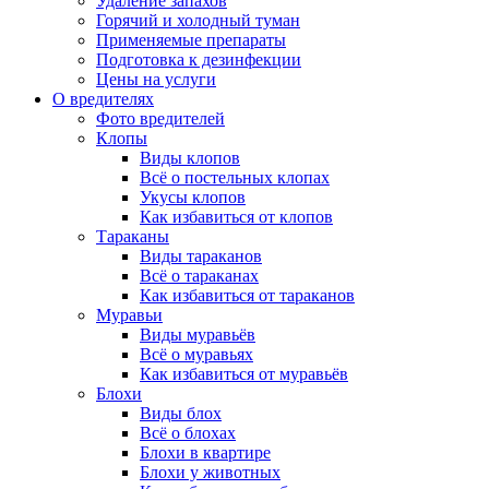
Удаление запахов
Горячий и холодный туман
Применяемые препараты
Подготовка к дезинфекции
Цены на услуги
О вредителях
Фото вредителей
Клопы
Виды клопов
Всё о постельных клопах
Укусы клопов
Как избавиться от клопов
Тараканы
Виды тараканов
Всё о тараканах
Как избавиться от тараканов
Муравьи
Виды муравьёв
Всё о муравьях
Как избавиться от муравьёв
Блохи
Виды блох
Всё о блохах
Блохи в квартире
Блохи у животных