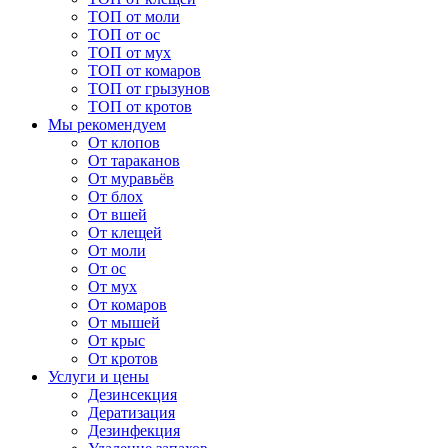
ТОП от моли
ТОП от ос
ТОП от мух
ТОП от комаров
ТОП от грызунов
ТОП от кротов
Мы рекомендуем
От клопов
От тараканов
От муравьёв
От блох
От вшей
От клещей
От моли
От ос
От мух
От комаров
От мышей
От крыс
От кротов
Услуги и цены
Дезинсекция
Дератизация
Дезинфекция