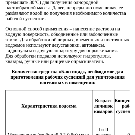
превышать 30°C) для получения однородной
пастообразной массы. Далее, непрерывно помешивая, ее
разбавляют водой до получения необходимого количества
рабочей суспензии.
Основной способ применения – нанесение раствора на
водную поверхность, обводненные или заболоченные
земли. Для обработки обширных, временных и постоянных
водоемов используют дезустановки, автомаксы,
гидропульты и другую аппаратуру для опрыскивания.
Для обработки подвалов используют гидропульты,
квазары, ручные или ранцевые опрыскиватели.
Количество средства «Бактицид», необходимое для
приготовления рабочих суспензий для уничтожения
насекомых в помещении:
Возраст
Концент
Характеристика водоема
личинок
рабоч
комаров
суспенз
I и II
Мелководные (глубиной 0,3-0,5м) мало-
возраст
0,5