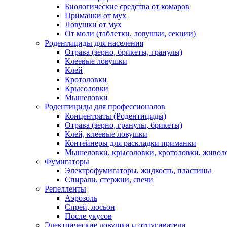
Биологические средства от комаров
Приманки от мух
Ловушки от мух
От моли (таблетки, ловушки, секции)
Родентициды для населения
Отрава (зерно, брикеты, гранулы)
Клеевые ловушки
Клей
Кротоловки
Крысоловки
Мышеловки
Родентициды для профессионалов
Концентраты (Родентициды)
Отрава (зерно, гранулы, брикеты)
Клей, клеевые ловушки
Контейнеры для раскладки приманки
Мышеловки, крысоловки, кротоловки, живол
Фумигаторы
Электрофумигаторы, жидкость, пластины
Спирали, стержни, свечи
Репелленты
Аэрозоль
Спрей, лосьон
После укусов
Электрические ловушки и отпугиватели