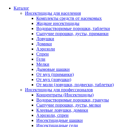
Каталог
Инсектициды для населения
Комплекты средств от насекомых
Жидкие инсектициды
Водорастворимые порошки, таблетки
Сыпучие порошки, дусты, приманки
Ловушки
Домики
Аэрозоли
Спреи
Гели
Мелки
Дымовые шашки
От мух (приманки)
От мух (ловушки)
От моли (ловушки, подвески, таблетки)
Инсектициды для профессионалов
Концентраты (Инсектициды)
Водорастворимые порошки, гранулы
Сыпучие порошки, дусты, мелки
Клеевые ловушки, домики
Аэрозоли, спреи
Инсектицидные шашки
Инсектицидные гели