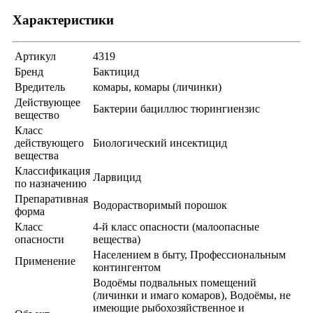
Характеристики
Артикул
4319
Бренд
Бактицид
Вредитель
комары, комары (личинки)
Действующее
Бактерии бациллюс тюрингиензис
вещество
Класс
действующего
Биологический инсектицид
вещества
Классификация
Ларвицид
по назначению
Препаративная
Водорастворимый порошок
форма
Класс
4-й класс опасности (малоопасные
опасности
вещества)
Населением в быту, Профессиональным
Применение
контингентом
Водоёмы подвальных помещений
(личинки и имаго комаров), Водоёмы, не
имеющие рыбохозяйственное и