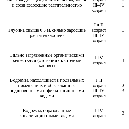
и среднезаросшие растительностью
III–IV
1,0
возраст
I и II
Глубина свыше 0,5 м, сильно заросшие
возраст
1,0
растительностью
III–IV
1,5
возраст
Сильно загрязненные органическими
I–IV
веществами (отстойники, сточные
3,0
возраст
канавы)
Водоемы, находящиеся в подвальных
I–II
помещениях и образованные
возраст
2,0
подпочвенными и фильтрационными
III–IV
3,0
водами
возраст
Водоемы, образованные
I–IV
3,0
канализационными водами
возраст