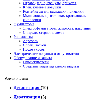
Отрава (зерно, гранулы, брикеты)
Клей, клеевые ловушки
Контейнеры для раскладки приманки
Мышеловки, крысоловки, кротоловки,
живоловки
Фумигаторы
Электрофумигаторы, жидкость, пластины
Спирали, стержни, свечи
Репелленты
Аэрозоль
Спрей, лосьон
После укусов
Электрические ловушки и отпугиватели
Оборудование и защита
Опрыскиватели
Средства индивидуальной защиты
Услуги и цены
Дезинсекция
(10)
Дератизация
(3)