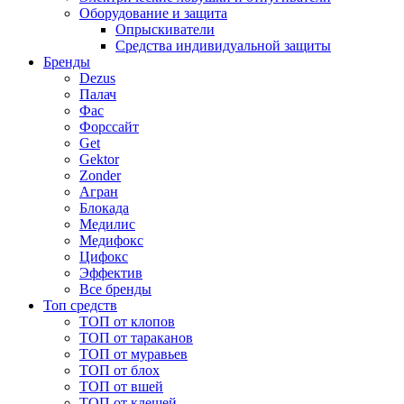
Оборудование и защита
Опрыскиватели
Средства индивидуальной защиты
Бренды
Dezus
Палач
Фас
Форcсайт
Get
Gektor
Zonder
Агран
Блокада
Медилис
Медифокс
Цифокс
Эффектив
Все бренды
Топ средств
ТОП от клопов
ТОП от тараканов
ТОП от муравьев
ТОП от блох
ТОП от вшей
ТОП от клещей