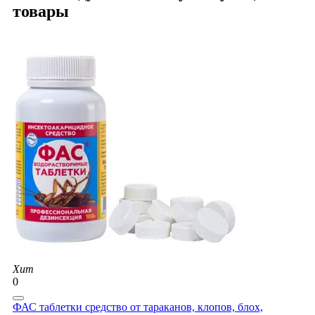
товары
Хит
0
ФАС таблетки средство от тараканов, клопов, блох,