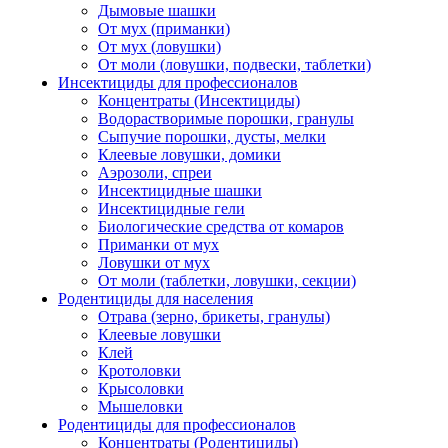
Дымовые шашки
От мух (приманки)
От мух (ловушки)
От моли (ловушки, подвески, таблетки)
Инсектициды для профессионалов
Концентраты (Инсектициды)
Водорастворимые порошки, гранулы
Сыпучие порошки, дусты, мелки
Клеевые ловушки, домики
Аэрозоли, спреи
Инсектицидные шашки
Инсектицидные гели
Биологические средства от комаров
Приманки от мух
Ловушки от мух
От моли (таблетки, ловушки, секции)
Родентициды для населения
Отрава (зерно, брикеты, гранулы)
Клеевые ловушки
Клей
Кротоловки
Крысоловки
Мышеловки
Родентициды для профессионалов
Концентраты (Родентициды)