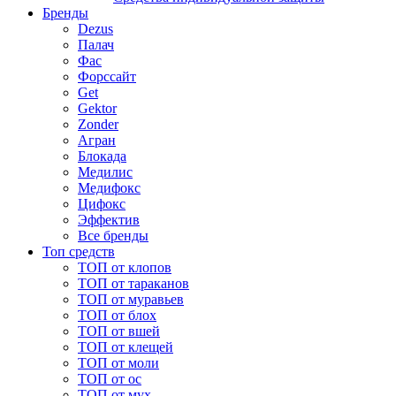
Бренды
Dezus
Палач
Фас
Форcсайт
Get
Gektor
Zonder
Агран
Блокада
Медилис
Медифокс
Цифокс
Эффектив
Все бренды
Топ средств
ТОП от клопов
ТОП от тараканов
ТОП от муравьев
ТОП от блох
ТОП от вшей
ТОП от клещей
ТОП от моли
ТОП от ос
ТОП от мух