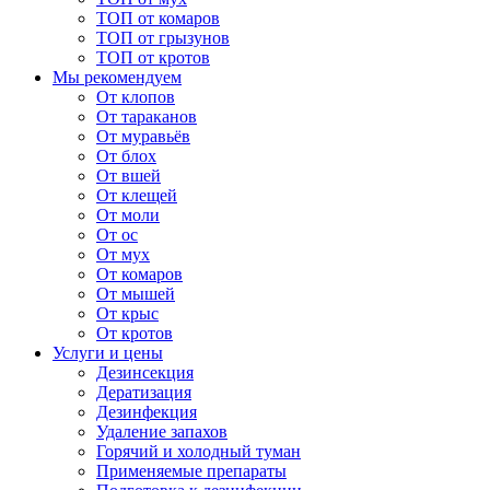
ТОП от комаров
ТОП от грызунов
ТОП от кротов
Мы рекомендуем
От клопов
От тараканов
От муравьёв
От блох
От вшей
От клещей
От моли
От ос
От мух
От комаров
От мышей
От крыс
От кротов
Услуги и цены
Дезинсекция
Дератизация
Дезинфекция
Удаление запахов
Горячий и холодный туман
Применяемые препараты