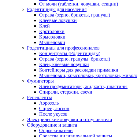
От моли (таблетки, ловушки, секции)
Родентициды для населения
Отрава (зерно, брикеты, гранулы)
Клеевые ловушки
Клей
Кротоловки
Крысоловки
Мышеловки
Родентициды для профессионалов
Концентраты (Родентициды)
Отрава (зерно, гранулы, брикеты)
Клей, клеевые ловушки
Контейнеры для раскладки приманки
Мышеловки, крысоловки, кротоловки, живол
Фумигаторы
Электрофумигаторы, жидкость, пластины
Спирали, стержни, свечи
Репелленты
Аэрозоль
Спрей, лосьон
После укусов
Электрические ловушки и отпугиватели
Оборудование и защита
Опрыскиватели
Средства индивидуальной защиты