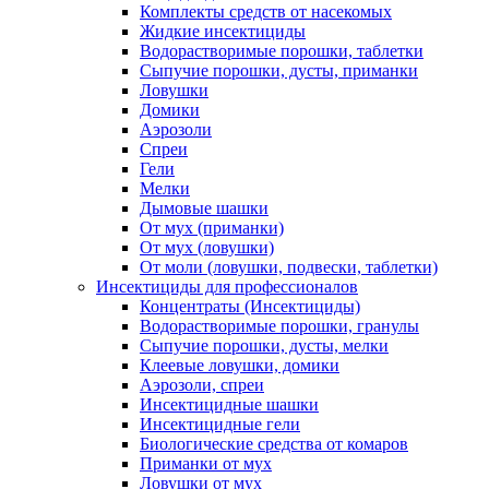
Комплекты средств от насекомых
Жидкие инсектициды
Водорастворимые порошки, таблетки
Сыпучие порошки, дусты, приманки
Ловушки
Домики
Аэрозоли
Спреи
Гели
Мелки
Дымовые шашки
От мух (приманки)
От мух (ловушки)
От моли (ловушки, подвески, таблетки)
Инсектициды для профессионалов
Концентраты (Инсектициды)
Водорастворимые порошки, гранулы
Сыпучие порошки, дусты, мелки
Клеевые ловушки, домики
Аэрозоли, спреи
Инсектицидные шашки
Инсектицидные гели
Биологические средства от комаров
Приманки от мух
Ловушки от мух