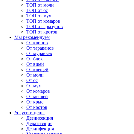
ТОП от моли
ТОП от ос
ТОП от мух
ТОП от комаров
ТОП от грызунов
ТОП от кротов
Мы рекомендуем
От клопов
От тараканов
От муравьёв
От блох
От вшей
От клещей
От моли
От ос
От мух
От комаров
От мышей
От крыс
От кротов
Услуги и цены
Дезинсекция
Дератизация
Дезинфекция