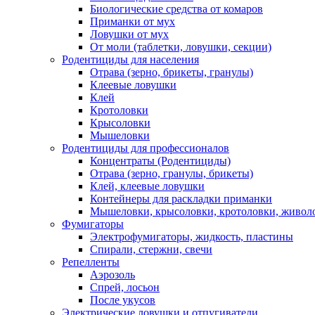
Биологические средства от комаров
Приманки от мух
Ловушки от мух
От моли (таблетки, ловушки, секции)
Родентициды для населения
Отрава (зерно, брикеты, гранулы)
Клеевые ловушки
Клей
Кротоловки
Крысоловки
Мышеловки
Родентициды для профессионалов
Концентраты (Родентициды)
Отрава (зерно, гранулы, брикеты)
Клей, клеевые ловушки
Контейнеры для раскладки приманки
Мышеловки, крысоловки, кротоловки, живол
Фумигаторы
Электрофумигаторы, жидкость, пластины
Спирали, стержни, свечи
Репелленты
Аэрозоль
Спрей, лосьон
После укусов
Электрические ловушки и отпугиватели