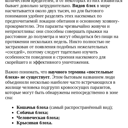
количеством вредителей, и от некоторых из них избавиться
бывает довольно затруднительно.
Видов блох
в мире
насчитывается около двух тысяч, но для бытового
понимания удобнее разделять этих насекомых по
предпочитаемой локации обитания и основному хозяину-
прокормителю. Эти паразиты чрезвычайно живучи и
неприхотливы: они способны совершать прыжки на
расстояние до полуметра и могут обходиться без пищи на
протяжении нескольких недель. Никто полностью не
застрахован от появления подобных нежелательных
«соседей», поэтому следует тщательно изучить
особенности поведения и строения насекомого для
скорейшего и эффективного уничтожения.
Важно понимать, что
научного термина «постельные
блохи» не существует
. Этим бытовым названием люди
объединили несколько наиболее часто встречающихся в
жилище человека подгрупп кровососущих паразитов,
которые могут быть обнаружены непосредственно в зоне
сна:
Кошачья блоха
(самый распространённый вид);
Собачья блоха;
Человеческая блоха;
Крысиная блоха.