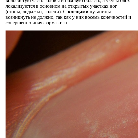
волосистую часть головы и паховую область, а укусы блох
локализуются в основном на открытых участках ног
(стопы, лодыжки, голени). С
клещами
путаницы
возникнуть не должно, так как у них восемь конечностей и
совершенно иная форма тела.