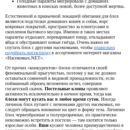
Голодные паразиты мигрировали с домашних
животных в поисках новой, более доступной жертвы.
Естественной и привычной локацией обитания для блох
являются подстилки домашних кошек и собак, ворс
ковровых покрытий, пространство за плинтусами и
скопления бытового мусора. Именно в таких местах
паразиты отдыхают, переваривают пищу, откладывают
яйца и обустраивают новые гнёзда. Очень важно не
спутать блох с другими насекомыми, чтобы
правильно
подобрать инсектицид
в ассортименте интернет-магазина
«Насекомых.NET».
От прочих «конкурентов» блохи отличаются своей
феноменальной прыгучестью, поэтому у вас не должно
оставаться сомнений в видовой принадлежности, если
пойманный образец мгновенно исчез, совершив
гигантский скачок.
Постельные клопы
проявляют
активность исключительно в ночное время, тогда как
блохи могут кусать вас в любое время суток
. Иногда
личинок блох путают с личинками других насекомых, но
следует обращать внимание на цвет и форму тела. Личинки
блох червеобразные и полупрозрачные, их практически
невозможно встретить в постели — там охотятся только
взрослые особи.
Вши
кусают человека преимущественно в