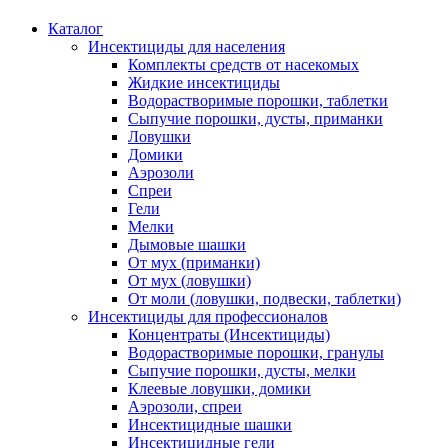
Каталог
Инсектициды для населения
Комплекты средств от насекомых
Жидкие инсектициды
Водорастворимые порошки, таблетки
Сыпучие порошки, дусты, приманки
Ловушки
Домики
Аэрозоли
Спреи
Гели
Мелки
Дымовые шашки
От мух (приманки)
От мух (ловушки)
От моли (ловушки, подвески, таблетки)
Инсектициды для профессионалов
Концентраты (Инсектициды)
Водорастворимые порошки, гранулы
Сыпучие порошки, дусты, мелки
Клеевые ловушки, домики
Аэрозоли, спреи
Инсектицидные шашки
Инсектицидные гели