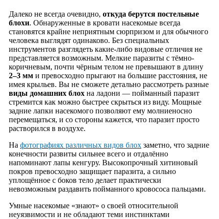
Далеко не всегда очевидно,
откуда берутся постельные
блохи
. Обнаруженные в кровати насекомые всегда
становятся крайне неприятным сюрпризом и для обычного
человека выглядят одинаково. Без специальных
инструментов разглядеть какие-либо видовые отличия не
представляется возможным. Мелкие паразиты с тёмно-
коричневым, почти чёрным телом не превышают в длину
2–3 мм
и превосходно прыгают на большие расстояния, не
имея крыльев. Вы не сможете детально рассмотреть разные
виды домашних блох
на ладони — пойманный паразит
стремится как можно быстрее скрыться из виду. Мощные
задние лапки насекомого позволяют ему молниеносно
перемещаться, и со стороны кажется, что паразит просто
растворился в воздухе.
На
фотографиях различных видов блох
заметно, что задние
конечности развиты сильнее всего и отдалённо
напоминают лапы кенгуру. Высокопрочный хитиновый
покров превосходно защищает паразита, а сильно
уплощённое с боков тело делает практически
невозможным раздавить пойманного кровососа пальцами.
Умные насекомые «знают» о своей относительной
неуязвимости и не обладают теми инстинктами