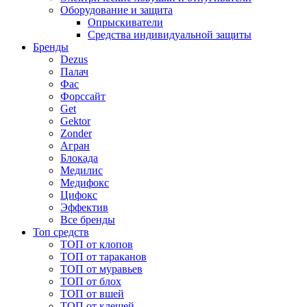
Оборудование и защита
Опрыскиватели
Средства индивидуальной защиты
Бренды
Dezus
Палач
Фас
Форcсайт
Get
Gektor
Zonder
Агран
Блокада
Медилис
Медифокс
Цифокс
Эффектив
Все бренды
Топ средств
ТОП от клопов
ТОП от тараканов
ТОП от муравьев
ТОП от блох
ТОП от вшей
ТОП от клещей