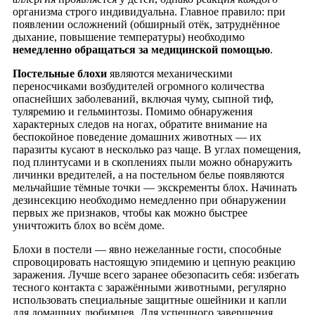
организма строго индивидуальна. Главное правило: при
появлении осложнений (обширный отёк, затруднённое
дыхание, повышение температуры) необходимо
немедленно обращаться за медицинской помощью
.
Постельные блохи
являются механическими
переносчиками возбудителей огромного количества
опаснейших заболеваний, включая чуму, сыпной тиф,
туляремию и гельминтозы. Помимо обнаружения
характерных следов на ногах, обратите внимание на
беспокойное поведение домашних животных — их
паразиты кусают в несколько раз чаще. В углах помещения,
под плинтусами и в скоплениях пыли можно обнаружить
личинки вредителей, а на постельном белье появляются
мельчайшие тёмные точки — экскременты блох. Начинать
дезинсекцию необходимо немедленно при обнаружении
первых же признаков, чтобы как можно быстрее
уничтожить блох во всём доме.
Блохи в постели — явно нежеланные гости, способные
спровоцировать настоящую эпидемию и цепную реакцию
заражения. Лучше всего заранее обезопасить себя: избегать
тесного контакта с заражёнными животными, регулярно
использовать специальные защитные ошейники и капли
для домашних любимцев. Для успешного завершения