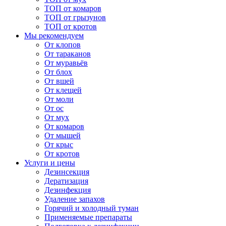
ТОП от комаров
ТОП от грызунов
ТОП от кротов
Мы рекомендуем
От клопов
От тараканов
От муравьёв
От блох
От вшей
От клещей
От моли
От ос
От мух
От комаров
От мышей
От крыс
От кротов
Услуги и цены
Дезинсекция
Дератизация
Дезинфекция
Удаление запахов
Горячий и холодный туман
Применяемые препараты