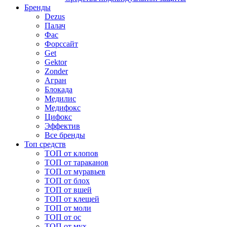
Бренды
Dezus
Палач
Фас
Форcсайт
Get
Gektor
Zonder
Агран
Блокада
Медилис
Медифокс
Цифокс
Эффектив
Все бренды
Топ средств
ТОП от клопов
ТОП от тараканов
ТОП от муравьев
ТОП от блох
ТОП от вшей
ТОП от клещей
ТОП от моли
ТОП от ос
ТОП от мух