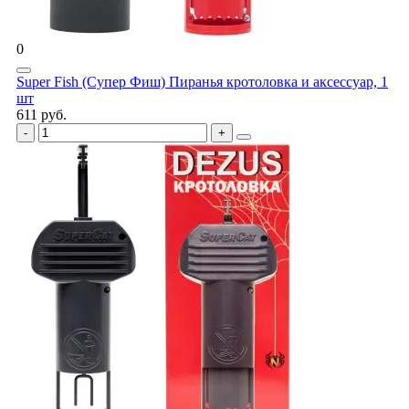
0
Super Fish (Супер Фиш) Пиранья кротоловка и аксессуар, 1
шт
611 руб.