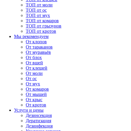
ТОП от моли
ТОП от ос
ТОП от мух
ТОП от комаров
ТОП от грызунов
ТОП от кротов
Мы рекомендуем
От клопов
От тараканов
От муравьёв
От блох
От вшей
От клещей
От моли
От ос
От мух
От комаров
От мышей
От крыс
От кротов
Услуги и цены
Дезинсекция
Дератизация
Дезинфекция