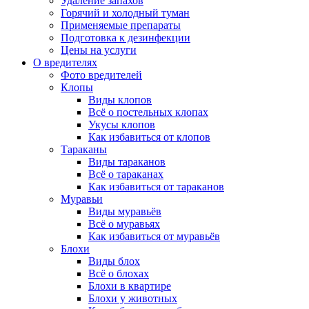
Удаление запахов
Горячий и холодный туман
Применяемые препараты
Подготовка к дезинфекции
Цены на услуги
О вредителях
Фото вредителей
Клопы
Виды клопов
Всё о постельных клопах
Укусы клопов
Как избавиться от клопов
Тараканы
Виды тараканов
Всё о тараканах
Как избавиться от тараканов
Муравьи
Виды муравьёв
Всё о муравьях
Как избавиться от муравьёв
Блохи
Виды блох
Всё о блохах
Блохи в квартире
Блохи у животных