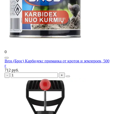
0
Bros (Брос) Карбидекс приманка от кротов и землероек, 500
г
712 руб.