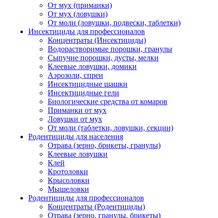
От мух (приманки)
От мух (ловушки)
От моли (ловушки, подвески, таблетки)
Инсектициды для профессионалов
Концентраты (Инсектициды)
Водорастворимые порошки, гранулы
Сыпучие порошки, дусты, мелки
Клеевые ловушки, домики
Аэрозоли, спреи
Инсектицидные шашки
Инсектицидные гели
Биологические средства от комаров
Приманки от мух
Ловушки от мух
От моли (таблетки, ловушки, секции)
Родентициды для населения
Отрава (зерно, брикеты, гранулы)
Клеевые ловушки
Клей
Кротоловки
Крысоловки
Мышеловки
Родентициды для профессионалов
Концентраты (Родентициды)
Отрава (зерно, гранулы, брикеты)