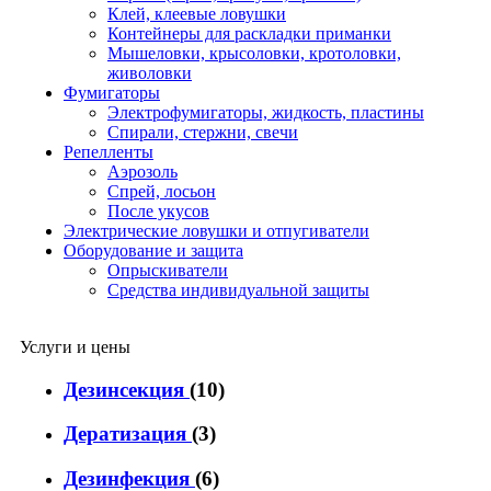
Клей, клеевые ловушки
Контейнеры для раскладки приманки
Мышеловки, крысоловки, кротоловки,
живоловки
Фумигаторы
Электрофумигаторы, жидкость, пластины
Спирали, стержни, свечи
Репелленты
Аэрозоль
Спрей, лосьон
После укусов
Электрические ловушки и отпугиватели
Оборудование и защита
Опрыскиватели
Средства индивидуальной защиты
Услуги и цены
Дезинсекция
(10)
Дератизация
(3)
Дезинфекция
(6)