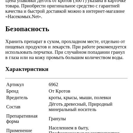
Цена упаковки Дёготь от кротов (300 г) указана в карточке
товара. Приобрести оригинальное средство с гарантией
качества и быстрой доставкой можно в интернет-магазине
«Насекомых.Net».
Безопасность
Хранить препарат в сухом, прохладном месте, отдельно от
пищевых продуктов и лекарств. При работе рекомендуется
использовать перчатки. При случайном попадании гранул
в глаза или на кожу промыть большим количеством воды.
Характеристики
Артикул
6962
Бренд
От Кротов
Вредитель
кроты, крысы, мыши, полевки
Дёготь древесный, Природный
Состав
минеральный носитель
Препаративная
Гранулы
форма
Населением в быту,
Применение