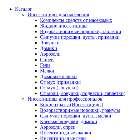
Каталог
Инсектициды для населения
Комплекты средств от насекомых
Жидкие инсектициды
Водорастворимые порошки, таблетки
Сыпучие порошки, дусты, приманки
Ловушки
Домики
Аэрозоли
Спреи
Гели
Мелки
Дымовые шашки
От мух (приманки)
От мух (ловушки)
От моли (ловушки, подвески, таблетки)
Инсектициды для профессионалов
Концентраты (Инсектициды)
Водорастворимые порошки, гранулы
Сыпучие порошки, дусты, мелки
Клеевые ловушки, домики
Аэрозоли, спреи
Инсектицидные шашки
Инсектицидные гели