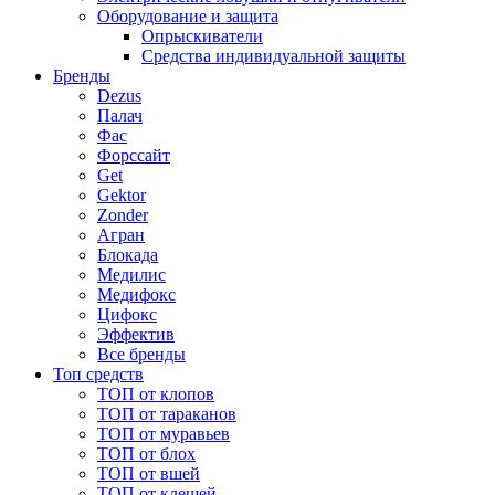
Оборудование и защита
Опрыскиватели
Средства индивидуальной защиты
Бренды
Dezus
Палач
Фас
Форcсайт
Get
Gektor
Zonder
Агран
Блокада
Медилис
Медифокс
Цифокс
Эффектив
Все бренды
Топ средств
ТОП от клопов
ТОП от тараканов
ТОП от муравьев
ТОП от блох
ТОП от вшей
ТОП от клещей