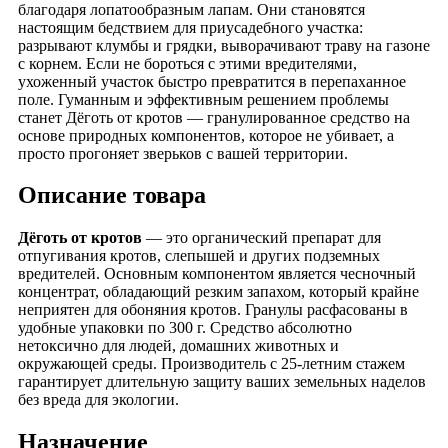
благодаря лопатообразным лапам. Они становятся
настоящим бедствием для приусадебного участка:
разрывают клумбы и грядки, выворачивают траву на газоне
с корнем. Если не бороться с этими вредителями,
ухоженный участок быстро превратится в перепаханное
поле. Гуманным и эффективным решением проблемы
станет Дёготь от кротов — гранулированное средство на
основе природных компонентов, которое не убивает, а
просто прогоняет зверьков с вашей территории.
Описание товара
Дёготь от кротов
— это органический препарат для
отпугивания кротов, слепышей и других подземных
вредителей. Основным компонентом является чесночный
концентрат, обладающий резким запахом, который крайне
неприятен для обоняния кротов. Гранулы расфасованы в
удобные упаковки по 300 г. Средство абсолютно
нетоксично для людей, домашних животных и
окружающей среды. Производитель с 25-летним стажем
гарантирует длительную защиту ваших земельных наделов
без вреда для экологии.
Назначение