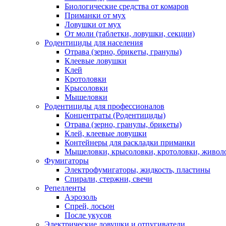
Биологические средства от комаров
Приманки от мух
Ловушки от мух
От моли (таблетки, ловушки, секции)
Родентициды для населения
Отрава (зерно, брикеты, гранулы)
Клеевые ловушки
Клей
Кротоловки
Крысоловки
Мышеловки
Родентициды для профессионалов
Концентраты (Родентициды)
Отрава (зерно, гранулы, брикеты)
Клей, клеевые ловушки
Контейнеры для раскладки приманки
Мышеловки, крысоловки, кротоловки, живол
Фумигаторы
Электрофумигаторы, жидкость, пластины
Спирали, стержни, свечи
Репелленты
Аэрозоль
Спрей, лосьон
После укусов
Электрические ловушки и отпугиватели