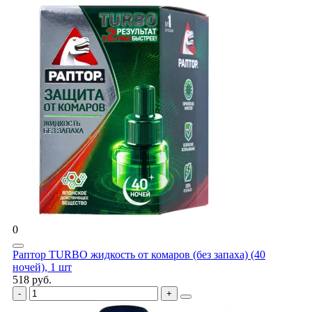
0
Раптор TURBO жидкость от комаров (без запаха) (40
ночей), 1 шт
518 руб.