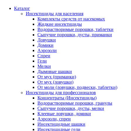
Каталог
Инсектициды для населения
Комплекты средств от насекомых
Жидкие инсектициды
Водорастворимые порошки, таблетки
Сыпучие порошки, дусты, приманки
Ловушки
Домики
Аэрозоли
Спреи
Гели
Мелки
Дымовые шашки
От мух (приманки)
От мух (ловушки)
От моли (ловушки, подвески, таблетки)
Инсектициды для профессионалов
Концентраты (Инсектициды)
Водорастворимые порошки, гранулы
Сыпучие порошки, дусты, мелки
Клеевые ловушки, домики
Аэрозоли, спреи
Инсектицидные шашки
Инсектицидные гели