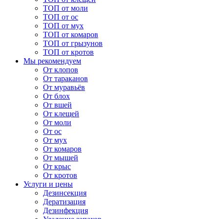
ТОП от моли
ТОП от ос
ТОП от мух
ТОП от комаров
ТОП от грызунов
ТОП от кротов
Мы рекомендуем
От клопов
От тараканов
От муравьёв
От блох
От вшей
От клещей
От моли
От ос
От мух
От комаров
От мышей
От крыс
От кротов
Услуги и цены
Дезинсекция
Дератизация
Дезинфекция