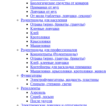
Биологические средства от комаров
Приманки от мух
Ловушки от мух
От моли (таблетки, ловушки, секции)
Родентициды для населения
Отрава (зерно, брикеты, гранулы)
Клеевые ловушки
Клей
Кротоловки
Крысоловки
Мышеловки
Родентициды для профессионалов
Концентраты (Родентициды)
Отрава (зерно, гранулы, брикеты)
Клей, клеевые ловушки
Контейнеры для раскладки приманки
Мышеловки, крысоловки, кротоловки, живол
Фумигаторы
Электрофумигаторы, жидкость, пластины
Спирали, стержни, свечи
Репелленты
Аэрозоль
Спрей, лосьон
После укусов
Электрические ловушки и отпугиватели