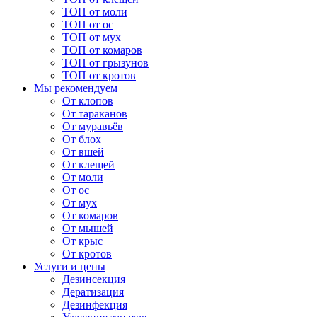
ТОП от моли
ТОП от ос
ТОП от мух
ТОП от комаров
ТОП от грызунов
ТОП от кротов
Мы рекомендуем
От клопов
От тараканов
От муравьёв
От блох
От вшей
От клещей
От моли
От ос
От мух
От комаров
От мышей
От крыс
От кротов
Услуги и цены
Дезинсекция
Дератизация
Дезинфекция