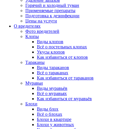
Удаление запахов
Горячий и холодный туман
Применяемые препараты
Подготовка к дезинфекции
Цены на услуги
О вредителях
Фото вредителей
Клопы
Виды клопов
Всё о постельных клопах
Укусы клопов
Как избавиться от клопов
Тараканы
Виды тараканов
Всё о тараканах
Как избавиться от тараканов
Муравьи
Виды муравьёв
Всё о муравьях
Как избавиться от муравьёв
Блохи
Виды блох
Всё о блохах
Блохи в квартире
Блохи у животных