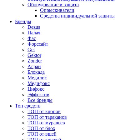
Оборудование и защита
Опрыскиватели
Средства индивидуальной защиты
Бренды
Dezus
Палач
Фас
Форcсайт
Get
Gektor
Zonder
Агран
Блокада
Медилис
Медифокс
Цифокс
Эффектив
Все бренды
Топ средств
ТОП от клопов
ТОП от тараканов
ТОП от муравьев
ТОП от блох
ТОП от вшей
ТОП от клещей