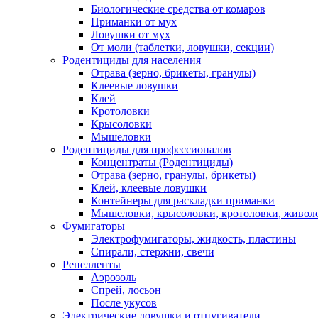
Биологические средства от комаров
Приманки от мух
Ловушки от мух
От моли (таблетки, ловушки, секции)
Родентициды для населения
Отрава (зерно, брикеты, гранулы)
Клеевые ловушки
Клей
Кротоловки
Крысоловки
Мышеловки
Родентициды для профессионалов
Концентраты (Родентициды)
Отрава (зерно, гранулы, брикеты)
Клей, клеевые ловушки
Контейнеры для раскладки приманки
Мышеловки, крысоловки, кротоловки, живол
Фумигаторы
Электрофумигаторы, жидкость, пластины
Спирали, стержни, свечи
Репелленты
Аэрозоль
Спрей, лосьон
После укусов
Электрические ловушки и отпугиватели