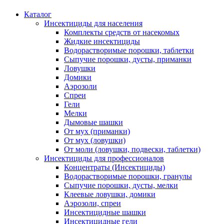
Каталог
Инсектициды для населения
Комплекты средств от насекомых
Жидкие инсектициды
Водорастворимые порошки, таблетки
Сыпучие порошки, дусты, приманки
Ловушки
Домики
Аэрозоли
Спреи
Гели
Мелки
Дымовые шашки
От мух (приманки)
От мух (ловушки)
От моли (ловушки, подвески, таблетки)
Инсектициды для профессионалов
Концентраты (Инсектициды)
Водорастворимые порошки, гранулы
Сыпучие порошки, дусты, мелки
Клеевые ловушки, домики
Аэрозоли, спреи
Инсектицидные шашки
Инсектицидные гели