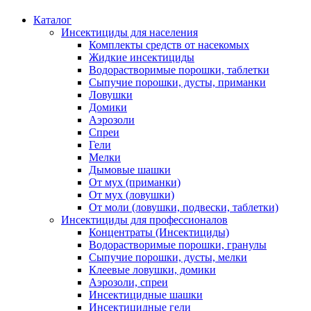
Каталог
Инсектициды для населения
Комплекты средств от насекомых
Жидкие инсектициды
Водорастворимые порошки, таблетки
Сыпучие порошки, дусты, приманки
Ловушки
Домики
Аэрозоли
Спреи
Гели
Мелки
Дымовые шашки
От мух (приманки)
От мух (ловушки)
От моли (ловушки, подвески, таблетки)
Инсектициды для профессионалов
Концентраты (Инсектициды)
Водорастворимые порошки, гранулы
Сыпучие порошки, дусты, мелки
Клеевые ловушки, домики
Аэрозоли, спреи
Инсектицидные шашки
Инсектицидные гели