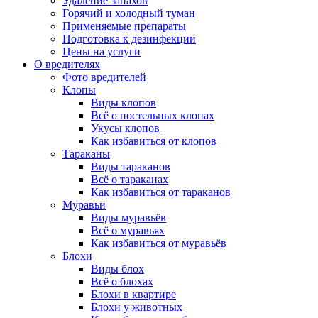
Удаление запахов
Горячий и холодный туман
Применяемые препараты
Подготовка к дезинфекции
Цены на услуги
О вредителях
Фото вредителей
Клопы
Виды клопов
Всё о постельных клопах
Укусы клопов
Как избавиться от клопов
Тараканы
Виды тараканов
Всё о тараканах
Как избавиться от тараканов
Муравьи
Виды муравьёв
Всё о муравьях
Как избавиться от муравьёв
Блохи
Виды блох
Всё о блохах
Блохи в квартире
Блохи у животных