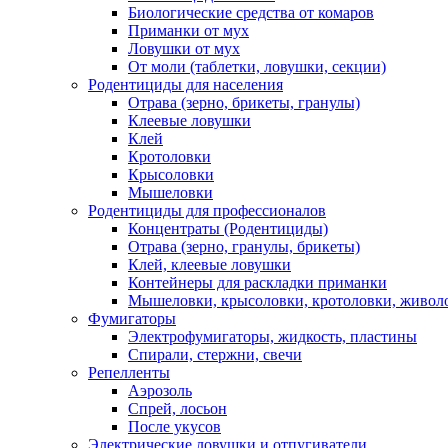
Биологические средства от комаров
Приманки от мух
Ловушки от мух
От моли (таблетки, ловушки, секции)
Родентициды для населения
Отрава (зерно, брикеты, гранулы)
Клеевые ловушки
Клей
Кротоловки
Крысоловки
Мышеловки
Родентициды для профессионалов
Концентраты (Родентициды)
Отрава (зерно, гранулы, брикеты)
Клей, клеевые ловушки
Контейнеры для раскладки приманки
Мышеловки, крысоловки, кротоловки, живол
Фумигаторы
Электрофумигаторы, жидкость, пластины
Спирали, стержни, свечи
Репелленты
Аэрозоль
Спрей, лосьон
После укусов
Электрические ловушки и отпугиватели