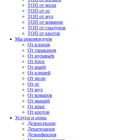
ТОП от моли
ТОП от ос
ТОП от мух
ТОП от комаров
ТОП от грызунов
ТОП от кротов
Мы рекомендуем
От клопов
От тараканов
От муравьёв
От блох
От вшей
От клещей
От моли
От ос
От мух
От комаров
От мышей
От крыс
От кротов
Услуги и цены
Дезинсекция
Дератизация
Дезинфекция