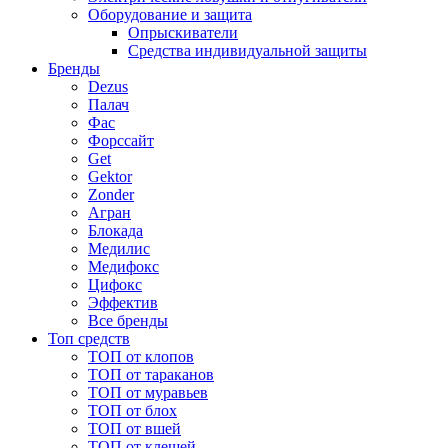
Оборудование и защита
Опрыскиватели
Средства индивидуальной защиты
Бренды
Dezus
Палач
Фас
Форcсайт
Get
Gektor
Zonder
Агран
Блокада
Медилис
Медифокс
Цифокс
Эффектив
Все бренды
Топ средств
ТОП от клопов
ТОП от тараканов
ТОП от муравьев
ТОП от блох
ТОП от вшей
ТОП от клещей