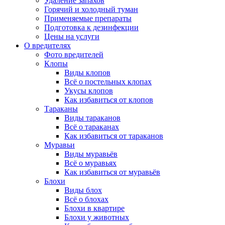
Удаление запахов
Горячий и холодный туман
Применяемые препараты
Подготовка к дезинфекции
Цены на услуги
О вредителях
Фото вредителей
Клопы
Виды клопов
Всё о постельных клопах
Укусы клопов
Как избавиться от клопов
Тараканы
Виды тараканов
Всё о тараканах
Как избавиться от тараканов
Муравьи
Виды муравьёв
Всё о муравьях
Как избавиться от муравьёв
Блохи
Виды блох
Всё о блохах
Блохи в квартире
Блохи у животных