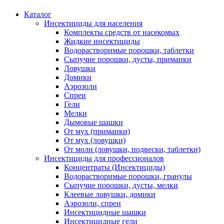
Каталог
Инсектициды для населения
Комплекты средств от насекомых
Жидкие инсектициды
Водорастворимые порошки, таблетки
Сыпучие порошки, дусты, приманки
Ловушки
Домики
Аэрозоли
Спреи
Гели
Мелки
Дымовые шашки
От мух (приманки)
От мух (ловушки)
От моли (ловушки, подвески, таблетки)
Инсектициды для профессионалов
Концентраты (Инсектициды)
Водорастворимые порошки, гранулы
Сыпучие порошки, дусты, мелки
Клеевые ловушки, домики
Аэрозоли, спреи
Инсектицидные шашки
Инсектицидные гели