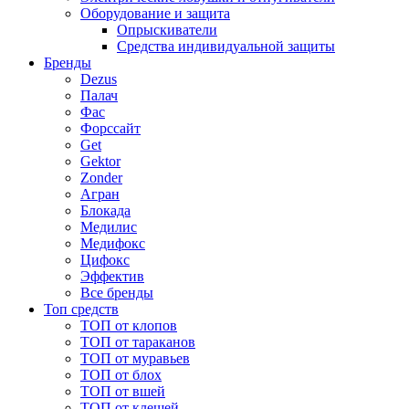
Оборудование и защита
Опрыскиватели
Средства индивидуальной защиты
Бренды
Dezus
Палач
Фас
Форcсайт
Get
Gektor
Zonder
Агран
Блокада
Медилис
Медифокс
Цифокс
Эффектив
Все бренды
Топ средств
ТОП от клопов
ТОП от тараканов
ТОП от муравьев
ТОП от блох
ТОП от вшей
ТОП от клещей