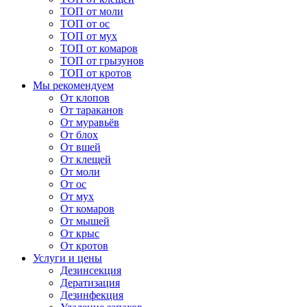
ТОП от моли
ТОП от ос
ТОП от мух
ТОП от комаров
ТОП от грызунов
ТОП от кротов
Мы рекомендуем
От клопов
От тараканов
От муравьёв
От блох
От вшей
От клещей
От моли
От ос
От мух
От комаров
От мышей
От крыс
От кротов
Услуги и цены
Дезинсекция
Дератизация
Дезинфекция