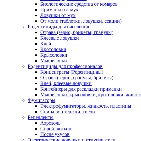
Биологические средства от комаров
Приманки от мух
Ловушки от мух
От моли (таблетки, ловушки, секции)
Родентициды для населения
Отрава (зерно, брикеты, гранулы)
Клеевые ловушки
Клей
Кротоловки
Крысоловки
Мышеловки
Родентициды для профессионалов
Концентраты (Родентициды)
Отрава (зерно, гранулы, брикеты)
Клей, клеевые ловушки
Контейнеры для раскладки приманки
Мышеловки, крысоловки, кротоловки, живол
Фумигаторы
Электрофумигаторы, жидкость, пластины
Спирали, стержни, свечи
Репелленты
Аэрозоль
Спрей, лосьон
После укусов
Электрические ловушки и отпугиватели