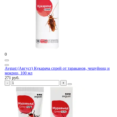
0
Avgust (Август) Кукарача спрей от тараканов, чешуйниц и
мокриц, 100 мл
271 руб.