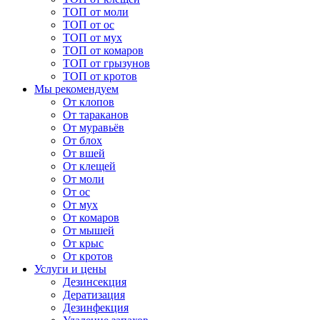
ТОП от моли
ТОП от ос
ТОП от мух
ТОП от комаров
ТОП от грызунов
ТОП от кротов
Мы рекомендуем
От клопов
От тараканов
От муравьёв
От блох
От вшей
От клещей
От моли
От ос
От мух
От комаров
От мышей
От крыс
От кротов
Услуги и цены
Дезинсекция
Дератизация
Дезинфекция