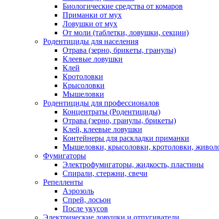
Биологические средства от комаров
Приманки от мух
Ловушки от мух
От моли (таблетки, ловушки, секции)
Родентициды для населения
Отрава (зерно, брикеты, гранулы)
Клеевые ловушки
Клей
Кротоловки
Крысоловки
Мышеловки
Родентициды для профессионалов
Концентраты (Родентициды)
Отрава (зерно, гранулы, брикеты)
Клей, клеевые ловушки
Контейнеры для раскладки приманки
Мышеловки, крысоловки, кротоловки, живол
Фумигаторы
Электрофумигаторы, жидкость, пластины
Спирали, стержни, свечи
Репелленты
Аэрозоль
Спрей, лосьон
После укусов
Электрические ловушки и отпугиватели