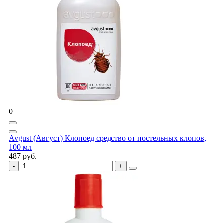
0
Avgust (Август) Клопоед средство от постельных клопов,
100 мл
487 руб.