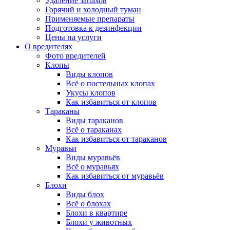
Удаление запахов
Горячий и холодный туман
Применяемые препараты
Подготовка к дезинфекции
Цены на услуги
О вредителях
Фото вредителей
Клопы
Виды клопов
Всё о постельных клопах
Укусы клопов
Как избавиться от клопов
Тараканы
Виды тараканов
Всё о тараканах
Как избавиться от тараканов
Муравьи
Виды муравьёв
Всё о муравьях
Как избавиться от муравьёв
Блохи
Виды блох
Всё о блохах
Блохи в квартире
Блохи у животных