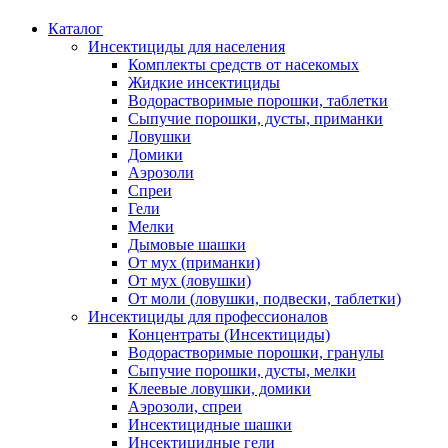
Каталог
Инсектициды для населения
Комплекты средств от насекомых
Жидкие инсектициды
Водорастворимые порошки, таблетки
Сыпучие порошки, дусты, приманки
Ловушки
Домики
Аэрозоли
Спреи
Гели
Мелки
Дымовые шашки
От мух (приманки)
От мух (ловушки)
От моли (ловушки, подвески, таблетки)
Инсектициды для профессионалов
Концентраты (Инсектициды)
Водорастворимые порошки, гранулы
Сыпучие порошки, дусты, мелки
Клеевые ловушки, домики
Аэрозоли, спреи
Инсектицидные шашки
Инсектицидные гели