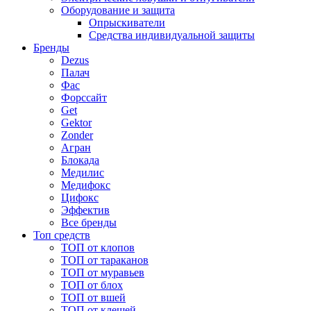
Оборудование и защита
Опрыскиватели
Средства индивидуальной защиты
Бренды
Dezus
Палач
Фас
Форcсайт
Get
Gektor
Zonder
Агран
Блокада
Медилис
Медифокс
Цифокс
Эффектив
Все бренды
Топ средств
ТОП от клопов
ТОП от тараканов
ТОП от муравьев
ТОП от блох
ТОП от вшей
ТОП от клещей