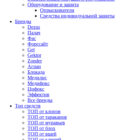
Оборудование и защита
Опрыскиватели
Средства индивидуальной защиты
Бренды
Dezus
Палач
Фас
Форcсайт
Get
Gektor
Zonder
Агран
Блокада
Медилис
Медифокс
Цифокс
Эффектив
Все бренды
Топ средств
ТОП от клопов
ТОП от тараканов
ТОП от муравьев
ТОП от блох
ТОП от вшей
ТОП от клещей