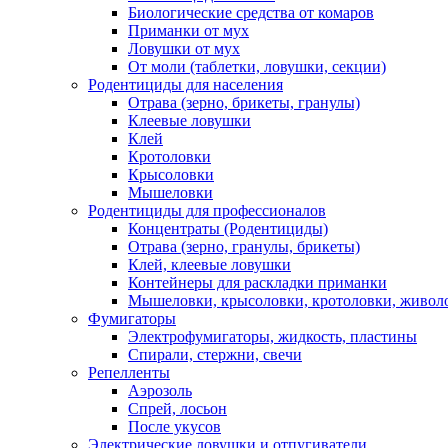
Биологические средства от комаров
Приманки от мух
Ловушки от мух
От моли (таблетки, ловушки, секции)
Родентициды для населения
Отрава (зерно, брикеты, гранулы)
Клеевые ловушки
Клей
Кротоловки
Крысоловки
Мышеловки
Родентициды для профессионалов
Концентраты (Родентициды)
Отрава (зерно, гранулы, брикеты)
Клей, клеевые ловушки
Контейнеры для раскладки приманки
Мышеловки, крысоловки, кротоловки, живол
Фумигаторы
Электрофумигаторы, жидкость, пластины
Спирали, стержни, свечи
Репелленты
Аэрозоль
Спрей, лосьон
После укусов
Электрические ловушки и отпугиватели