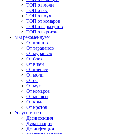
ТОП от моли
ТОП от ос
ТОП от мух
ТОП от комаров
ТОП от грызунов
ТОП от кротов
Мы рекомендуем
От клопов
От тараканов
От муравьёв
От блох
От вшей
От клещей
От моли
От ос
От мух
От комаров
От мышей
От крыс
От кротов
Услуги и цены
Дезинсекция
Дератизация
Дезинфекция