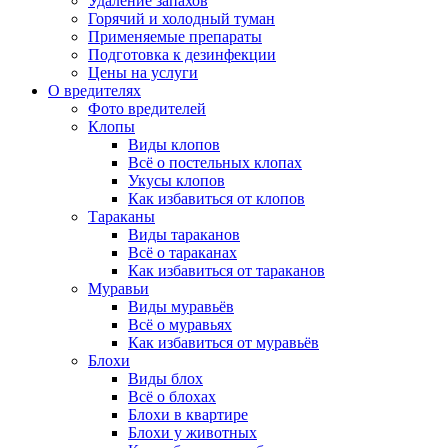
Удаление запахов
Горячий и холодный туман
Применяемые препараты
Подготовка к дезинфекции
Цены на услуги
О вредителях
Фото вредителей
Клопы
Виды клопов
Всё о постельных клопах
Укусы клопов
Как избавиться от клопов
Тараканы
Виды тараканов
Всё о тараканах
Как избавиться от тараканов
Муравьи
Виды муравьёв
Всё о муравьях
Как избавиться от муравьёв
Блохи
Виды блох
Всё о блохах
Блохи в квартире
Блохи у животных