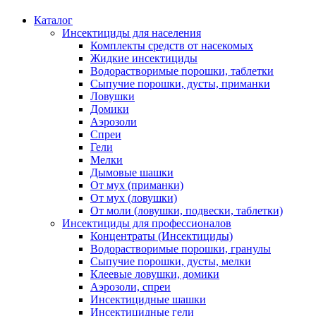
Каталог
Инсектициды для населения
Комплекты средств от насекомых
Жидкие инсектициды
Водорастворимые порошки, таблетки
Сыпучие порошки, дусты, приманки
Ловушки
Домики
Аэрозоли
Спреи
Гели
Мелки
Дымовые шашки
От мух (приманки)
От мух (ловушки)
От моли (ловушки, подвески, таблетки)
Инсектициды для профессионалов
Концентраты (Инсектициды)
Водорастворимые порошки, гранулы
Сыпучие порошки, дусты, мелки
Клеевые ловушки, домики
Аэрозоли, спреи
Инсектицидные шашки
Инсектицидные гели