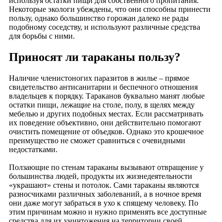
используя остатки пищи для собственного пропитания.
Некоторые экологи убеждены, что они способны принести
пользу, однако большинство горожан далеко не рады
подобному соседству, и используют различные средства
для борьбы с ними.
Приносят ли тараканы пользу?
Наличие членистоногих паразитов в жилье – прямое
свидетельство антисанитарии и беспечного отношения
владельцев к порядку. Тараканов буквально манят любые
остатки пищи, лежащие на столе, полу, в щелях между
мебелью и других подобных местах. Если рассматривать
их поведение объективно, они действительно помогают
очистить помещение от объедков. Однако это крошечное
преимущество не сможет сравниться с очевидными
недостатками.
Ползающие по стенам тараканы вызывают отвращение у
большинства людей, продукты их жизнедеятельности
«украшают» стены и потолок. Сами тараканы являются
разносчиками различных заболеваний, а в ночное время
они даже могут забраться в ухо к спящему человеку. По
этим причинам можно и нужно применять все доступные
средства для их уничтожения на территории своей