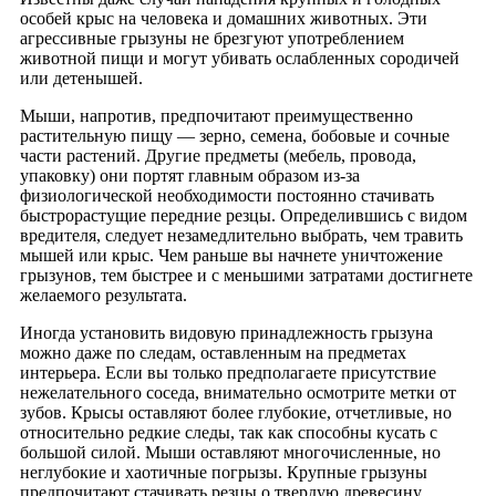
особей крыс на человека и домашних животных. Эти
агрессивные грызуны не брезгуют употреблением
животной пищи и могут убивать ослабленных сородичей
или детенышей.
Мыши, напротив, предпочитают преимущественно
растительную пищу — зерно, семена, бобовые и сочные
части растений. Другие предметы (мебель, провода,
упаковку) они портят главным образом из-за
физиологической необходимости постоянно стачивать
быстрорастущие передние резцы. Определившись с видом
вредителя, следует незамедлительно выбрать, чем травить
мышей или крыс. Чем раньше вы начнете уничтожение
грызунов, тем быстрее и с меньшими затратами достигнете
желаемого результата.
Иногда установить видовую принадлежность грызуна
можно даже по следам, оставленным на предметах
интерьера. Если вы только предполагаете присутствие
нежелательного соседа, внимательно осмотрите метки от
зубов. Крысы оставляют более глубокие, отчетливые, но
относительно редкие следы, так как способны кусать с
большой силой. Мыши оставляют многочисленные, но
неглубокие и хаотичные погрызы. Крупные грызуны
предпочитают стачивать резцы о твердую древесину