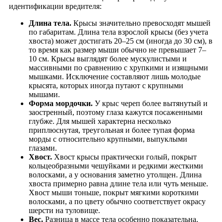
идентификации вредителя:
Длина тела.
Крысы значительно превосходят мышей
по габаритам. Длина тела взрослой крысы (без учета
хвоста) может достигать 20–25 см (иногда до 30 см), в
то время как размер мыши обычно не превышает 7–
10 см. Крысы выглядят более мускулистыми и
массивными по сравнению с хрупкими и изящными
мышками. Исключение составляют лишь молодые
крысята, которых иногда путают с крупными
мышами.
Форма мордочки.
У крыс череп более вытянутый и
заостренный, поэтому глаза кажутся посаженными
глубже. Для мышей характерна несколько
приплюснутая, треугольная и более тупая форма
морды с относительно крупными, выпуклыми
глазами.
Хвост.
Хвост крысы практически голый, покрыт
кольцеобразными чешуйками и редкими жесткими
волосками, а у основания заметно утолщен. Длина
хвоста примерно равна длине тела или чуть меньше.
Хвост мыши тоньше, покрыт мягкими короткими
волосками, а по цвету обычно соответствует окрасу
шерсти на туловище.
Вес.
Разница в массе тела особенно показательна.