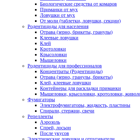
Биологические средства от комаров
Приманки от мух
Ловушки от мух
От моли (таблетки, ловушки, секции)
Родентициды для населения
Отрава (зерно, брикеты, гранулы)
Клеевые ловушки
Клей
Кротоловки
Крысоловки
Мышеловки
Родентициды для профессионалов
Концентраты (Родентициды)
Отрава (зерно, гранулы, брикеты)
Клей, клеевые ловушки
Контейнеры для раскладки приманки
Мышеловки, крысоловки, кротоловки, живол
Фумигаторы
Электрофумигаторы, жидкость, пластины
Спирали, стержни, свечи
Репелленты
Аэрозоль
Спрей, лосьон
После укусов
Электрические ловушки и отпугиватели