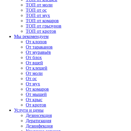
ТОП от моли
ТОП от ос
ТОП от мух
ТОП от комаров
ТОП от грызунов
ТОП от кротов
Мы рекомендуем
От клопов
От тараканов
От муравьёв
От блох
От вшей
От клещей
От моли
От ос
От мух
От комаров
От мышей
От крыс
От кротов
Услуги и цены
Дезинсекция
Дератизация
Дезинфекция