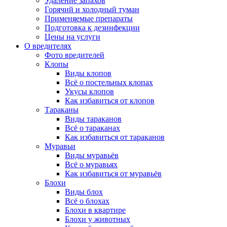
Удаление запахов
Горячий и холодный туман
Применяемые препараты
Подготовка к дезинфекции
Цены на услуги
О вредителях
Фото вредителей
Клопы
Виды клопов
Всё о постельных клопах
Укусы клопов
Как избавиться от клопов
Тараканы
Виды тараканов
Всё о тараканах
Как избавиться от тараканов
Муравьи
Виды муравьёв
Всё о муравьях
Как избавиться от муравьёв
Блохи
Виды блох
Всё о блохах
Блохи в квартире
Блохи у животных