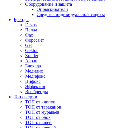
Оборудование и защита
Опрыскиватели
Средства индивидуальной защиты
Бренды
Dezus
Палач
Фас
Форcсайт
Get
Gektor
Zonder
Агран
Блокада
Медилис
Медифокс
Цифокс
Эффектив
Все бренды
Топ средств
ТОП от клопов
ТОП от тараканов
ТОП от муравьев
ТОП от блох
ТОП от вшей
ТОП от клещей