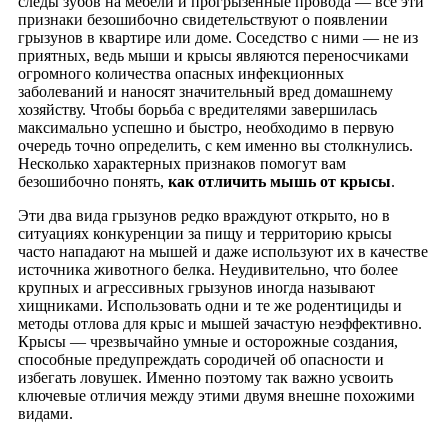
следы зубов на мебели и прогрызенные провода — все эти
признаки безошибочно свидетельствуют о появлении
грызунов в квартире или доме. Соседство с ними — не из
приятных, ведь мыши и крысы являются переносчиками
огромного количества опасных инфекционных
заболеваний и наносят значительный вред домашнему
хозяйству. Чтобы борьба с вредителями завершилась
максимально успешно и быстро, необходимо в первую
очередь точно определить, с кем именно вы столкнулись.
Несколько характерных признаков помогут вам
безошибочно понять,
как отличить мышь от крысы
.
Эти два вида грызунов редко враждуют открыто, но в
ситуациях конкуренции за пищу и территорию крысы
часто нападают на мышей и даже используют их в качестве
источника животного белка. Неудивительно, что более
крупных и агрессивных грызунов иногда называют
хищниками. Использовать одни и те же родентициды и
методы отлова для крыс и мышей зачастую неэффективно.
Крысы — чрезвычайно умные и осторожные создания,
способные предупреждать сородичей об опасности и
избегать ловушек. Именно поэтому так важно усвоить
ключевые отличия между этими двумя внешне похожими
видами.