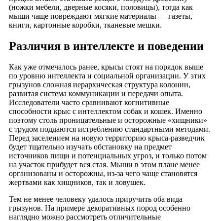
(ножки мебели, дверные косяки, половицы), тогда как
мыши чаще повреждают мягкие материалы — газеты,
книги, картонные коробки, тканевые мешки.
Различия в интеллекте и поведении
Как уже отмечалось ранее, крысы стоят на порядок выше
по уровню интеллекта и социальной организации. У этих
грызунов сложная иерархическая структура колонии,
развитая система коммуникации и передачи опыта.
Исследователи часто сравнивают когнитивные
способности крыс с интеллектом собак и кошек. Именно
поэтому столь проницательные и осторожные «хищники»
с трудом поддаются истреблению стандартными методами.
Перед заселением на новую территорию крыса-разведчик
будет тщательно изучать обстановку на предмет
источников пищи и потенциальных угроз, и только потом
на участок прибудет вся стая. Мыши в этом плане менее
организованы и осторожны, из-за чего чаще становятся
жертвами как хищников, так и ловушек.
Тем не менее человеку удалось приручить оба вида
грызунов. На примере декоративных пород особенно
наглядно можно рассмотреть отличительные