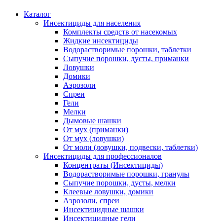
Каталог
Инсектициды для населения
Комплекты средств от насекомых
Жидкие инсектициды
Водорастворимые порошки, таблетки
Сыпучие порошки, дусты, приманки
Ловушки
Домики
Аэрозоли
Спреи
Гели
Мелки
Дымовые шашки
От мух (приманки)
От мух (ловушки)
От моли (ловушки, подвески, таблетки)
Инсектициды для профессионалов
Концентраты (Инсектициды)
Водорастворимые порошки, гранулы
Сыпучие порошки, дусты, мелки
Клеевые ловушки, домики
Аэрозоли, спреи
Инсектицидные шашки
Инсектицидные гели