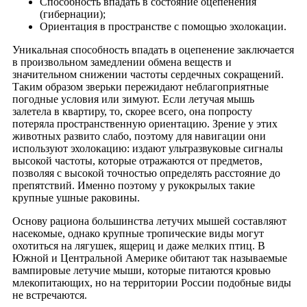
Способность впадать в состояние оцепенения
(гибернации);
Ориентация в пространстве с помощью эхолокации.
Уникальная способность впадать в оцепенение заключается
в произвольном замедлении обмена веществ и
значительном снижении частоты сердечных сокращений.
Таким образом зверьки пережидают неблагоприятные
погодные условия или зимуют. Если летучая мышь
залетела в квартиру, то, скорее всего, она попросту
потеряла пространственную ориентацию. Зрение у этих
животных развито слабо, поэтому для навигации они
используют эхолокацию: издают ультразвуковые сигналы
высокой частоты, которые отражаются от предметов,
позволяя с высокой точностью определять расстояние до
препятствий. Именно поэтому у рукокрылых такие
крупные ушные раковины.
Основу рациона большинства летучих мышей составляют
насекомые, однако крупные тропические виды могут
охотиться на лягушек, ящериц и даже мелких птиц. В
Южной и Центральной Америке обитают так называемые
вампировые летучие мыши, которые питаются кровью
млекопитающих, но на территории России подобные виды
не встречаются.