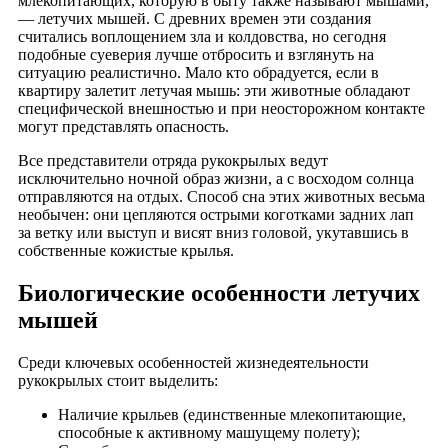
млекопитающих, которую в быту также называют мышами,
— летучих мышей. С древних времен эти создания
считались воплощением зла и колдовства, но сегодня
подобные суеверия лучше отбросить и взглянуть на
ситуацию реалистично. Мало кто обрадуется, если в
квартиру залетит летучая мышь: эти животные обладают
специфической внешностью и при неосторожном контакте
могут представлять опасность.
Все представители отряда рукокрылых ведут
исключительно ночной образ жизни, а с восходом солнца
отправляются на отдых. Способ сна этих животных весьма
необычен: они цепляются острыми коготками задних лап
за ветку или выступ и висят вниз головой, укутавшись в
собственные кожистые крылья.
Биологические особенности летучих
мышей
Среди ключевых особенностей жизнедеятельности
рукокрылых стоит выделить:
Наличие крыльев (единственные млекопитающие,
способные к активному машущему полету);