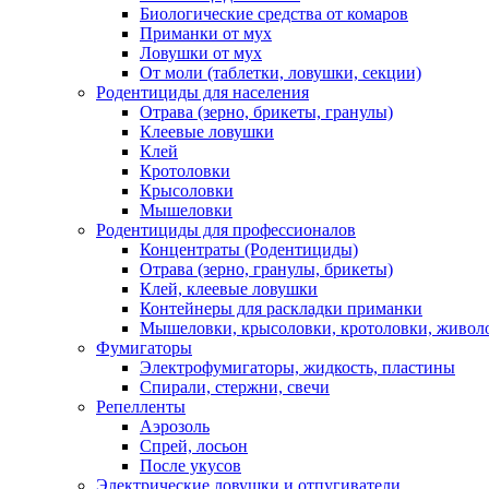
Биологические средства от комаров
Приманки от мух
Ловушки от мух
От моли (таблетки, ловушки, секции)
Родентициды для населения
Отрава (зерно, брикеты, гранулы)
Клеевые ловушки
Клей
Кротоловки
Крысоловки
Мышеловки
Родентициды для профессионалов
Концентраты (Родентициды)
Отрава (зерно, гранулы, брикеты)
Клей, клеевые ловушки
Контейнеры для раскладки приманки
Мышеловки, крысоловки, кротоловки, живол
Фумигаторы
Электрофумигаторы, жидкость, пластины
Спирали, стержни, свечи
Репелленты
Аэрозоль
Спрей, лосьон
После укусов
Электрические ловушки и отпугиватели