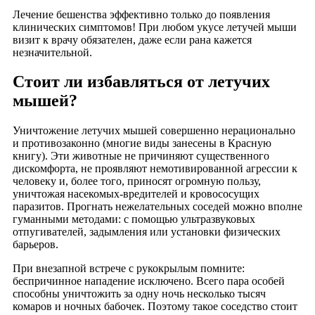
Лечение бешенства эффективно только до появления
клинических симптомов! При любом укусе летучей мыши
визит к врачу обязателен, даже если рана кажется
незначительной.
Стоит ли избавляться от летучих
мышей?
Уничтожение летучих мышей совершенно нерационально
и противозаконно (многие виды занесены в Красную
книгу). Эти животные не причиняют существенного
дискомфорта, не проявляют немотивированной агрессии к
человеку и, более того, приносят огромную пользу,
уничтожая насекомых-вредителей и кровососущих
паразитов. Прогнать нежелательных соседей можно вполне
гуманными методами: с помощью ультразвуковых
отпугивателей, задымления или установки физических
барьеров.
При внезапной встрече с рукокрылым помните:
беспричинное нападение исключено. Всего пара особей
способны уничтожить за одну ночь несколько тысяч
комаров и ночных бабочек. Поэтому такое соседство стоит