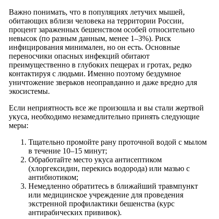
Важно понимать, что в популяциях летучих мышей,
обитающих вблизи человека на территории России,
процент зараженных бешенством особей относительно
невысок (по разным данным, менее 1–3%). Риск
инфицирования минимален, но он есть. Основные
переносчики опасных инфекций обитают
преимущественно в глубоких пещерах и гротах, редко
контактируя с людьми. Именно поэтому бездумное
уничтожение зверьков неоправданно и даже вредно для
экосистемы.
Если неприятность все же произошла и вы стали жертвой
укуса, необходимо незамедлительно принять следующие
меры:
Тщательно промойте рану проточной водой с мылом
в течение 10–15 минут;
Обработайте место укуса антисептиком
(хлоргексидин, перекись водорода) или мазью с
антибиотиком;
Немедленно обратитесь в ближайший травмпункт
или медицинское учреждение для проведения
экстренной профилактики бешенства (курс
антирабических прививок).