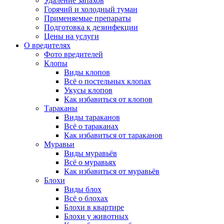
Удаление запахов
Горячий и холодный туман
Применяемые препараты
Подготовка к дезинфекции
Цены на услуги
О вредителях
Фото вредителей
Клопы
Виды клопов
Всё о постельных клопах
Укусы клопов
Как избавиться от клопов
Тараканы
Виды тараканов
Всё о тараканах
Как избавиться от тараканов
Муравьи
Виды муравьёв
Всё о муравьях
Как избавиться от муравьёв
Блохи
Виды блох
Всё о блохах
Блохи в квартире
Блохи у животных