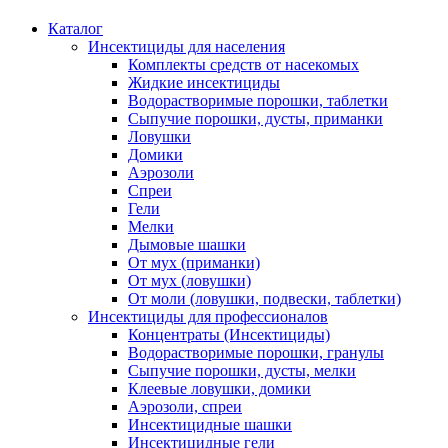
Каталог
Инсектициды для населения
Комплекты средств от насекомых
Жидкие инсектициды
Водорастворимые порошки, таблетки
Сыпучие порошки, дусты, приманки
Ловушки
Домики
Аэрозоли
Спреи
Гели
Мелки
Дымовые шашки
От мух (приманки)
От мух (ловушки)
От моли (ловушки, подвески, таблетки)
Инсектициды для профессионалов
Концентраты (Инсектициды)
Водорастворимые порошки, гранулы
Сыпучие порошки, дусты, мелки
Клеевые ловушки, домики
Аэрозоли, спреи
Инсектицидные шашки
Инсектицидные гели