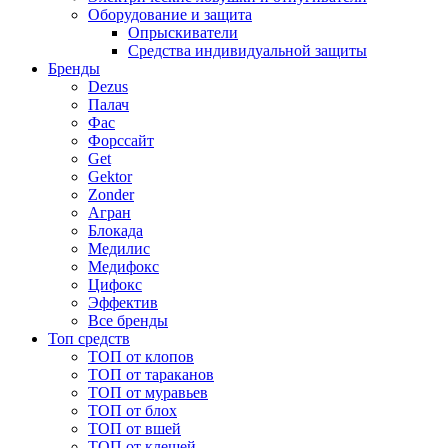
Оборудование и защита
Опрыскиватели
Средства индивидуальной защиты
Бренды
Dezus
Палач
Фас
Форcсайт
Get
Gektor
Zonder
Агран
Блокада
Медилис
Медифокс
Цифокс
Эффектив
Все бренды
Топ средств
ТОП от клопов
ТОП от тараканов
ТОП от муравьев
ТОП от блох
ТОП от вшей
ТОП от клещей