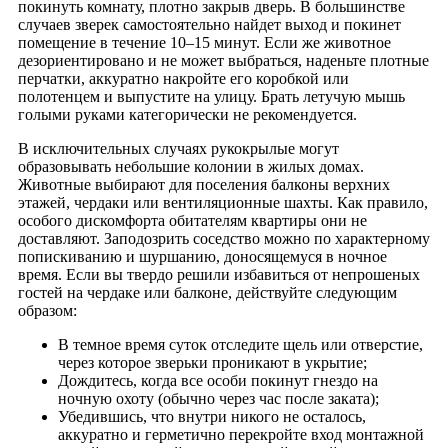
покинуть комнату, плотно закрыв дверь. В большинстве
случаев зверек самостоятельно найдет выход и покинет
помещение в течение 10–15 минут. Если же животное
дезориентировано и не может выбраться, наденьте плотные
перчатки, аккуратно накройте его коробкой или
полотенцем и выпустите на улицу. Брать летучую мышь
голыми руками категорически не рекомендуется.
В исключительных случаях рукокрылые могут
образовывать небольшие колонии в жилых домах.
Животные выбирают для поселения балконы верхних
этажей, чердаки или вентиляционные шахты. Как правило,
особого дискомфорта обитателям квартиры они не
доставляют. Заподозрить соседство можно по характерному
попискиванию и шуршанию, доносящемуся в ночное
время. Если вы твердо решили избавиться от непрошеных
гостей на чердаке или балконе, действуйте следующим
образом:
В темное время суток отследите щель или отверстие,
через которое зверьки проникают в укрытие;
Дождитесь, когда все особи покинут гнездо на
ночную охоту (обычно через час после заката);
Убедившись, что внутри никого не осталось,
аккуратно и герметично перекройте вход монтажной