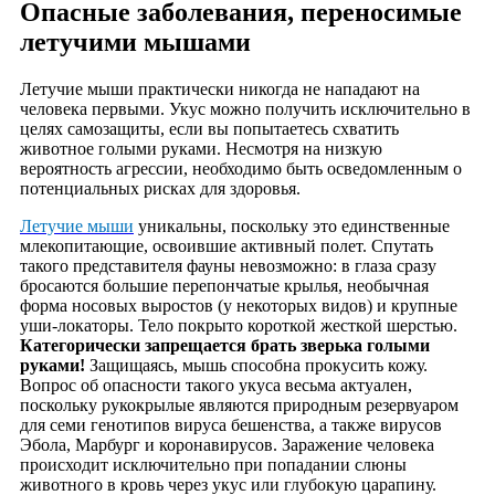
Опасные заболевания, переносимые
летучими мышами
Летучие мыши практически никогда не нападают на
человека первыми. Укус можно получить исключительно в
целях самозащиты, если вы попытаетесь схватить
животное голыми руками. Несмотря на низкую
вероятность агрессии, необходимо быть осведомленным о
потенциальных рисках для здоровья.
Летучие мыши
уникальны, поскольку это единственные
млекопитающие, освоившие активный полет. Спутать
такого представителя фауны невозможно: в глаза сразу
бросаются большие перепончатые крылья, необычная
форма носовых выростов (у некоторых видов) и крупные
уши-локаторы. Тело покрыто короткой жесткой шерстью.
Категорически запрещается брать зверька голыми
руками!
Защищаясь, мышь способна прокусить кожу.
Вопрос об опасности такого укуса весьма актуален,
поскольку рукокрылые являются природным резервуаром
для семи генотипов вируса бешенства, а также вирусов
Эбола, Марбург и коронавирусов. Заражение человека
происходит исключительно при попадании слюны
животного в кровь через укус или глубокую царапину.