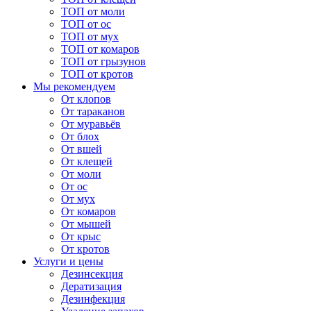
ТОП от моли
ТОП от ос
ТОП от мух
ТОП от комаров
ТОП от грызунов
ТОП от кротов
Мы рекомендуем
От клопов
От тараканов
От муравьёв
От блох
От вшей
От клещей
От моли
От ос
От мух
От комаров
От мышей
От крыс
От кротов
Услуги и цены
Дезинсекция
Дератизация
Дезинфекция