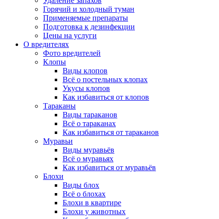
Удаление запахов
Горячий и холодный туман
Применяемые препараты
Подготовка к дезинфекции
Цены на услуги
О вредителях
Фото вредителей
Клопы
Виды клопов
Всё о постельных клопах
Укусы клопов
Как избавиться от клопов
Тараканы
Виды тараканов
Всё о тараканах
Как избавиться от тараканов
Муравьи
Виды муравьёв
Всё о муравьях
Как избавиться от муравьёв
Блохи
Виды блох
Всё о блохах
Блохи в квартире
Блохи у животных