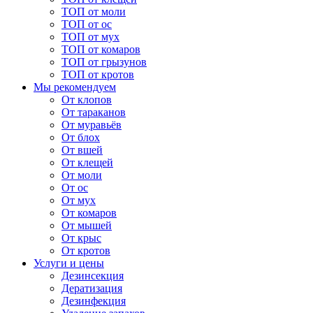
ТОП от моли
ТОП от ос
ТОП от мух
ТОП от комаров
ТОП от грызунов
ТОП от кротов
Мы рекомендуем
От клопов
От тараканов
От муравьёв
От блох
От вшей
От клещей
От моли
От ос
От мух
От комаров
От мышей
От крыс
От кротов
Услуги и цены
Дезинсекция
Дератизация
Дезинфекция