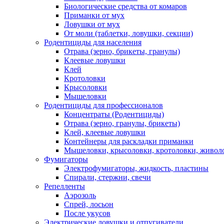
Биологические средства от комаров
Приманки от мух
Ловушки от мух
От моли (таблетки, ловушки, секции)
Родентициды для населения
Отрава (зерно, брикеты, гранулы)
Клеевые ловушки
Клей
Кротоловки
Крысоловки
Мышеловки
Родентициды для профессионалов
Концентраты (Родентициды)
Отрава (зерно, гранулы, брикеты)
Клей, клеевые ловушки
Контейнеры для раскладки приманки
Мышеловки, крысоловки, кротоловки, живол
Фумигаторы
Электрофумигаторы, жидкость, пластины
Спирали, стержни, свечи
Репелленты
Аэрозоль
Спрей, лосьон
После укусов
Электрические ловушки и отпугиватели