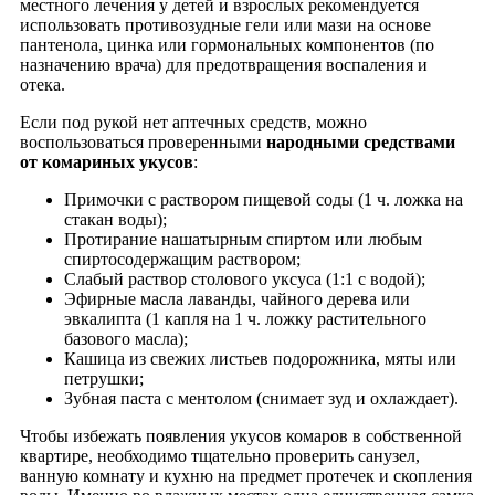
местного лечения у детей и взрослых рекомендуется
использовать противозудные гели или мази на основе
пантенола, цинка или гормональных компонентов (по
назначению врача) для предотвращения воспаления и
отека.
Если под рукой нет аптечных средств, можно
воспользоваться проверенными
народными средствами
от комариных укусов
:
Примочки с раствором пищевой соды (1 ч. ложка на
стакан воды);
Протирание нашатырным спиртом или любым
спиртосодержащим раствором;
Слабый раствор столового уксуса (1:1 с водой);
Эфирные масла лаванды, чайного дерева или
эвкалипта (1 капля на 1 ч. ложку растительного
базового масла);
Кашица из свежих листьев подорожника, мяты или
петрушки;
Зубная паста с ментолом (снимает зуд и охлаждает).
Чтобы избежать появления укусов комаров в собственной
квартире, необходимо тщательно проверить санузел,
ванную комнату и кухню на предмет протечек и скопления