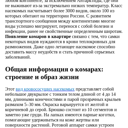
любом континенте, за исключением Антарктиды, где они
не выживают из-за экстремально низких температур. Класс
насекомых насчитывает более 3000 видов, около 100 из
которых обитают на территории России. С развитием
транспортного сообщения между континентами многие
виды успешно мигрируют, перенося с собой болезни и
инфекции, ранее не свойственные определенным широтам.
Появление комаров в квартире
связано с тем, что самки
некоторых видов нуждаются в крови теплокровных для
размножения. Даже одно летающее насекомое способно
доставить массу неудобств и стать причиной серьезных
заболеваний.
Общая информация о комарах:
строение и образ жизни
Этот
вид кровососущих насекомых
представляет собой
небольшое двукрылое с тонким телом длиной от 4 до 14
мм, длинными конечностями и парой прозрачных крыльев
размахом 5–30 мм. Окраска варьируется от желтой и
коричневой до серой. Брюшко состоит из 10 сегментов и
заметно уже груди. На лапках имеются парные коготки,
помогающие удерживаться на коже жертвы или
поверхности растений. Ротовой аппарат самки устроен