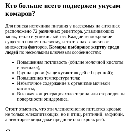
Кто больше всего подвержен укусам
комаров?
Для поиска источника питания у насекомых на антеннах
расположено 72 различных рецептора, улавливающих
запах, тепло и углекислый газ. Каждое теплокровное
существо пахнет по-своему, и этот запах зависит от
множества факторов.
Комары выбирают жертву среди
людей
по нескольким ключевым особенностям:
Повышенная потливость (обилие молочной кислоты
и аммиака);
Группа крови (чаще кусают людей с I группой);
Повышенная температура тела;
Избыточное содержание в организме мочевой
кислоты;
Высокая концентрация холестерина или стероидов на
поверхности эпидермиса.
Стоит отметить, что эти членистоногие питаются кровью
не только млекопитающих, но и птиц, рептилий, амфибий,
а некоторые виды даже предпочитают кровь рыб.