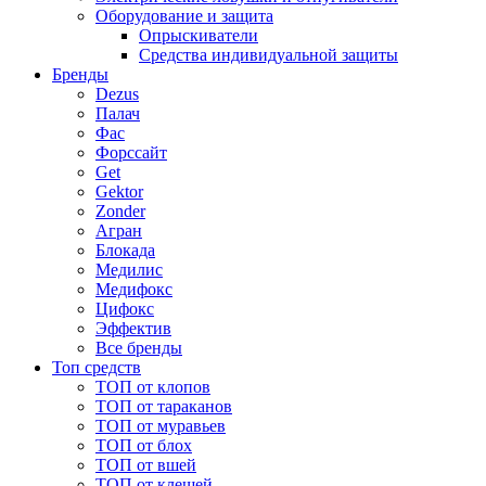
Оборудование и защита
Опрыскиватели
Средства индивидуальной защиты
Бренды
Dezus
Палач
Фас
Форcсайт
Get
Gektor
Zonder
Агран
Блокада
Медилис
Медифокс
Цифокс
Эффектив
Все бренды
Топ средств
ТОП от клопов
ТОП от тараканов
ТОП от муравьев
ТОП от блох
ТОП от вшей
ТОП от клещей