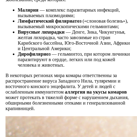
Малярия
— комплекс паразитарных инфекций,
вызываемых плазмодиями;
Лимфатический филяриатоз
(«слоновая болезнь»),
вызываемый микроскопическими гельминтами;
Вирусные лихорадки
— Денге, Зика, Чикунгунья,
желтая лихорадка, часто завозимые из стран
Карибского бассейна, Юго-Восточной Азии, Африки
и Центральной Америки;
Дирофиляриоз
— гельминтоз, при котором личинки
паразитируют в сердце, легких или под кожей
человека и животных.
В некоторых регионах мира комары ответственны за
распространение вируса Западного Нила, туляремии и
восточного конского энцефалита. У детей и людей с
ослабленным иммунитетом
аллергия на укусы комаров
может протекать в тяжелой форме с нарушением дыхания,
обширными болезненными отеками и генерализованной
крапивницей.