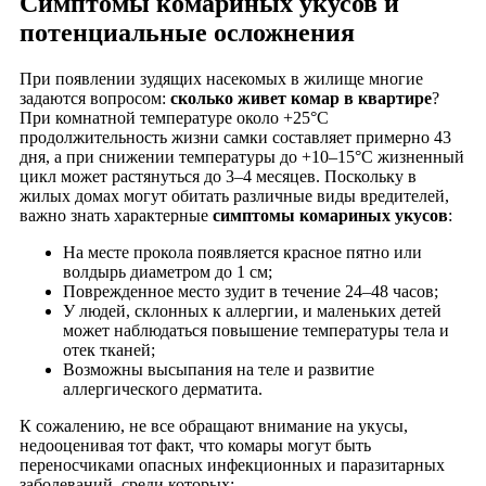
Симптомы комариных укусов и
потенциальные осложнения
При появлении зудящих насекомых в жилище многие
задаются вопросом:
сколько живет комар в квартире
?
При комнатной температуре около +25°C
продолжительность жизни самки составляет примерно 43
дня, а при снижении температуры до +10–15°C жизненный
цикл может растянуться до 3–4 месяцев. Поскольку в
жилых домах могут обитать различные виды вредителей,
важно знать характерные
симптомы комариных укусов
:
На месте прокола появляется красное пятно или
волдырь диаметром до 1 см;
Поврежденное место зудит в течение 24–48 часов;
У людей, склонных к аллергии, и маленьких детей
может наблюдаться повышение температуры тела и
отек тканей;
Возможны высыпания на теле и развитие
аллергического дерматита.
К сожалению, не все обращают внимание на укусы,
недооценивая тот факт, что комары могут быть
переносчиками опасных инфекционных и паразитарных
заболеваний, среди которых: