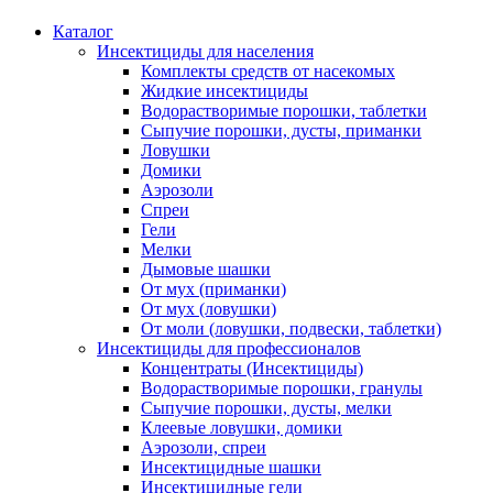
Каталог
Инсектициды для населения
Комплекты средств от насекомых
Жидкие инсектициды
Водорастворимые порошки, таблетки
Сыпучие порошки, дусты, приманки
Ловушки
Домики
Аэрозоли
Спреи
Гели
Мелки
Дымовые шашки
От мух (приманки)
От мух (ловушки)
От моли (ловушки, подвески, таблетки)
Инсектициды для профессионалов
Концентраты (Инсектициды)
Водорастворимые порошки, гранулы
Сыпучие порошки, дусты, мелки
Клеевые ловушки, домики
Аэрозоли, спреи
Инсектицидные шашки
Инсектицидные гели